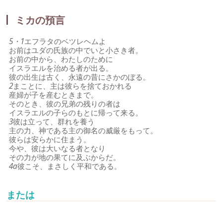
ミカの預言
5・1
エフラタのベツレヘムよ
お前はユダの氏族の中でいと小さき者。
お前の中から、わたしのために
イスラエルを治める者が出る。
彼の出生は古く、永遠の昔にさかのぼる。
2
まことに、主は彼らを捨ておかれる
産婦が子を産むときまで。
そのとき、彼の兄弟の残りの者は
イスラエルの子らのもとに帰って来る。
3
彼は立って、群れを養う
主の力、神である主の御名の威厳をもって。
彼らは安らかに住まう。
今や、彼は大いなる者となり
その力が地の果てに及ぶからだ。
4a
彼こそ、まさしく平和である。
または