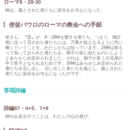
ローマ8・28-30
神は、義とされた者たちに栄光をお与えになった。
使徒パウロのローマの教会への手紙
皆さん、〝霊〟が、
8・28
神を愛する者たち、つまり、御計
画に従って召された者たちには、万事が益となるように共に
働くということを、わたしたちは知っています。
29
神は前も
って知っておられた者たちを、御子の姿に似たものにしよう
とあらかじめ定められました。それは、御子が多くの兄弟の
中で長子となられるためです。
30
神はあらかじめ定められた
者たちを召し出し、召し出した者たちを義とし、義とされた
者たちに栄光をお与えになったのです。
答唱詩編
詩編67・4+5、7+8
神のみ旨を行うことは、わたしの心の喜び。