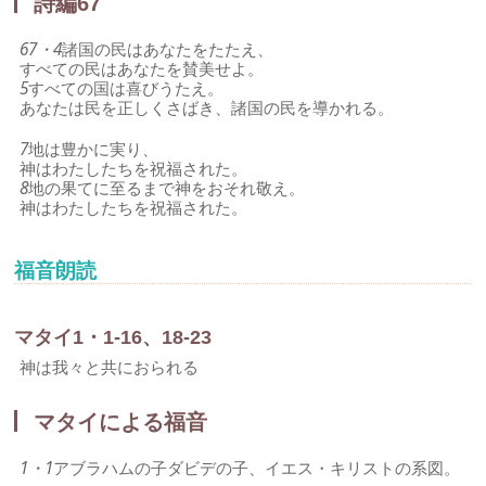
詩編67
67・4
諸国の民はあなたをたたえ、
すべての民はあなたを賛美せよ。
5
すべての国は喜びうたえ。
あなたは民を正しくさばき、諸国の民を導かれる。
7
地は豊かに実り、
神はわたしたちを祝福された。
8
地の果てに至るまで神をおそれ敬え。
神はわたしたちを祝福された。
福音朗読
マタイ1・1-16、18-23
神は我々と共におられる
マタイによる福音
1・1
アブラハムの子ダビデの子、イエス・キリストの系図。