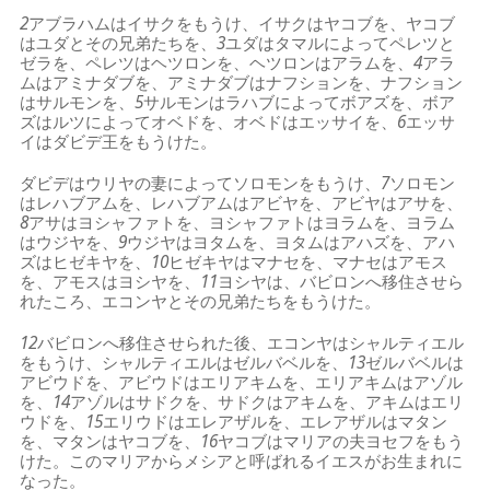
2
アブラハムはイサクをもうけ、イサクはヤコブを、ヤコブ
はユダとその兄弟たちを、
3
ユダはタマルによってペレツと
ゼラを、ペレツはヘツロンを、ヘツロンはアラムを、
4
アラ
ムはアミナダブを、アミナダブはナフションを、ナフション
はサルモンを、
5
サルモンはラハブによってボアズを、ボア
ズはルツによってオベドを、オベドはエッサイを、
6
エッサ
イはダビデ王をもうけた。
ダビデはウリヤの妻によってソロモンをもうけ、
7
ソロモン
はレハブアムを、レハブアムはアビヤを、アビヤはアサを、
8
アサはヨシャファトを、ヨシャファトはヨラムを、ヨラム
はウジヤを、
9
ウジヤはヨタムを、ヨタムはアハズを、アハ
ズはヒゼキヤを、
10
ヒゼキヤはマナセを、マナセはアモス
を、アモスはヨシヤを、
11
ヨシヤは、バビロンへ移住させら
れたころ、エコンヤとその兄弟たちをもうけた。
12
バビロンへ移住させられた後、エコンヤはシャルティエル
をもうけ、シャルティエルはゼルバベルを、
13
ゼルバベルは
アビウドを、アビウドはエリアキムを、エリアキムはアゾル
を、
14
アゾルはサドクを、サドクはアキムを、アキムはエリ
ウドを、
15
エリウドはエレアザルを、エレアザルはマタン
を、マタンはヤコブを、
16
ヤコブはマリアの夫ヨセフをもう
けた。このマリアからメシアと呼ばれるイエスがお生まれに
なった。