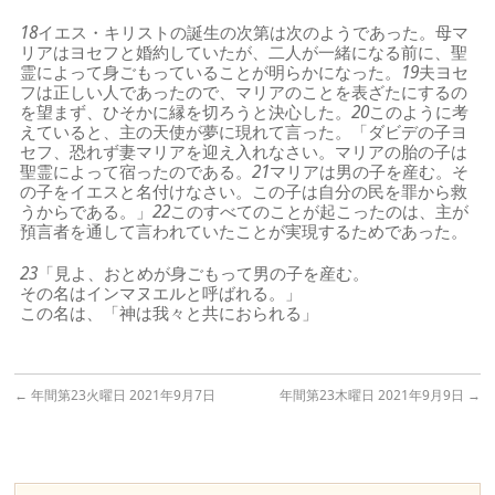
18
イエス・キリストの誕生の次第は次のようであった。母マ
リアはヨセフと婚約していたが、二人が一緒になる前に、聖
霊によって身ごもっていることが明らかになった。
19
夫ヨセ
フは正しい人であったので、マリアのことを表ざたにするの
を望まず、ひそかに縁を切ろうと決心した。
20
このように考
えていると、主の天使が夢に現れて言った。「ダビデの子ヨ
セフ、恐れず妻マリアを迎え入れなさい。マリアの胎の子は
聖霊によって宿ったのである。
21
マリアは男の子を産む。そ
の子をイエスと名付けなさい。この子は自分の民を罪から救
うからである。」
22
このすべてのことが起こったのは、主が
預言者を通して言われていたことが実現するためであった。
23
「見よ、おとめが身ごもって男の子を産む。
その名はインマヌエルと呼ばれる。」
この名は、「神は我々と共におられる」
←
年間第23火曜日 2021年9月7日
年間第23木曜日 2021年9月9日
→