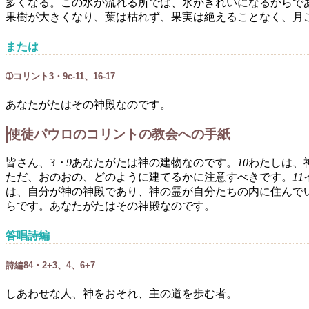
多くなる。この水が流れる所では、水がきれいになるからで
果樹が大きくなり、葉は枯れず、果実は絶えることなく、月
または
➀コリント3・9c-11、16-17
あなたがたはその神殿なのです。
使徒パウロのコリントの教会への手紙
皆さん、
3・9
あなたがたは神の建物なのです。
10
わたしは、
ただ、おのおの、どのように建てるかに注意すべきです。
11
は、自分が神の神殿であり、神の霊が自分たちの内に住んで
らです。あなたがたはその神殿なのです。
答唱詩編
詩編84・2+3、4、6+7
しあわせな人、神をおそれ、主の道を歩む者。