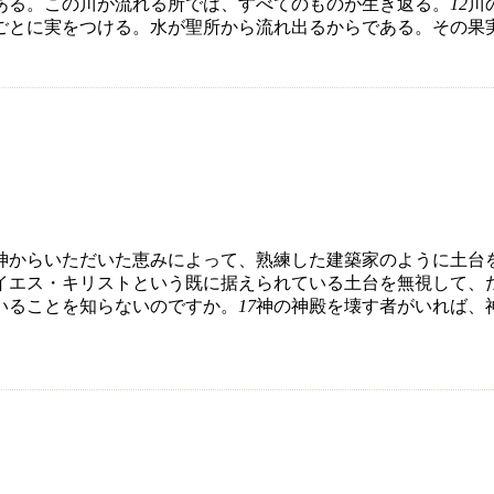
ある。この川が流れる所では、すべてのものが生き返る。
12
川
ごとに実をつける。水が聖所から流れ出るからである。その果
神からいただいた恵みによって、熟練した建築家のように土台
イエス・キリストという既に据えられている土台を無視して、
いることを知らないのですか。
17
神の神殿を壊す者がいれば、