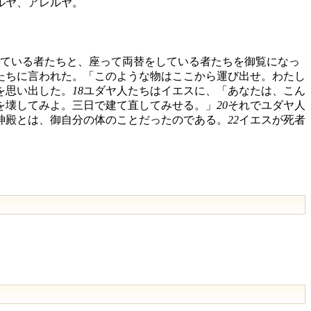
ルヤ、アレルヤ。
ている者たちと、座って両替をしている者たちを御覧になっ
たちに言われた。「このような物はここから運び出せ。わたし
を思い出した。
18
ユダヤ人たちはイエスに、「あなたは、こん
を壊してみよ。三日で建て直してみせる。」
20
それでユダヤ人
神殿とは、御自分の体のことだったのである。
22
イエスが死者