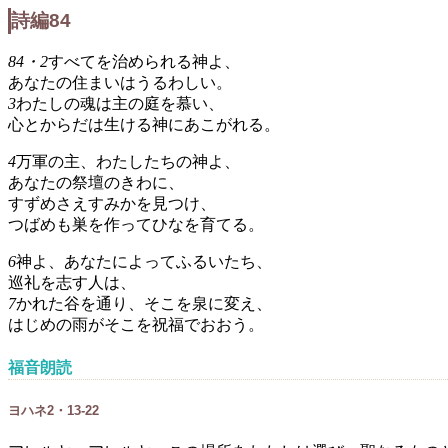
詩編84
84・2
すべてを治められる神よ、
あなたの住まいはうるわしい。
3
わたしの魂は主の庭を慕い、
心とからだは生ける神にあこがれる。
4
万軍の主、わたしたちの神よ、
あなたの祭壇のきわに、
すずめさえすみかを見つけ、
つばめも巣を作ってひなを育てる。
6
神よ、あなたによってふるいたち、
巡礼を志す人は、
7
かれた谷を通り、そこを泉に変え、
はじめの雨がそこを祝福でおおう。
福音朗読
ヨハネ2・13-22