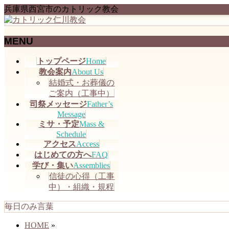
兵庫県西宮市のカトリック教会
MENU
メ
トップページ
Home
ニ
教会案内
About Us
ュ
結婚式・お葬儀の
ー
ご案内（工事中）
を
司祭メッセージ
Father’s
飛
Message
ミサ・予定
Mass &
ば
Schedule
す
アクセス
Access
はじめての方へ
FAQ
学び・集い
Assemblies
信徒の心得（工事
中）・組織・規程
毎日のみ言葉
HOME
»