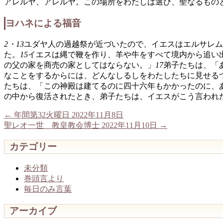
アレルヤ、アレルヤ。この場所をわたしは選び、聖なるもの
ヨハネによる福音
2・13
ユダヤ人の過越祭が近づいたので、イエスはエルサレム
た。
15
イエスは縄で鞭を作り、羊や牛をすべて境内から追い
の父の家を商売の家としてはならない。」
17
弟子たちは、「
なことをするからには、どんなしるしをわたしたちに見せる
たちは、「この神殿は建てるのに四十六年もかかったのに、
の中から復活されたとき、弟子たちは、イエスがこう言われ
←
年間第32火曜日 2022年11月8日
聖レオ一世 教皇教会博士 2022年11月10日
→
カテゴリー
未分類
巻頭言より
毎日のみ言葉
アーカイブ