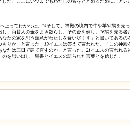
とした。ここにいつまでもわたしの名をとどめるために。アレ
へ上って行かれた。
14
そして、神殿の境内で牛や羊や鳩を売っ
出し、両替人の金をまき散らし、その台を倒し、
16
鳩を売る者
あなたの家を思う熱意がわたしを食い尽くす」と書いてあるの
つもりか」と言った。
19
イエスは答えて言われた。「この神殿
あなたは三日で建て直すのか」と言った。
21
イエスの言われる
たのを思い出し、聖書とイエスの語られた言葉とを信じた。