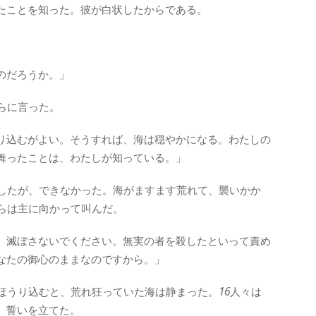
たことを知った。彼が白状したからである。
のだろうか。」
らに言った。
り込むがよい。そうすれば、海は穏やかになる。わたしの
舞ったことは、わたしが知っている。」
したが、できなかった。海がますます荒れて、襲いかか
らは主に向かって叫んだ。
、滅ぼさないでください。無実の者を殺したといって責め
なたの御心のままなのですから。」
ほうり込むと、荒れ狂っていた海は静まった。
16
人々は
、誓いを立てた。