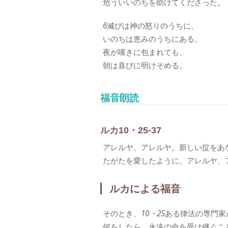
危ういいのちを助けてくださった。
6
滅びは神の怒りのうちに、
いのちは恵みのうちにある。
夜が嘆きに包まれても、
朝は喜びに明けそめる。
福音朗読
ルカ10・25-37
アレルヤ、アレルヤ。新しい掟をあ
たがたを愛したように。アレルヤ、
ルカによる福音
そのとき、
10・25
ある律法の専門家
何をしたら、永遠の命を受け継ぐこ