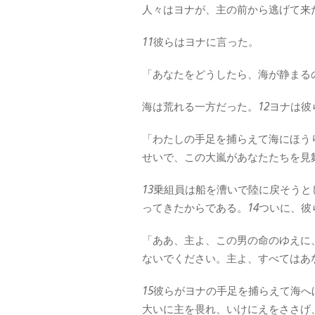
人々はヨナが、主の前から逃げて来
11
彼らはヨナに言った。
「あなたをどうしたら、海が静まる
海は荒れる一方だった。
12
ヨナは彼
「わたしの手足を捕らえて海にほう
せいで、この大嵐があなたたちを見
13
乗組員は船を漕いで陸に戻そうと
ってきたからである。
14
ついに、彼
「ああ、主よ、この男の命のゆえに
ないでください。主よ、すべてはあ
15
彼らがヨナの手足を捕らえて海へ
大いに主を畏れ、いけにえをささげ