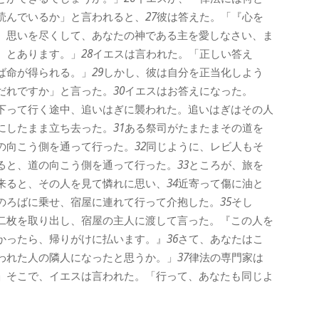
読んでいるか」と言われると、
27
彼は答えた。「『心を
、思いを尽くして、あなたの神である主を愛しなさい、ま
』とあります。」
28
イエスは言われた。「正しい答え
ば命が得られる。」
29
しかし、彼は自分を正当化しよう
だれですか」と言った。
30
イエスはお答えになった。
下って行く途中、追いはぎに襲われた。追いはぎはその人
にしたまま立ち去った。
31
ある祭司がたまたまその道を
の向こう側を通って行った。
32
同じように、レビ人もそ
ると、道の向こう側を通って行った。
33
ところが、旅を
来ると、その人を見て憐れに思い、
34
近寄って傷に油と
のろばに乗せ、宿屋に連れて行って介抱した。
35
そし
二枚を取り出し、宿屋の主人に渡して言った。『この人を
かったら、帰りがけに払います。』
36
さて、あなたはこ
われた人の隣人になったと思うか。」
37
律法の専門家は
」そこで、イエスは言われた。「行って、あなたも同じよ