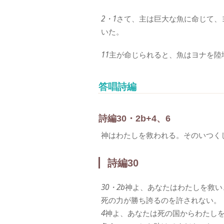
2・1
さて、主は巨大な魚に命じて、
いた。
11
主が命じられると、魚はヨナを陸
答唱詩編
詩編30・2b+4、6
神はわたしを救われる。そのいつく
詩編30
30・2b
神よ、あなたはわたしを救い
死の力が勝ち誇るのを許されない。
4
神よ、あなたは死の国からわたし