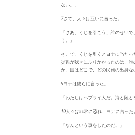
ない。」
7
さて、人々は互いに言った。
「さあ、くじを引こう。誰のせいで
う。」
そこで、くじを引くとヨナに当たっ
災難が我々にふりかかったのは、誰
か。国はどこで、どの民族の出身な
9
ヨナは彼らに言った。
「わたしはヘブライ人だ。海と陸と
10
人々は非常に恐れ、ヨナに言った
「なんという事をしたのだ。」