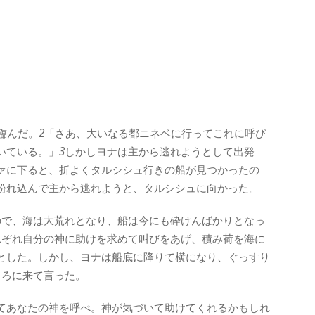
臨んだ。
2
「さあ、大いなる都ニネベに行ってこれに呼び
いている。」
3
しかしヨナは主から逃れようとして出発
ァに下ると、折よくタルシシュ行きの船が見つかったの
紛れ込んで主から逃れようと、タルシシュに向かった。
ので、海は大荒れとなり、船は今にも砕けんばかりとなっ
れぞれ自分の神に助けを求めて叫びをあげ、積み荷を海に
とした。しかし、ヨナは船底に降りて横になり、ぐっすり
ころに来て言った。
てあなたの神を呼べ。神が気づいて助けてくれるかもしれ