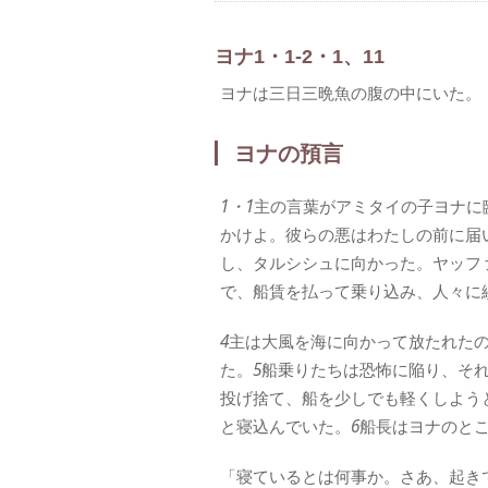
ヨナ1・1-2・1、11
ヨナは三日三晩魚の腹の中にいた。
ヨナの預言
1・1
主の言葉がアミタイの子ヨナに
かけよ。彼らの悪はわたしの前に届
し、タルシシュに向かった。ヤッフ
で、船賃を払って乗り込み、人々に
4
主は大風を海に向かって放たれた
た。
5
船乗りたちは恐怖に陥り、そ
投げ捨て、船を少しでも軽くしよう
と寝込んでいた。
6
船長はヨナのと
「寝ているとは何事か。さあ、起き