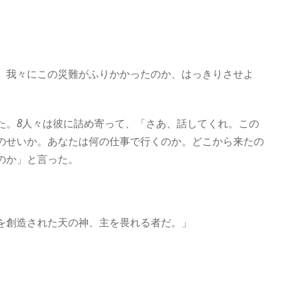
、我々にこの災難がふりかかったのか、はっきりさせよ
た。
8
人々は彼に詰め寄って、「さあ、話してくれ。この
のせいか。あなたは何の仕事で行くのか。どこから来たの
のか」と言った。
を創造された天の神、主を畏れる者だ。」
。