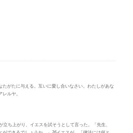
なたがたに与える。互いに愛し合いなさい。わたしがあな
アレルヤ。
が立ち上がり、イエスを試そうとして言った。「先生、
とができるでしょうか。」
26
イエスが、「律法には何と