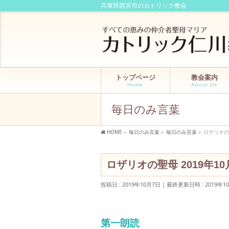
兵庫県西宮市のカトリック教会
トップページ
教会案内
Home
About Us
毎日のみ言葉
HOME
»
毎日のみ言葉
»
毎日のみ言葉
»
ロザリオの聖
ロザリオの聖母 2019年10
投稿日 : 2019年10月7日
最終更新日時 : 2019年1
第一朗読