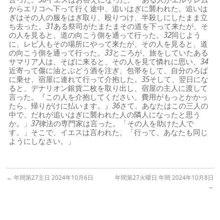
からエリコへ下って行く途中、追いはぎに襲われた。追いは
ぎはその人の服をはぎ取り、殴りつけ、半殺しにしたまま立
ち去った。
31
ある祭司がたまたまその道を下って来たが、そ
の人を見ると、道の向こう側を通って行った。
32
同じよう
に、レビ人もその場所にやって来たが、その人を見ると、道
の向こう側を通って行った。
33
ところが、旅をしていたある
サマリア人は、そばに来ると、その人を見て憐れに思い、
34
近寄って傷に油とぶどう酒を注ぎ、包帯をして、自分のろば
に乗せ、宿屋に連れて行って介抱した。
35
そして、翌日にな
ると、デナリオン銀貨二枚を取り出し、宿屋の主人に渡して
言った。『この人を介抱してください。費用がもっとかかっ
たら、帰りがけに払います。』
36
さて、あなたはこの三人の
中で、だれが追いはぎに襲われた人の隣人になったと思う
か。」
37
律法の専門家は言った。「その人を助けた人で
す。」そこで、イエスは言われた。「行って、あなたも同じ
ようにしなさい。」
←
年間第27主日 2024年10月6日
年間第27火曜日 年間 2024年10月8日
→