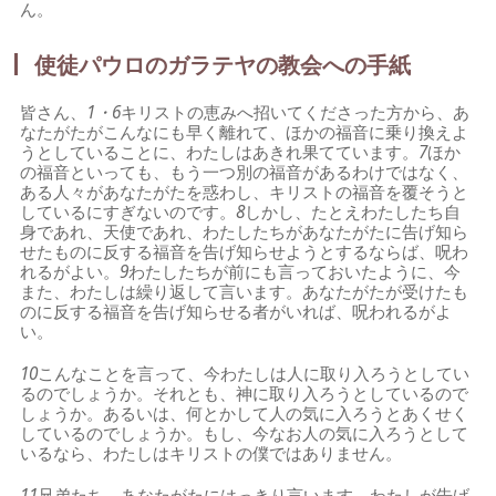
ん。
使徒パウロのガラテヤの教会への手紙
皆さん、
1・6
キリストの恵みへ招いてくださった方から、あ
なたがたがこんなにも早く離れて、ほかの福音に乗り換えよ
うとしていることに、わたしはあきれ果てています。
7
ほか
の福音といっても、もう一つ別の福音があるわけではなく、
ある人々があなたがたを惑わし、キリストの福音を覆そうと
しているにすぎないのです。
8
しかし、たとえわたしたち自
身であれ、天使であれ、わたしたちがあなたがたに告げ知ら
せたものに反する福音を告げ知らせようとするならば、呪わ
れるがよい。
9
わたしたちが前にも言っておいたように、今
また、わたしは繰り返して言います。あなたがたが受けたも
のに反する福音を告げ知らせる者がいれば、呪われるがよ
い。
10
こんなことを言って、今わたしは人に取り入ろうとしてい
るのでしょうか。それとも、神に取り入ろうとしているので
しょうか。あるいは、何とかして人の気に入ろうとあくせく
しているのでしょうか。もし、今なお人の気に入ろうとして
いるなら、わたしはキリストの僕ではありません。
11
兄弟たち、あなたがたにはっきり言います。わたしが告げ