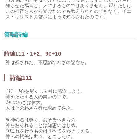
知らせた福音は、人によるものではありません。
12
わたしは
この福音を人から受けたのでも教えられたのでもなく、イエ
ス・キリストの啓示によって知らされたのです。
答唱詩編
詩編111・1+2、9c+10
神は残された、不思議なわざの記念を。
詩編111
111・1
心を尽くして神に感謝しよう、
神をたたえる人の集いの中で。
2
神のわざは偉大。
人はそのわざを尋ね求めて喜ぶ。
9c
神の名は尊く、おそるべきもの。
神をおそれることは知恵のはじめ。
10
これを行うものはすべてをわきまえる。
神への賛美は世々、とこしえに。