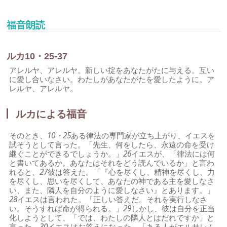
福音朗読
ルカ10・25-37
アレルヤ、アレルヤ。新しい掟をあなたがたに与える。互い
に愛し合いなさい。わたしがあなたがたを愛したように。ア
レルヤ、アレルヤ。
ルカによる福音
そのとき、
10・25
ある律法の専門家が立ち上がり、イエスを
試そうとして言った。「先生、何をしたら、永遠の命を受け
継ぐことができるでしょうか。」
26
イエスが、「律法には何
と書いてあるか。あなたはそれをどう読んでいるか」と言わ
れると、
27
彼は答えた。「『心を尽くし、精神を尽くし、力
を尽くし、思いを尽くして、あなたの神である主を愛しなさ
い、また、隣人を自分のように愛しなさい』とあります。」
28
イエスは言われた。「正しい答えだ。それを実行しなさ
い。そうすれば命が得られる。」
29
しかし、彼は自分を正当
化しようとして、「では、わたしの隣人とはだれですか」と
言った。
30
イエスはお答えになった。「ある人がエルサレム