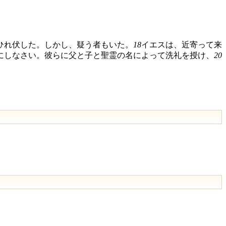
ひれ伏した。しかし、疑う者もいた。
18
イエスは、近寄って来
にしなさい。彼らに父と子と聖霊の名によって洗礼を授け、
20
」