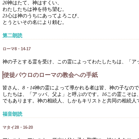
20
神はたて、神はすくい、
わたしたちは神を待ち望む。
21
心は神のうちにあってよろこび、
とうといその名により頼む。
第二朗読
ローマ8・14-17
神の子とする霊を受け、この霊によってわたしたちは、「ア
使徒パウロのローマの教会への手紙
皆さん、
8・14
神の霊によって導かれる者は皆、神の子なので
したちは、「アッバ、父よ」と呼ぶのです。
16
この霊こそは
でもあります。神の相続人、しかもキリストと共同の相続人
福音朗読
マタイ28・16-20