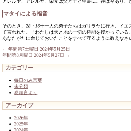
アレルヤ、アレルヤ。栄光は父と子と聖霊に。神は今あり、
マタイによる福音
そのとき、
28・16
十一人の弟子たちはガリラヤに行き、イエ
て言われた。「わたしは天と地の一切の権能を授かっている
あなたがたに命じておいたことをすべて守るように教えなさ
←
年間第7土曜日 2024年5月25日
年間第8月曜日 2024年5月27日
→
カテゴリー
毎日のみ言葉
未分類
巻頭言より
アーカイブ
2026年
2025年
2024年