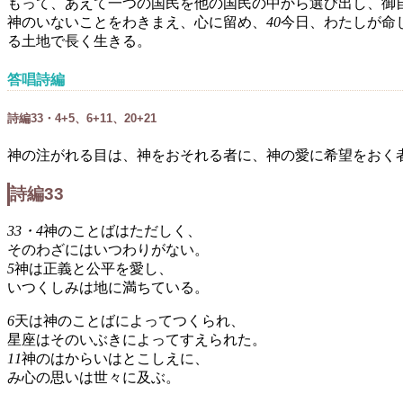
もって、あえて一つの国民を他の国民の中から選び出し、御
神のいないことをわきまえ、心に留め、
40
今日、わたしが命
る土地で長く生きる。
答唱詩編
詩編33・4+5、6+11、20+21
神の注がれる目は、神をおそれる者に、神の愛に希望をおく
詩編33
33・4
神のことばはただしく、
そのわざにはいつわりがない。
5
神は正義と公平を愛し、
いつくしみは地に満ちている。
6
天は神のことばによってつくられ、
星座はそのいぶきによってすえられた。
11
神のはからいはとこしえに、
み心の思いは世々に及ぶ。