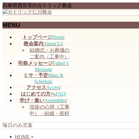
兵庫県西宮市のカトリック教会
MENU
メ
トップページ
Home
ニ
教会案内
About Us
ュ
結婚式・お葬儀の
ー
ご案内（工事中）
を
司祭メッセージ
Father’s
飛
Message
ミサ・予定
Mass &
ば
Schedule
す
アクセス
Access
はじめての方へ
FAQ
学び・集い
Assemblies
信徒の心得（工事
中）・組織・規程
毎日のみ言葉
HOME
»