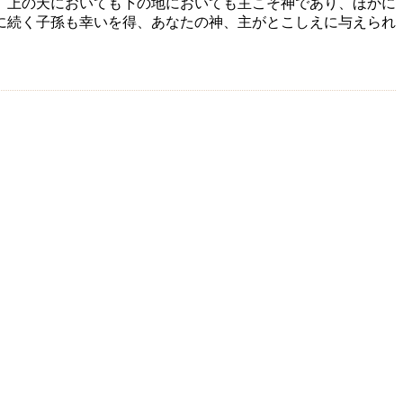
、上の天においても下の地においても主こそ神であり、ほかに
に続く子孫も幸いを得、あなたの神、主がとこしえに与えられ