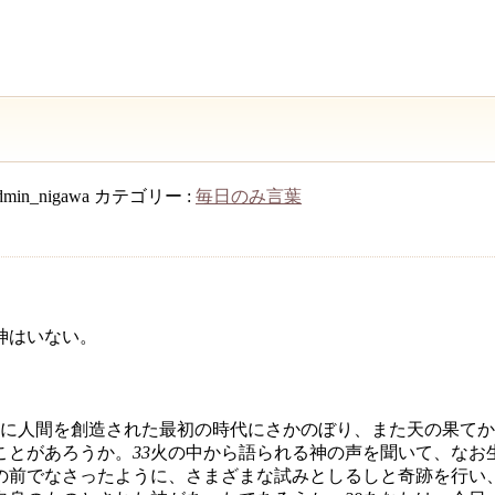
dmin_nigawa
カテゴリー :
毎日のみ言葉
神はいない。
に人間を創造された最初の時代にさかのぼり、また天の果てか
ことがあろうか。
33
火の中から語られる神の声を聞いて、なお
の前でなさったように、さまざまな試みとしるしと奇跡を行い