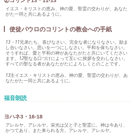
②コリント13・11-13
イエス・キリストの恵み、神の愛、聖霊の交わりが、あなた
がた一同と共にあるように。
使徒パウロのコリントの教会への手紙
13・11
兄弟たち、喜びなさい。完全な者になりなさい。励ま
し合いなさい。思いを一つにしなさい。平和を保ちなさい。
そうすれば、愛と平和の神があなたがたと共にいてください
ます。
12
聖なる口づけによって互いに挨拶を交わしなさい。
すべての聖なる者があなたがたによろしくとのことです。
13
主イエス・キリストの恵み、神の愛、聖霊の交わりが、あ
なたがた一同と共にあるように。
福音朗読
ヨハネ3・16-18
アレルヤ、アレルヤ。栄光は父と子と聖霊に。神は今あり、
かつてあり、また来られる方。アレルヤ、アレルヤ。