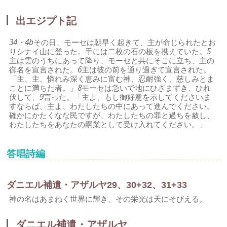
出エジプト記
34・4b
その日、モーセは朝早く起きて、主が命じられたとお
りシナイ山に登った。手には二枚の石の板を携えていた。
5
主は雲のうちにあって降り、モーセと共にそこに立ち、主の
御名を宣言された。
6
主は彼の前を通り過ぎて宣言された。
「主、主、憐れみ深く恵みに富む神、忍耐強く、慈しみとま
ことに満ちた者。」
8
モーセは急いで地にひざまずき、ひれ
伏して、
9
言った。「主よ、もし御好意を示してくださいま
すならば、主よ、わたしたちの中にあって進んでください。
確かにかたくなな民ですが、わたしたちの罪と過ちを赦し、
わたしたちをあなたの嗣業として受け入れてください。」
答唱詩編
ダニエル補遺・アザルヤ29、30+32、31+33
神の名はあまねく世界に輝き、その栄光は天にそびえる。
ダニエル補遺・アザルヤ