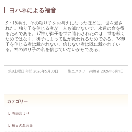
ヨハネによる福音
3・16
神は、その独り子をお与えになったほどに、世を愛さ
れた。独り子を信じる者が一人も滅びないで、永遠の命を得
るためである。
17
神が御子を世に遣わされたのは、世を裁く
ためではなく、御子によって世が救われるためである。
18
御
子を信じる者は裁かれない。信じない者は既に裁かれてい
る。神の独り子の名を信じていないからである。
←
第8土曜日 年間 2026年5月30日
聖ユスチノ 殉教者 2026年6月1日
→
カテゴリー
巻頭言より
毎日のみ言葉