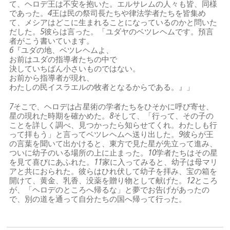
て、ヘロデ王は不安を抱いた。エルサレムの人々も皆、同様
であった。
4
王は民の祭司長たちや律法学者たちを皆集め
て、メシアはどこに生まれることになっているのかと問いた
だした。
5
彼らは言った。「ユダヤのベツレヘムです。預言
者がこう書いています。
6
『ユダの地、ベツレヘムよ、
お前はユダの指導者たちの中で
決していちばん小さいものではない。
お前から指導者が現れ、
わたしの民イスラエルの牧者となるからである。』」
7
そこで、ヘロデは占星術の学者たちをひそかに呼び寄せ、
星の現れた時期を確かめた。
8
そして、「行って、その子の
ことを詳しく調べ、見つかったら知らせてくれ。わたしも行
って拝もう」と言ってベツレヘムヘ送り出した。
9
彼らが王
の言葉を聞いて出かけると、東方で見た星が先立って進み、
ついに幼子のいる場所の上に止まった。
10
学者たちはその星
を見て喜びにあふれた。
11
家に入ってみると、幼子は母マリ
アと共におられた。彼らはひれ伏して幼子を拝み、宝の箱を
開けて、黄金、乳香、没薬を贈り物として献げた。
12
ところ
が、「ヘロデのところへ帰るな」と夢でお告げがあったの
で、別の道を通って自分たちの国へ帰って行った。