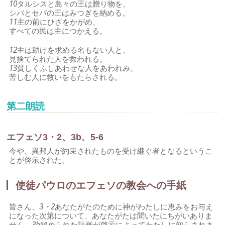
10
タルシスと島々の王は贈り物を、
シバとセバの王はみつぎを納める。
11
主の前にひざをかがめ、
すべての民は主につかえる。
12
主は助けを求める名もない人と、
見捨てられた人を救われる。
13
貧しくふしあわせな人をあわれみ、
苦しむ人に救いをもたらされる。
第二朗読
エフェソ3・2、3b、5-6
今や、異邦人が約束されたものを受け継ぐ者となるというこ
とが啓示された。
使徒パウロのエフェソの教会への手紙
皆さん、
3・2
あなたがたのために神がわたしに恵みをお与え
になった次第について、あなたがたは聞いたにちがいありま
せん。
3b
秘められた計画が啓示によってわたしに知らされま