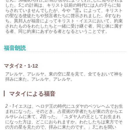
した。
5
この計画は、キリスト以前の時代には人の子らに知
らされていませんでしたが、今や〝霊〟によって、キリスト
の聖なる使徒たちや預言者たちに啓示されました。
6
すなわ
ち、異邦人が福音によってキリスト・イエスにおいて、約束
されたものをわたしたちと一緒に受け継ぐ者、同じ体に属す
る者、同じ約束にあずかる者となるということです。
福音朗読
マタイ2・1-12
アレルヤ、アレルヤ。東の空に星を見て、全てをおいて神を
拝みに来た。アレルヤ、アレルヤ。
マタイによる福音
2・1
イエスは、ヘロデ王の時代にユダヤのベツレヘムでお生
まれになった。そのとき、占星術の学者たちが東の方からエ
ルサレムに来て、
2
言った。「ユダヤ人の王としてお生まれ
になった方は、どこにおられますか。わたしたちは東方でそ
の方の星を見たので、拝みに来たのです。」
3
これを聞い