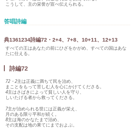
こうして、主の栄誉が宣べ伝えられる。
答唱詩編
典
136
1
2
3
4
詩編72・2+4、7+8、10+11、12+13
すべての王はあなたの前にひざをかがめ、すべての国はあな
たに仕える。
詩編72
72・2
主は正義に満ちて民を治め、
まことをもって苦しむ人を心にかけてくださる。
4
主はさばきによって貧しい人を守り、
しいたげる者から救ってくださる。
7
主が治められる世には正義が栄え、
月のある限り平和が続く。
8
主は海のかなたまで治め、
その支配は地の果てにまでおよぶ。