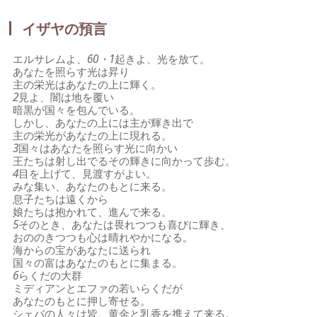
イザヤの預言
エルサレムよ、
60・1
起きよ、光を放て。
あなたを照らす光は昇り
主の栄光はあなたの上に輝く。
2
見よ、闇は地を覆い
暗黒が国々を包んでいる。
しかし、あなたの上には主が輝き出で
主の栄光があなたの上に現れる。
3
国々はあなたを照らす光に向かい
王たちは射し出でるその輝きに向かって歩む。
4
目を上げて、見渡すがよい。
みな集い、あなたのもとに来る。
息子たちは遠くから
娘たちは抱かれて、進んで来る。
5
そのとき、あなたは畏れつつも喜びに輝き、
おののきつつも心は晴れやかになる。
海からの宝があなたに送られ
国々の富はあなたのもとに集まる。
6
らくだの大群
ミディアンとエファの若いらくだが
あなたのもとに押し寄せる。
シェバの人々は皆、黄金と乳香を携えて来る。