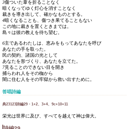
3
傷ついた葦を折ることなく
暗くなってゆく灯心を消すことなく
裁きを導き出して、確かなものとする。
4
暗くなることも、傷つき果てることもない
この地に裁きを置くときまでは。
島々は彼の教えを待ち望む。
6
主であるわたしは、恵みをもってあなたを呼び
あなたの手を取った。
民の契約、諸国の光として
あなたを形づくり、あなたを立てた。
7
見ることのできない目を開き
捕らわれ人をその枷から
闇に住む人をその牢獄から救い出すために。
答唱詩編
典
23
1
2
3
詩編29・1+2、3+4、9c+10+11
栄光は世界に及び、すべてを越えて神は偉大。
詩編29