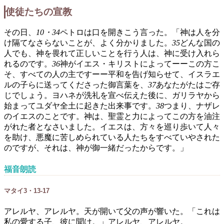
使徒たちの宣教
その日、
10・34
ペトロは口を開きこう言った。「神は人を分
け隔てなさらないことが、よく分かりました。
35
どんな国の
人でも、神を畏れて正しいことを行う人は、神に受け入れら
れるのです。
36
神がイエス・キリストによってーーこの方こ
そ、すべての人の主ですーー平和を告げ知らせて、イスラエ
ルの子らに送ってくださった御言葉を、
37
あなたがたはご存
じでしょう。ヨハネが洗礼を宣べ伝えた後に、ガリラヤから
始まってユダヤ全土に起きた出来事です。
38
つまり、ナザレ
のイエスのことです。神は、聖霊と力によってこの方を油注
がれた者となさいました。イエスは、方々を巡り歩いて人々
を助け、悪魔に苦しめられている人たちをすべていやされた
のですが、それは、神が御一緒だったからです。」
福音朗読
マタイ3・13-17
アレルヤ、アレルヤ。天が開いて父の声が響いた。「これは
私の愛する子、彼に聞け。」アレルヤ、アレルヤ。