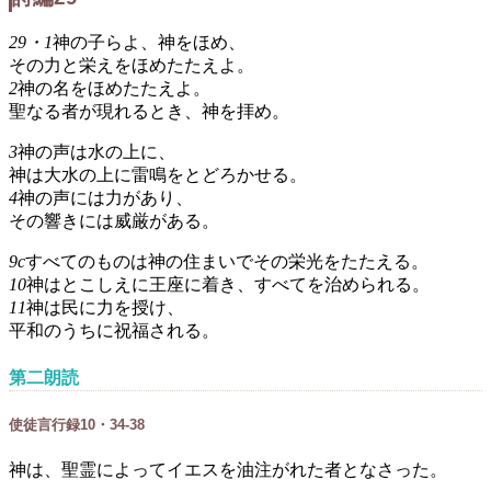
29・1
神の子らよ、神をほめ、
その力と栄えをほめたたえよ。
2
神の名をほめたたえよ。
聖なる者が現れるとき、神を拝め。
3
神の声は水の上に、
神は大水の上に雷鳴をとどろかせる。
4
神の声には力があり、
その響きには威厳がある。
9c
すべてのものは神の住まいでその栄光をたたえる。
10
神はとこしえに王座に着き、すべてを治められる。
11
神は民に力を授け、
平和のうちに祝福される。
第二朗読
使徒言行録10・34-38
神は、聖霊によってイエスを油注がれた者となさった。