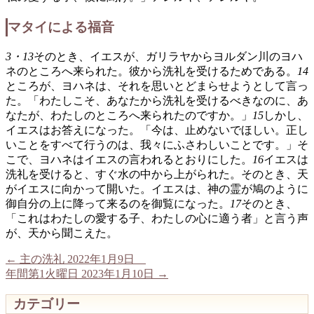
マタイによる福音
3・13
そのとき、イエスが、ガリラヤからヨルダン川のヨハ
ネのところへ来られた。彼から洗礼を受けるためである。
14
ところが、ヨハネは、それを思いとどまらせようとして言っ
た。「わたしこそ、あなたから洗礼を受けるべきなのに、あ
なたが、わたしのところへ来られたのですか。」
15
しかし、
イエスはお答えになった。「今は、止めないでほしい。正し
いことをすべて行うのは、我々にふさわしいことです。」そ
こで、ヨハネはイエスの言われるとおりにした。
16
イエスは
洗礼を受けると、すぐ水の中から上がられた。そのとき、天
がイエスに向かって開いた。イエスは、神の霊が鳩のように
御自分の上に降って来るのを御覧になった。
17
そのとき、
「これはわたしの愛する子、わたしの心に適う者」と言う声
が、天から聞こえた。
←
主の洗礼 2022年1月9日
年間第1火曜日 2023年1月10日
→
カテゴリー