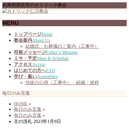
兵庫県西宮市のカトリック教会
MENU
メ
トップページ
Home
ニ
教会案内
About Us
ュ
結婚式・お葬儀のご案内（工事中）
ー
司祭メッセージ
Father’s Message
を
ミサ・予定
Mass & Schedule
飛
アクセス
Access
ば
はじめての方へ
FAQ
す
学び・集い
Assemblies
信徒の心得（工事中）・組織・規程
毎日のみ言葉
HOME
»
毎日のみ言葉
»
毎日のみ言葉
»
主の洗礼 2023年1月9日