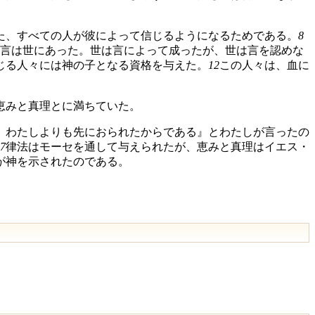
た、すべての人が彼によって信じるようになるためである。
8
言は世にあった。世は言によって成ったが、世は言を認めな
じる人々には神の子となる資格を与えた。
12
この人々は、血に
恵みと真理とに満ちていた。
。わたしよりも先におられたからである』とわたしが言ったの
7
律法はモーセを通して与えられたが、恵みと真理はイエス・
が神を示されたのである。