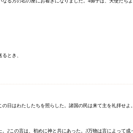
いなる方の右の座にお着きになりました。
4
御子は、天使たちよ
送るとき、
この日はわたしたちを照らした。諸国の民は来て主を礼拝せよ
た。
2
この言は、初めに神と共にあった。
3
万物は言によって成