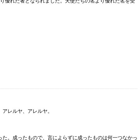
り優れた者となられました。天使たちの名より優れた名を受
。アレルヤ、アレルヤ。
った。成ったもので、言によらずに成ったものは何一つなかっ