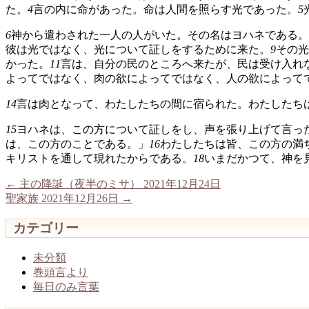
た。
4
言の内に命があった。命は人間を照らす光であった。
5
6
神から遣わされた一人の人がいた。その名はヨハネである。
彼は光ではなく、光について証しをするために来た。
9
その光
かった。
11
言は、自分の民のところへ来たが、民は受け入れ
よってではなく、肉の欲によってではなく、人の欲によって
14
言は肉となって、わたしたちの間に宿られた。わたしたち
15
ヨハネは、この方について証しをし、声を張り上げて言っ
は、この方のことである。」
16
わたしたちは皆、この方の満
キリストを通して現れたからである。
18
いまだかつて、神を
←
主の降誕（夜半のミサ） 2021年12月24日
聖家族 2021年12月26日
→
カテゴリー
未分類
巻頭言より
毎日のみ言葉