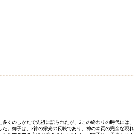
た多くのしかたで先祖に語られたが、
2
この終わりの時代には、
した。御子は、
3
神の栄光の反映であり、神の本質の完全な現れ