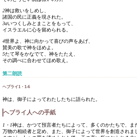
2
神は救いをしめし、
諸国の民に正義を現された。
3a
いつくしみとまことをもって、
イスラエルに心を留められる。
4
世界よ、神に向かって喜びの声をあげ、
賛美の歌で神をほめよ。
5
たて琴をかなでて、神をたたえ、
その調べに合わせてほめ歌え。
第二朗読
ヘブライ1・1-6
神は、御子によってわたしたちに語られた。
ヘブライ人への手紙
1・1
神は、かつて預言者たちによって、多くのかたちで、ま
万物の相続者と定め、また、御子によって世界を創造されま