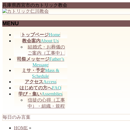
兵庫県西宮市のカトリック教会
MENU
メ
トップページ
Home
ニ
教会案内
About Us
ュ
結婚式・お葬儀の
ー
ご案内（工事中）
を
司祭メッセージ
Father’s
飛
Message
ミサ・予定
Mass &
ば
Schedule
す
アクセス
Access
はじめての方へ
FAQ
学び・集い
Assemblies
信徒の心得（工事
中）・組織・規程
毎日のみ言葉
HOME
»