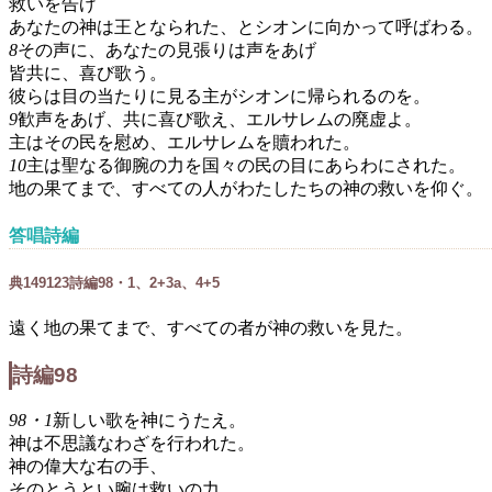
救いを告げ
あなたの神は王となられた、とシオンに向かって呼ばわる。
8
その声に、あなたの見張りは声をあげ
皆共に、喜び歌う。
彼らは目の当たりに見る主がシオンに帰られるのを。
9
歓声をあげ、共に喜び歌え、エルサレムの廃虚よ。
主はその民を慰め、エルサレムを贖われた。
10
主は聖なる御腕の力を国々の民の目にあらわにされた。
地の果てまで、すべての人がわたしたちの神の救いを仰ぐ。
答唱詩編
典
149
1
2
3
詩編98・1、2+3a、4+5
遠く地の果てまで、すべての者が神の救いを見た。
詩編98
98・1
新しい歌を神にうたえ。
神は不思議なわざを行われた。
神の偉大な右の手、
そのとうとい腕は救いの力。