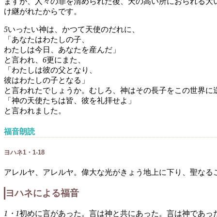
ますが、人々の罪を清められた後、天の高い所におられる大
け継がれたからです。
5
いったい神は、かつて天使のだれに、
「あなたはわたしの子、
わたしは今日、あなたを産んだ」
と言われ、
6
更にまた、
「わたしは彼の父となり、
彼はわたしの子となる」
と言われたでしょうか。むしろ、神はその長子をこの世界に
「神の天使たちは皆、彼を礼拝せよ」
と言われました。
福音朗読
ヨハネ1・1-18
アレルヤ、アレルヤ。偉大な光がきょう地上に下り、聖なる
ヨハネによる福音
1・1
初めに言があった。言は神と共にあった。言は神であっ