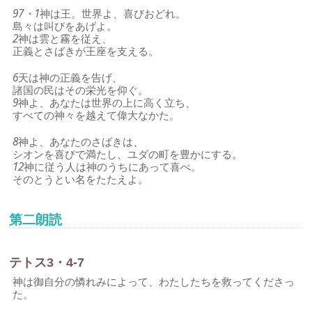
97・1
神は王。世界よ、喜びおどれ。
島々は叫びをあげよ。
2
神は雲と霧を従え、
正義とさばきが王座を支える。
6
天は神の正義を告げ、
諸国の民はその栄光を仰ぐ。
9
神よ、あなたは世界の上に高く立ち、
すべての神々を越えて偉大なかた。
8
神よ、あなたのさばきは、
シオンを喜びで満たし、ユダの町を豊かにする。
12
神に従う人は神のうちにあって喜べ。
そのとうとい名をたたえよ。
第二朗読
テトス3・4-7
神は御自分の憐れみによって、わたしたちを救ってくださっ
た。