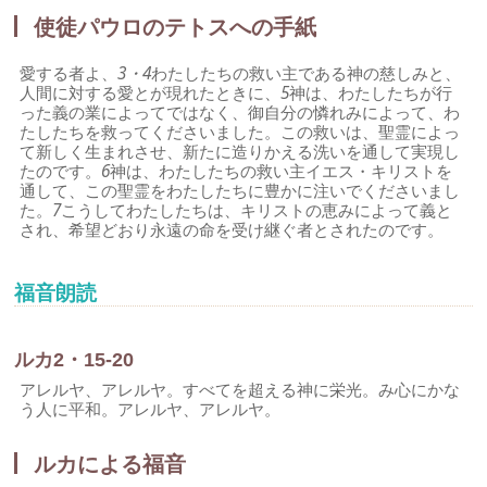
使徒パウロのテトスへの手紙
愛する者よ、
3・4
わたしたちの救い主である神の慈しみと、
人間に対する愛とが現れたときに、
5
神は、わたしたちが行
った義の業によってではなく、御自分の憐れみによって、わ
たしたちを救ってくださいました。この救いは、聖霊によっ
て新しく生まれさせ、新たに造りかえる洗いを通して実現し
たのです。
6
神は、わたしたちの救い主イエス・キリストを
通して、この聖霊をわたしたちに豊かに注いでくださいまし
た。
7
こうしてわたしたちは、キリストの恵みによって義と
され、希望どおり永遠の命を受け継ぐ者とされたのです。
福音朗読
ルカ2・15-20
アレルヤ、アレルヤ。すべてを超える神に栄光。み心にかな
う人に平和。アレルヤ、アレルヤ。
ルカによる福音