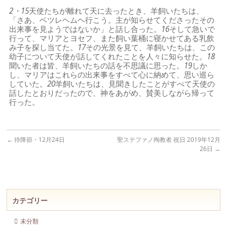
2・15
天使たちが離れて天に去ったとき、羊飼いたちは、
「さあ、ベツレヘムヘ行こう。主が知らせてくださったその
出来事を見ようではないか」と話し合った。
16
そして急いで
行って、マリアとヨセフ、また飼い葉桶に寝かせてある乳飲
み子を探し当てた。
17
その光景を見て、羊飼いたちは、この
幼子について天使が話してくれたことを人々に知らせた。
18
聞いた者は皆、羊飼いたちの話を不思議に思った。
19
しか
し、マリアはこれらの出来事をすべて心に納めて、思い巡ら
していた。
20
羊飼いたちは、見聞きしたことがすべて天使の
話したとおりだったので、神をあがめ、賛美しながら帰って
行った。
←
待降節・12月24日
聖ステファノ殉教者 祝日 2019年12月
26日
→
カテゴリー
未分類