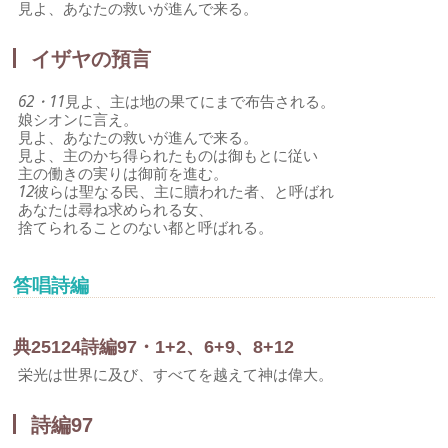
見よ、あなたの救いが進んで来る。
イザヤの預言
62・11
見よ、主は地の果てにまで布告される。
娘シオンに言え。
見よ、あなたの救いが進んで来る。
見よ、主のかち得られたものは御もとに従い
主の働きの実りは御前を進む。
12
彼らは聖なる民、主に贖われた者、と呼ばれ
あなたは尋ね求められる女、
捨てられることのない都と呼ばれる。
答唱詩編
典
25
1
2
4
詩編97・1+2、6+9、8+12
栄光は世界に及び、すべてを越えて神は偉大。
詩編97