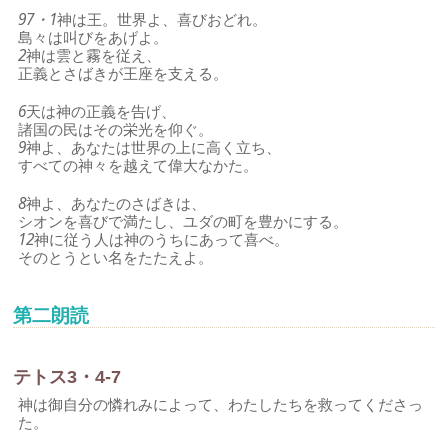
97・1
神は王。世界よ、喜びおどれ。
島々は叫びをあげよ。
2
神は雲と霧を従え、
正義とさばきが王座を支える。
6
天は神の正義を告げ、
諸国の民はその栄光を仰ぐ。
9
神よ、あなたは世界の上に高く立ち、
すべての神々を越えて偉大なかた。
8
神よ、あなたのさばきは、
シオンを喜びで満たし、ユダの町を豊かにする。
12
神に従う人は神のうちにあって喜べ。
そのとうとい名をたたえよ。
第二朗読
テトス3・4-7
神は御自分の憐れみによって、わたしたちを救ってくださっ
た。