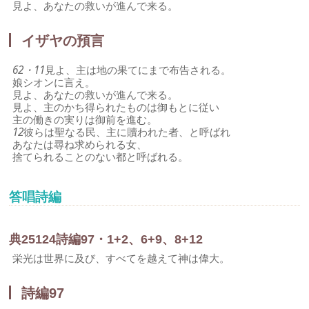
見よ、あなたの救いが進んで来る。
イザヤの預言
62・11
見よ、主は地の果てにまで布告される。
娘シオンに言え。
見よ、あなたの救いが進んで来る。
見よ、主のかち得られたものは御もとに従い
主の働きの実りは御前を進む。
12
彼らは聖なる民、主に贖われた者、と呼ばれ
あなたは尋ね求められる女、
捨てられることのない都と呼ばれる。
答唱詩編
典
25
1
2
4
詩編97・1+2、6+9、8+12
栄光は世界に及び、すべてを越えて神は偉大。
詩編97