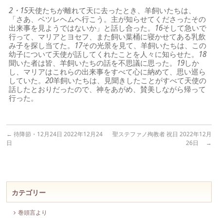
2・15
天使たちが離れて天に去ったとき、羊飼いたちは、
「さあ、ベツレヘムヘ行こう。主が知らせてくださったその
出来事を見ようではないか」と話し合った。
16
そして急いで
行って、マリアとヨセフ、また飼い葉桶に寝かせてある乳飲
み子を探し当てた。
17
その光景を見て、羊飼いたちは、この
幼子について天使が話してくれたことを人々に知らせた。
18
聞いた者は皆、羊飼いたちの話を不思議に思った。
19
しか
し、マリアはこれらの出来事をすべて心に納めて、思い巡ら
していた。
20
羊飼いたちは、見聞きしたことがすべて天使の
話したとおりだったので、神をあがめ、賛美しながら帰って
行った。
←
待降節・12月24日 2022年12月24
聖ステファノ殉教者 祝日 2022年12月
日
26日
→
カテゴリー
巻頭言より