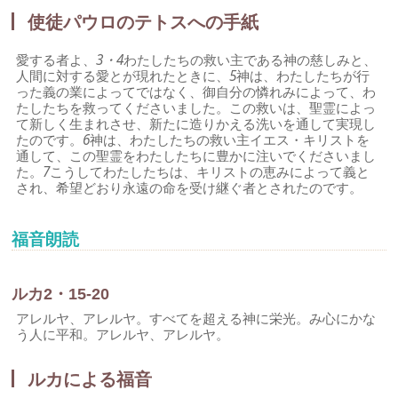
使徒パウロのテトスへの手紙
愛する者よ、
3・4
わたしたちの救い主である神の慈しみと、
人間に対する愛とが現れたときに、
5
神は、わたしたちが行
った義の業によってではなく、御自分の憐れみによって、わ
たしたちを救ってくださいました。この救いは、聖霊によっ
て新しく生まれさせ、新たに造りかえる洗いを通して実現し
たのです。
6
神は、わたしたちの救い主イエス・キリストを
通して、この聖霊をわたしたちに豊かに注いでくださいまし
た。
7
こうしてわたしたちは、キリストの恵みによって義と
され、希望どおり永遠の命を受け継ぐ者とされたのです。
福音朗読
ルカ2・15-20
アレルヤ、アレルヤ。すべてを超える神に栄光。み心にかな
う人に平和。アレルヤ、アレルヤ。
ルカによる福音