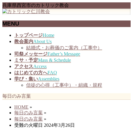
兵庫県西宮市のカトリック教会
MENU
メ
トップページ
Home
ニ
教会案内
About Us
ュ
結婚式・お葬儀のご案内（工事中）
ー
司祭メッセージ
Father’s Message
を
ミサ・予定
Mass & Schedule
飛
アクセス
Access
ば
はじめての方へ
FAQ
す
学び・集い
Assemblies
信徒の心得（工事中）・組織・規程
毎日のみ言葉
HOME
»
毎日のみ言葉
»
毎日のみ言葉
»
受難の火曜日 2024年3月26日