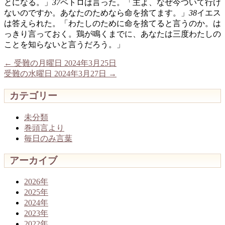
とになる。」
37
ペトロは言った。「主よ、なぜ今ついて行け
ないのですか。あなたのためなら命を捨てます。」
38
イエス
は答えられた。「わたしのために命を捨てると言うのか。は
っきり言っておく。鶏が鳴くまでに、あなたは三度わたしの
ことを知らないと言うだろう。」
←
受難の月曜日 2024年3月25日
受難の水曜日 2024年3月27日
→
カテゴリー
未分類
巻頭言より
毎日のみ言葉
アーカイブ
2026年
2025年
2024年
2023年
2022年