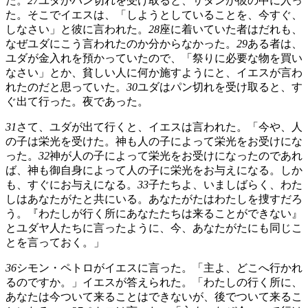
た。
27
ユダがパン切れを受け取ると、サタンが彼の中に入っ
た。そこでイエスは、「しようとしていることを、今すぐ、
しなさい」と彼に言われた。
28
座に着いていた者はだれも、
なぜユダにこう言われたのか分からなかった。
29
ある者は、
ユダが金入れを預かっていたので、「祭りに必要な物を買い
なさい」とか、貧しい人に何か施すようにと、イエスが言わ
れたのだと思っていた。
30
ユダはパン切れを受け取ると、す
ぐ出て行った。夜であった。
31
さて、ユダが出て行くと、イエスは言われた。「今や、人
の子は栄光を受けた。神も人の子によって栄光をお受けにな
った。
32
神が人の子によって栄光をお受けになったのであれ
ば、神も御自身によって人の子に栄光をお与えになる。しか
も、すぐにお与えになる。
33
子たちよ、いましばらく、わた
しはあなたがたと共にいる。あなたがたはわたしを捜すだろ
う。『わたしが行く所にあなたたちは来ることができない』
とユダヤ人たちに言ったように、今、あなたがたにも同じこ
とを言っておく。」
36
シモン・ペトロがイエスに言った。「主よ、どこへ行かれ
るのですか。」イエスが答えられた。「わたしの行く所に、
あなたは今ついて来ることはできないが、後でついて来るこ