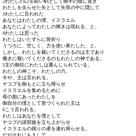
2
わたしの口を鋭い剣として御手の陰に置き
わたしを尖らせた矢として矢筒の中に隠して
3
わたしに言われた
あなたはわたしの僕、イスラエル
あなたによってわたしの輝きは現れる、と。
4
わたしは思った
わたしはいたずらに骨折り
うつろに、空しく、力を使い果たした、と。
しかし、わたしを裁いてくださるのは主であり
働きに報いてくださるのもわたしの神である。
5
主の御目にわたしは重んじられている。
わたしの神こそ、わたしの力。
今や、主は言われる。
ヤコブを御もとに立ち帰らせ
イスラエルを集めるために
母の胎にあったわたしを
御自分の僕として形づくられた主は
6
こう言われる。
わたしはあなたを僕として
ヤコブの諸部族を立ち上がらせ
イスラエルの残りの者を連れ帰らせる。
だがそれにもまして