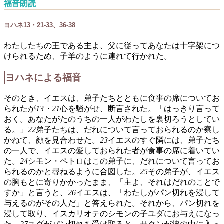
福音朗読
ヨハネ13・21-33、36-38
わたしたちの王である主よ、父に従ってあなたは十字架につ
けられるため、子羊のように連れて行かれた。
ヨハネによる福音
そのとき、イエスは、弟子たちとともに食事の席についてお
られたが
13・21
心を騒がせ、断言された。「はっきり言って
おく。あなたがたのうちの一人がわたしを裏切ろうとしてい
る。」
22
弟子たちは、だれについて言っておられるのか察し
かねて、顔を見合わせた。
23
イエスのすぐ隣には、弟子たち
の一人で、イエスの愛しておられた者が食事の席に着いてい
た。
24
シモン・ペトロはこの弟子に、だれについて言ってお
られるのかと尋ねるように合図した。
25
その弟子が、イエス
の胸もとに寄りかかったまま、「主よ、それはだれのことで
すか」と言うと、
26
イエスは、「わたしがパン切れを浸して
与えるのがその人だ」と答えられた。それから、パン切れを
浸して取り、イスカリオテのシモンの子ユダにお与えになっ