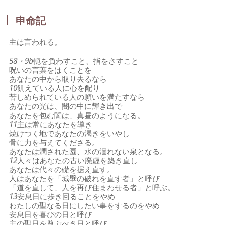
申命記
主は言われる。
58・9b
軛を負わすこと、指をさすこと
呪いの言葉をはくことを
あなたの中から取り去るなら
10
飢えている人に心を配り
苦しめられている人の願いを満たすなら
あなたの光は、闇の中に輝き出で
あなたを包む闇は、真昼のようになる。
11
主は常にあなたを導き
焼けつく地であなたの渇きをいやし
骨に力を与えてくださる。
あなたは潤された園、水の涸れない泉となる。
12
人々はあなたの古い廃虚を築き直し
あなたは代々の礎を据え直す。
人はあなたを「城壁の破れを直す者」と呼び
「道を直して、人を再び住まわせる者」と呼ぶ。
13
安息日に歩き回ることをやめ
わたしの聖なる日にしたい事をするのをやめ
安息日を喜びの日と呼び
主の聖日を尊ぶべき日と呼び