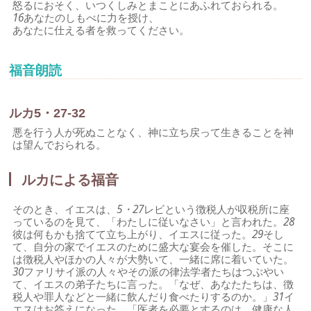
怒るにおそく、いつくしみとまことにあふれておられる。
16
あなたのしもべに力を授け、
あなたに仕える者を救ってください。
福音朗読
ルカ5・27-32
悪を行う人が死ぬことなく、神に立ち戻って生きることを神
は望んでおられる。
ルカによる福音
そのとき、イエスは、
5・27
レビという徴税人が収税所に座
っているのを見て、「わたしに従いなさい」と言われた。
28
彼は何もかも捨てて立ち上がり、イエスに従った。
29
そし
て、自分の家でイエスのために盛大な宴会を催した。そこに
は徴税人やほかの人々が大勢いて、一緒に席に着いていた。
30
ファリサイ派の人々やその派の律法学者たちはつぶやい
て、イエスの弟子たちに言った。「なぜ、あなたたちは、徴
税人や罪人などと一緒に飲んだり食べたりするのか。」
31
イ
エスはお答えになった。「医者を必要とするのは、健康な人