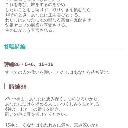
これを尊び、旅をするのをやめ
したいことをし続けず、取り引きを慎むなら
14
そのとき、あなたは主を喜びとする。
わたしはあなたに地の聖なる高台を支配させ
父祖ヤコブの嗣業を享受させる。
主の口がこう宣言される。
答唱詩編
詩編86・5+6、15+16
すべての人の救いを願い、わたしはあなたを待ち望む。
詩編86
86・5
神よ、あなたは恵み深く、心のひろいかた。
あなたに助けを求める人にいつくしみを注がれる。
6
神よ、わたしの祈りを聞き、
願いの声に耳を傾けてください。
15
神よ、あなたはあわれみに満ち、恵み深いかた。