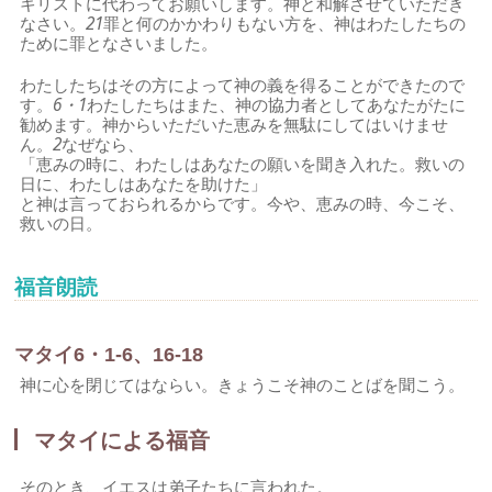
キリストに代わってお願いします。神と和解させていただき
なさい。
21
罪と何のかかわりもない方を、神はわたしたちの
ために罪となさいました。
わたしたちはその方によって神の義を得ることができたので
す。
6・1
わたしたちはまた、神の協力者としてあなたがたに
勧めます。神からいただいた恵みを無駄にしてはいけませ
ん。
2
なぜなら、
「恵みの時に、わたしはあなたの願いを聞き入れた。救いの
日に、わたしはあなたを助けた」
と神は言っておられるからです。今や、恵みの時、今こそ、
救いの日。
福音朗読
マタイ6・1-6、16-18
神に心を閉じてはならい。きょうこそ神のことばを聞こう。
マタイによる福音
そのとき、イエスは弟子たちに言われた。