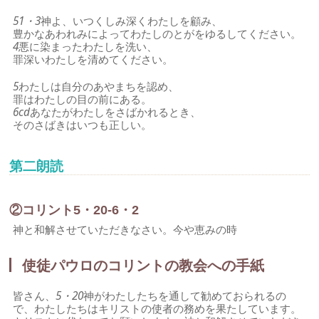
51・3
神よ、いつくしみ深くわたしを顧み、
豊かなあわれみによってわたしのとがをゆるしてください。
4
悪に染まったわたしを洗い、
罪深いわたしを清めてください。
5
わたしは自分のあやまちを認め、
罪はわたしの目の前にある。
6cd
あなたがわたしをさばかれるとき、
そのさばきはいつも正しい。
第二朗読
②コリント5・20-6・2
神と和解させていただきなさい。今や恵みの時
使徒パウロのコリントの教会への手紙
皆さん、
5・20
神がわたしたちを通して勧めておられるの
で、わたしたちはキリストの使者の務めを果たしています。