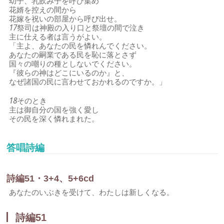
幼子、乳飲み子を呼び集め
花婿を控えの間から
花嫁を祝いの部屋から呼び出せ。
17
祭司は神殿の入り口と祭壇の間で泣き
主に仕える者は言うがよい。
「主よ、あなたの民を憐れんでください。
あなたの嗣業である民を恥に落とさず
国々の嘲りの種としないでください。
『彼らの神はどこにいるのか』と、
なぜ諸国の民に言わせておかれるのですか。」
18
そのとき
主は御自分の国を強く愛し
その民を深く憐れまれた。
答唱詩編
詩編51・3+4、5+6cd
あなたのいぶきを受けて、わたしは新しくなる。
詩編51