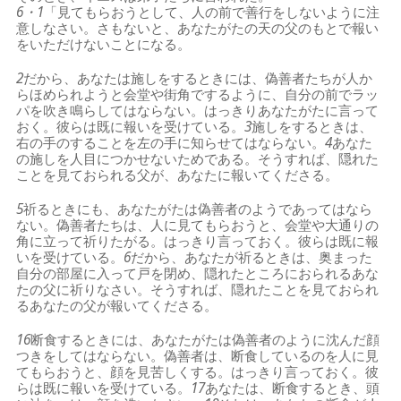
6・1
「見てもらおうとして、人の前で善行をしないように注
意しなさい。さもないと、あなたがたの天の父のもとで報い
をいただけないことになる。
2
だから、あなたは施しをするときには、偽善者たちが人か
らほめられようと会堂や街角でするように、自分の前でラッ
パを吹き鳴らしてはならない。はっきりあなたがたに言って
おく。彼らは既に報いを受けている。
3
施しをするときは、
右の手のすることを左の手に知らせてはならない。
4
あなた
の施しを人目につかせないためである。そうすれば、隠れた
ことを見ておられる父が、あなたに報いてくださる。
5
祈るときにも、あなたがたは偽善者のようであってはなら
ない。偽善者たちは、人に見てもらおうと、会堂や大通りの
角に立って祈りたがる。はっきり言っておく。彼らは既に報
いを受けている。
6
だから、あなたが祈るときは、奥まった
自分の部屋に入って戸を閉め、隠れたところにおられるあな
たの父に祈りなさい。そうすれば、隠れたことを見ておられ
るあなたの父が報いてくださる。
16
断食するときには、あなたがたは偽善者のように沈んだ顔
つきをしてはならない。偽善者は、断食しているのを人に見
てもらおうと、顔を見苦しくする。はっきり言っておく。彼
らは既に報いを受けている。
17
あなたは、断食するとき、頭