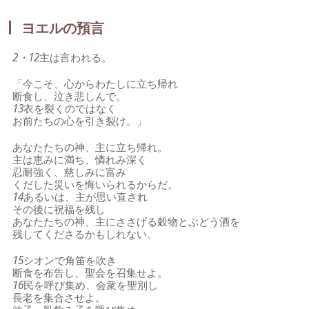
ヨエルの預言
2・12
主は言われる。
「今こそ、心からわたしに立ち帰れ
断食し、泣き悲しんで。
13
衣を裂くのではなく
お前たちの心を引き裂け。」
あなたたちの神、主に立ち帰れ。
主は恵みに満ち、憐れみ深く
忍耐強く、慈しみに富み
くだした災いを悔いられるからだ。
14
あるいは、主が思い直され
その後に祝福を残し
あなたたちの神、主にささげる穀物とぶどう酒を
残してくださるかもしれない。
15
シオンで角笛を吹き
断食を布告し、聖会を召集せよ。
16
民を呼び集め、会衆を聖別し
長老を集合させよ。