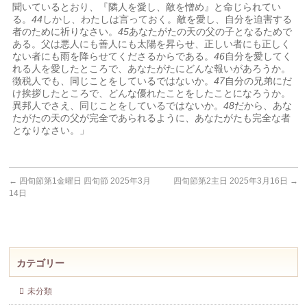
聞いているとおり、『隣人を愛し、敵を憎め』と命じられてい
る。
44
しかし、わたしは言っておく。敵を愛し、自分を迫害する
者のために祈りなさい。
45
あなたがたの天の父の子となるためで
ある。父は悪人にも善人にも太陽を昇らせ、正しい者にも正しく
ない者にも雨を降らせてくださるからである。
46
自分を愛してく
れる人を愛したところで、あなたがたにどんな報いがあろうか。
徴税人でも、同じことをしているではないか。
47
自分の兄弟にだ
け挨拶したところで、どんな優れたことをしたことになろうか。
異邦人でさえ、同じことをしているではないか。
48
だから、あな
たがたの天の父が完全であられるように、あなたがたも完全な者
となりなさい。」
←
四旬節第1金曜日 四旬節 2025年3月
四旬節第2主日 2025年3月16日
→
14日
カテゴリー
未分類