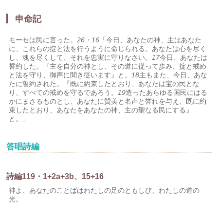
申命記
モーセは民に言った。
26・16
「今日、あなたの神、主はあなた
に、これらの掟と法を行うように命じられる。あなたは心を尽く
し、魂を尽くして、それを忠実に守りなさい。
17
今日、あなたは
誓約した。『主を自分の神とし、その道に従って歩み、掟と戒め
と法を守り、御声に聞き従います』と。
18
主もまた、今日、あな
たに誓約された。『既に約束したとおり、あなたは宝の民とな
り、すべての戒めを守るであろう。
19
造ったあらゆる国民にはる
かにまさるものとし、あなたに賛美と名声と誉れを与え、既に約
束したとおり、あなたをあなたの神、主の聖なる民にする』
と。」
答唱詩編
詩編119・1+2a+3b、15+16
神よ、あなたのことばはわたしの足のともしび、わたしの道の
光。