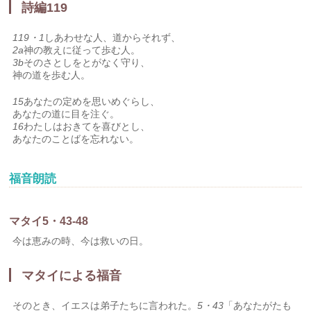
詩編119
119・1
しあわせな人、道からそれず、
2a
神の教えに従って歩む人。
3b
そのさとしをとがなく守り、
神の道を歩む人。
15
あなたの定めを思いめぐらし、
あなたの道に目を注ぐ。
16
わたしはおきてを喜びとし、
あなたのことばを忘れない。
福音朗読
マタイ5・43-48
今は恵みの時、今は救いの日。
マタイによる福音
そのとき、イエスは弟子たちに言われた。
5・43
「あなたがたも