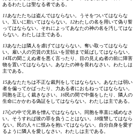
あるわたしは聖なる者である。
11
あなたたちは盗んではならない。うそをついてはならな
い。互いに欺いてはならない。
12
わたしの名を用いて偽り誓
ってはならない。それによってあなたの神の名を汚してはな
らない。わたしは主である。
13
あなたは隣人を虐げてはならない。奪い取ってはならな
い。雇い人の労賃の支払いを翌朝まで延ばしてはならない。
14
耳の聞こえぬ者を悪く言ったり、目の見えぬ者の前に障害
物を置いてはならない。あなたの神を畏れなさい。わたしは
主である。
15
あなたたちは不正な裁判をしてはならない。あなたは弱い
者を偏ってかばったり、力ある者におもねってはならない。
同胞を正しく裁きなさい。
16
民の間で中傷をしたり、隣人の
生命にかかわる偽証をしてはならない。わたしは主である。
17
心の中で兄弟を憎んではならない。同胞を率直に戒めなさ
い。そうすれば彼の罪を負うことはない。
18
復讐してはなら
ない。民の人々に恨みを抱いてはならない。自分自身を愛す
るように隣人を愛しなさい。わたしは主である。