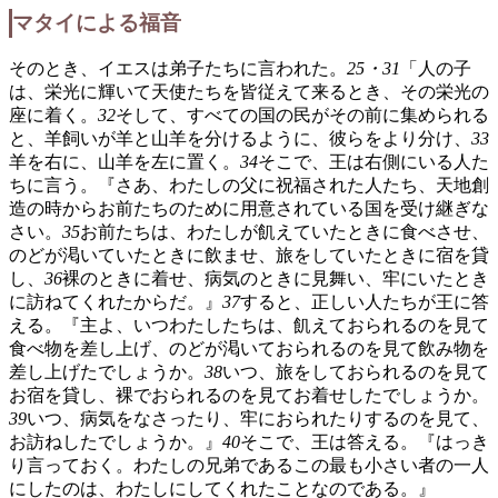
マタイによる福音
そのとき、イエスは弟子たちに言われた。
25・31
「人の子
は、栄光に輝いて天使たちを皆従えて来るとき、その栄光の
座に着く。
32
そして、すべての国の民がその前に集められる
と、羊飼いが羊と山羊を分けるように、彼らをより分け、
33
羊を右に、山羊を左に置く。
34
そこで、王は右側にいる人た
ちに言う。『さあ、わたしの父に祝福された人たち、天地創
造の時からお前たちのために用意されている国を受け継ぎな
さい。
35
お前たちは、わたしが飢えていたときに食べさせ、
のどが渇いていたときに飲ませ、旅をしていたときに宿を貸
し、
36
裸のときに着せ、病気のときに見舞い、牢にいたとき
に訪ねてくれたからだ。』
37
すると、正しい人たちが王に答
える。『主よ、いつわたしたちは、飢えておられるのを見て
食べ物を差し上げ、のどが渇いておられるのを見て飲み物を
差し上げたでしょうか。
38
いつ、旅をしておられるのを見て
お宿を貸し、裸でおられるのを見てお着せしたでしょうか。
39
いつ、病気をなさったり、牢におられたりするのを見て、
お訪ねしたでしょうか。』
40
そこで、王は答える。『はっき
り言っておく。わたしの兄弟であるこの最も小さい者の一人
にしたのは、わたしにしてくれたことなのである。』