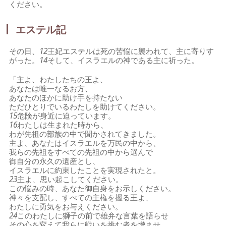
ください。
エステル記
その日、
12
王妃エステルは死の苦悩に襲われて、主に寄りす
がった。
14
そして、イスラエルの神である主に祈った。
「主よ、わたしたちの王よ、
あなたは唯一なるお方、
あなたのほかに助け手を持たない
ただひとりでいるわたしを助けてください。
15
危険が身近に迫っています。
16
わたしは生まれた時から、
わが先祖の部族の中で聞かされてきました。
主よ、あなたはイスラエルを万民の中から、
我らの先祖をすべての先祖の中から選んで
御自分の永久の遺産とし、
イスラエルに約束したことを実現されたと。
23
主よ、思い起こしてください。
この悩みの時、あなた御自身をお示しください。
神々を支配し、すべての主権を握る王よ、
わたしに勇気をお与えください。
24
このわたしに獅子の前で雄弁な言葉を語らせ
その心を変えて我らに戦いを挑む者を憎ませ、