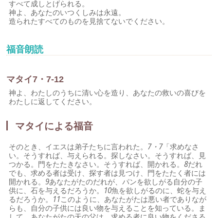
すべて成しとげられる。
神よ、あなたのいつくしみは永遠。
造られたすべてのものを見捨てないでください。
福音朗読
マタイ7・7-12
神よ、わたしのうちに清い心を造り、あなたの救いの喜びを
わたしに返してください。
マタイによる福音
そのとき、イエスは弟子たちに言われた。
7・7
「求めなさ
い。そうすれば、与えられる。探しなさい。そうすれば、見
つかる。門をたたきなさい。そうすれば、開かれる。
8
だれ
でも、求める者は受け、探す者は見つけ、門をたたく者には
開かれる。
9
あなたがたのだれが、パンを欲しがる自分の子
供に、石を与えるだろうか。
10
魚を欲しがるのに、蛇を与え
るだろうか。
11
このように、あなたがたは悪い者でありなが
らも、自分の子供には良い物を与えることを知っている。ま
して、あなたがたの天の父は、求める者に良い物をくださる