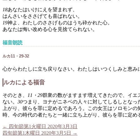
18
あなたはいけにえを望まれず、
はんさいをささげても喜ばれない。
19
神よ、わたしのささげものはうち砕かれた心。
あなたは悔い改める心を見捨てられない。
福音朗読
ルカ11・29-32
心からわたしに立ち戻りなさい。わたしはいつくしみと恵み
ルカによる福音
そのとき、
11・29
群衆の数がますます増えてきたので、イエ
ない。
30
つまり、ヨナがニネベの人々に対してしるしとなっ
上がり、彼らを罪に定めるであろう。この女王はソロモンの
時、今の時代の者たちと一緒に立ち上がり、彼らを罪に定め
←
四旬節第1火曜日 2020年3月3日
四旬節第1木曜日 2020年3月5日
→