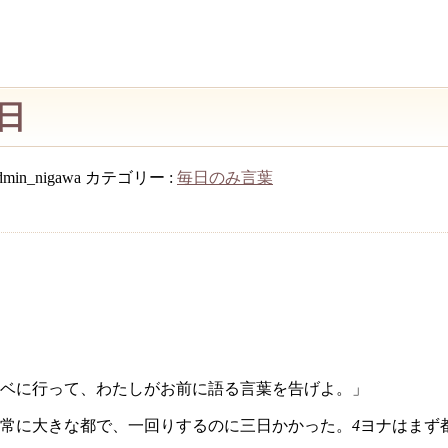
4日
dmin_nigawa
カテゴリー :
毎日のみ言葉
ベに行って、わたしがお前に語る言葉を告げよ。」
非常に大きな都で、一回りするのに三日かかった。
4
ヨナはまず