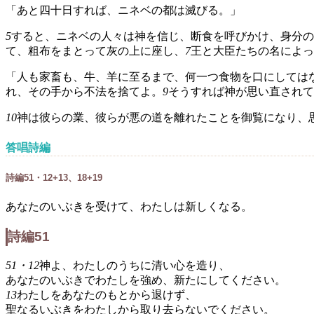
「あと四十日すれば、ニネベの都は滅びる。」
5
すると、ニネベの人々は神を信じ、断食を呼びかけ、身分の
て、粗布をまとって灰の上に座し、
7
王と大臣たちの名によっ
「人も家畜も、牛、羊に至るまで、何一つ食物を口にしては
れ、その手から不法を捨てよ。
9
そうすれば神が思い直されて
10
神は彼らの業、彼らが悪の道を離れたことを御覧になり、
答唱詩編
詩編51・12+13、18+19
あなたのいぶきを受けて、わたしは新しくなる。
詩編51
51・12
神よ、わたしのうちに清い心を造り、
あなたのいぶきでわたしを強め、新たにしてください。
13
わたしをあなたのもとから退けず、
聖なるいぶきをわたしから取り去らないでください。