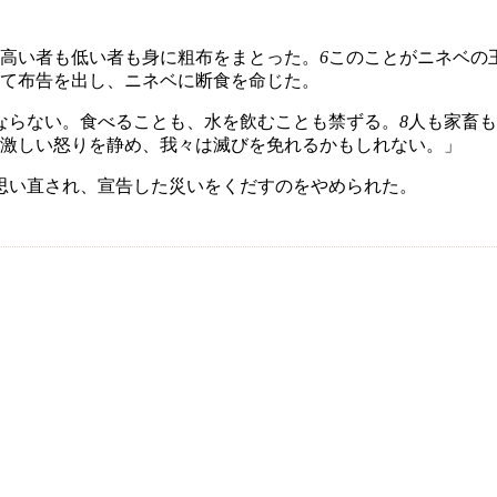
高い者も低い者も身に粗布をまとった。
6
このことがニネベの
て布告を出し、ニネベに断食を命じた。
ならない。食べることも、水を飲むことも禁ずる。
8
人も家畜も
激しい怒りを静め、我々は滅びを免れるかもしれない。」
思い直され、宣告した災いをくだすのをやめられた。