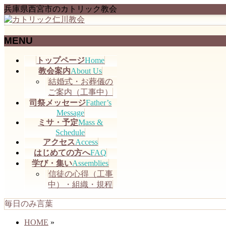
兵庫県西宮市のカトリック教会
MENU
メ
トップページ
Home
ニ
教会案内
About Us
ュ
結婚式・お葬儀の
ー
ご案内（工事中）
を
司祭メッセージ
Father’s
飛
Message
ミサ・予定
Mass &
ば
Schedule
す
アクセス
Access
はじめての方へ
FAQ
学び・集い
Assemblies
信徒の心得（工事
中）・組織・規程
毎日のみ言葉
HOME
»