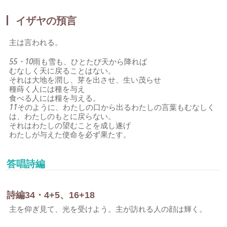
イザヤの預言
主は言われる。
55・10
雨も雪も、ひとたび天から降れば
むなしく天に戻ることはない。
それは大地を潤し、芽を出させ、生い茂らせ
種蒔く人には種を与え
食べる人には糧を与える。
11
そのように、わたしの口から出るわたしの言葉もむなしく
は、わたしのもとに戻らない。
それはわたしの望むことを成し遂げ
わたしが与えた使命を必ず果たす。
答唱詩編
詩編34・4+5、16+18
主を仰ぎ見て、光を受けよう。主が訪れる人の顔は輝く。