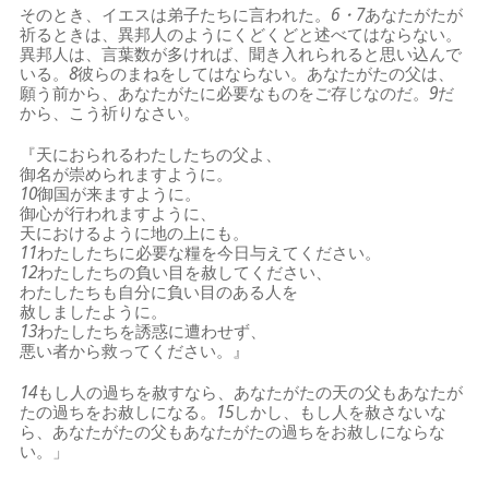
そのとき、イエスは弟子たちに言われた。
6・7
あなたがたが
祈るときは、異邦人のようにくどくどと述べてはならない。
異邦人は、言葉数が多ければ、聞き入れられると思い込んで
いる。
8
彼らのまねをしてはならない。あなたがたの父は、
願う前から、あなたがたに必要なものをご存じなのだ。
9
だ
から、こう祈りなさい。
『天におられるわたしたちの父よ、
御名が崇められますように。
10
御国が来ますように。
御心が行われますように、
天におけるように地の上にも。
11
わたしたちに必要な糧を今日与えてください。
12
わたしたちの負い目を赦してください、
わたしたちも自分に負い目のある人を
赦しましたように。
13
わたしたちを誘惑に遭わせず、
悪い者から救ってください。』
14
もし人の過ちを赦すなら、あなたがたの天の父もあなたが
たの過ちをお赦しになる。
15
しかし、もし人を赦さないな
ら、あなたがたの父もあなたがたの過ちをお赦しにならな
い。」