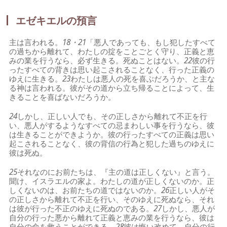
エゼキエルの預言
主は言われる。
18・21
「悪人であっても、もし犯したすべて
の過ちから離れて、わたしの掟をことごとく守り、正義と恵
みの業を行うなら、必ず生きる。死ぬことはない。
22
彼の行
ったすべての背きは思い起こされることなく、行った正義の
ゆえに生きる。
23
わたしは悪人の死を喜ぶだろうか、と主な
る神は言われる。彼がその道から立ち帰ることによって、生
きることを喜ばないだろうか。
24
しかし、正しい人でも、その正しさから離れて不正を行
い、悪人がするようなすべての忌まわしい事を行うなら、彼
は生きることができようか。彼の行ったすべての正義は思い
起こされることなく、彼の背信の行為と犯した過ちのゆえに
彼は死ぬ。
25
それなのにお前たちは、『主の道は正しくない』と言う。
聞け、イスラエルの家よ。わたしの道が正しくないのか。正
しくないのは、お前たちの道ではないのか。
26
正しい人がそ
の正しさから離れて不正を行い、そのゆえに死ぬなら、それ
は彼が行った不正のゆえに死ぬのである。
27
しかし、悪人が
自分の行った悪から離れて正義と恵みの業を行うなら、彼は
自分の命を救うことができる。
28
彼は悔い改めて、自分の行