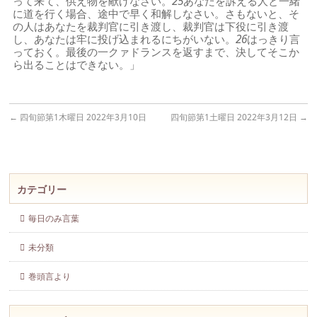
って来て、供え物を献げなさい。
25
あなたを訴える人と一緒
に道を行く場合、途中で早く和解しなさい。さもないと、そ
の人はあなたを裁判官に引き渡し、裁判官は下役に引き渡
し、あなたは牢に投げ込まれるにちがいない。
26
はっきり言
っておく。最後の一クァドランスを返すまで、決してそこか
ら出ることはできない。」
←
四旬節第1木曜日 2022年3月10日
四旬節第1土曜日 2022年3月12日
→
カテゴリー
毎日のみ言葉
未分類
巻頭言より