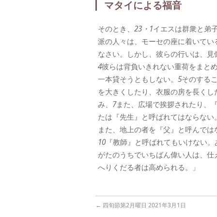
マタイによる福音
そのとき、
23・1
イエスは群衆と弟
派の人々は、モーセの座に着いてい
なさい。しかし、彼らの行いは、見
4
彼らは背負いきれない重荷をまと
一本貸そうともしない。
5
そのする
を大きくしたり、衣服の房を長くし
み、
7
また、広場で挨拶されたり、
たは『先生』と呼ばれてはならない
また、地上の者を『父』と呼んでは
10
『教師』と呼ばれてもいけない。
がたのうちでいちばん偉い人は、仕
へりくだる者は高められる。」
←
四旬節第2月曜日 2021年3月1日