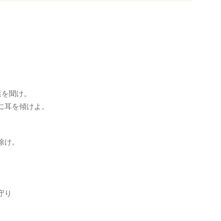
葉を聞け。
に耳を傾けよ。
。
除け。
守り