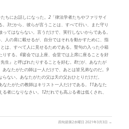
子たちにお話しになった。
2
「律法学者たちやファリサイ
る。
3
だから、彼らが言うことは、すべて行い、また守り
倣ってはならない。言うだけで、実行しないからである。
め、人の肩に載せるが、自分ではそれを動かすために、指
ことは、すべて人に見せるためである。聖句の入った小箱
たりする。
6
宴会では上座、会堂では上席に座ることを好
『先生』と呼ばれたりすることを好む。
8
だが、あなたが
。あなたがたの師は一人だけで、あとは皆兄弟なのだ。
9
ならない。あなたがたの父は天の父おひとりだけだ。
あなたがたの教師はキリスト一人だけである。
11
あなた
える者になりなさい。
12
だれでも高ぶる者は低くされ、
四旬節第2水曜日 2021年3月3日
→