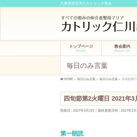
兵庫県西宮市のカトリック教会
トップページ
教会案内
Home
About Us
毎日のみ言葉
HOME
»
毎日のみ言葉
»
毎日のみ言葉
»
四旬節第2火
四旬節第2火曜日 2021年3
投稿日 : 2021年3月2日
最終更新日時 : 2021年2月
第一朗読