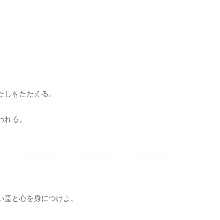
たしをたたえる。
。
われる。
い霊と心を身につけよ。