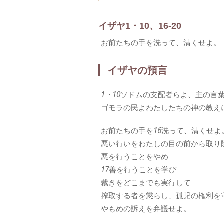
イザヤ1・10、16-20
お前たちの手を洗って、清くせよ。
イザヤの預言
1・10
ソドムの支配者らよ、主の言
ゴモラの民よわたしたちの神の教え
お前たちの手を
16
洗って、清くせよ
悪い行いをわたしの目の前から取り
悪を行うことをやめ
17
善を行うことを学び
裁きをどこまでも実行して
搾取する者を懲らし、孤児の権利を
やもめの訴えを弁護せよ。