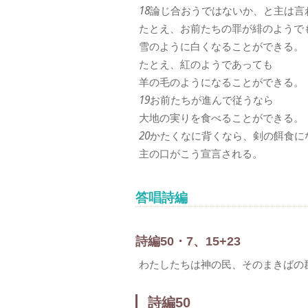
18
論じ合おうではないか、と主は言
たとえ、お前たちの罪が緋のようで
雪のように白くなることができる。
たとえ、紅のようであっても
羊の毛のようになることができる。
19
お前たちが進んで従うなら
大地の実りを食べることができる。
20
かたくなに背くなら、剣の餌食に
主の口がこう宣言される。
答唱詩編
詩編50・7、15+23
わたしたちは神の民、そのまきばの
詩編50