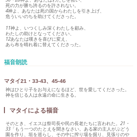
死の力が勝ち誇るのを許されない。
4
神よ、あなたは死の国からわたしを引き上げ、
危ういいのちを助けてくださった。
11
神よ、いつくしみ深くわたしを顧み、
わたしの助けとなってください、
12
あなたは嘆きを喜びに変え、
あら布を晴れ着に替えてくださった。
福音朗読
マタイ21・33-43、45-46
神はひとり子をお与えになるほど、世を愛してくださった。
神を信じる人は永遠の命に生きる。
マタイによる福音
そのとき、イエスは祭司長や民の長老たちに言われた。
21・
33
「もう一つのたとえを聞きなさい。ある家の主人がぶどう
園を作り、垣を巡らし、その中に搾り場を掘り、見張りのや