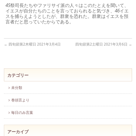
45
祭司長たちやファリサイ派の人々はこのたとえを聞いて、
イエスが自分たちのことを言っておられると気づき、
46
イエ
スを捕らえようとしたが、群衆を恐れた。群衆はイエスを預
言者だと思っていたからである。
←
四旬節第2木曜日 2021年3月4日
四旬節第2土曜日 2021年3月6日
→
カテゴリー
未分類
巻頭言より
毎日のみ言葉
アーカイブ