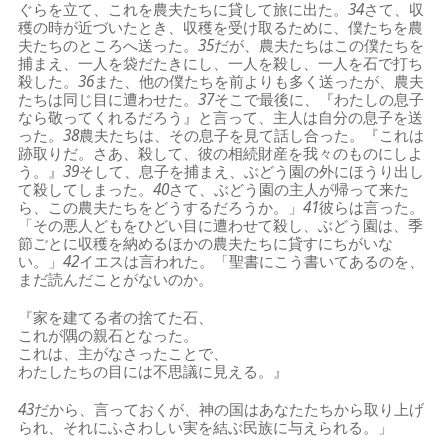
ぐらを立て、これを農夫たちに貸して旅に出た。
34
さて、収
穫の時が近づいたとき、収穫を受け取るために、僕たちを農
夫たちのところへ送った。
35
だが、農夫たちはこの僕たちを
捕まえ、一人を袋だたきにし、一人を殺し、一人を石で打ち
殺した。
36
また、他の僕たちを前よりも多く送ったが、農夫
たちは同じ目に遭わせた。
37
そこで最後に、『わたしの息子
なら敬ってくれるだろう』と言って、主人は自分の息子を送
った。
38
農夫たちは、その息子を見て話し合った。『これは
跡取りだ。さあ、殺して、彼の相続財産を我々のものにしよ
う。』
39
そして、息子を捕まえ、ぶどう園の外にほうり出し
て殺してしまった。
40
さて、ぶどう園の主人が帰って来た
ら、この農夫たちをどうするだろうか。」
41
彼らは言った。
「その悪人どもをひどい目に遭わせて殺し、ぶどう園は、季
節ごとに収穫を納めるほかの農夫たちに貸すにちがいな
い。」
42
イエスは言われた。「聖書にこう書いてあるのを、
まだ読んだことがないのか。
『家を建てる者の捨てた石、
これが隅の親石となった。
これは、主がなさったことで、
わたしたちの目には不思議に見える。』
43
だから、言っておくが、神の国はあなたたちから取り上げ
られ、それにふさわしい実を結ぶ民族に与えられる。」