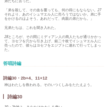
弟たちに言った。
「弟を殺して、その血を覆っても、何の得にもならない。
27
それより、あのイシュマエル人に売ろうではないか。弟に手
をかけるのはよそう。あれだって、肉親の弟だから。」
兄弟たちは、これを聞き入れた。
28
ところが、その間にミディアン人の商人たちが通りかかっ
て、ヨセフを穴から引き上げ、銀二十枚でイシュマエル人に
売ったので、彼らはヨセフをエジプトに連れて行ってしまっ
た。
答唱詩編
詩編30・2b+4、11+12
神はわたしを救われる。そのいつくしみをたたえよう。
詩編30
30・2b
神よ、あなたはわたしを救い、