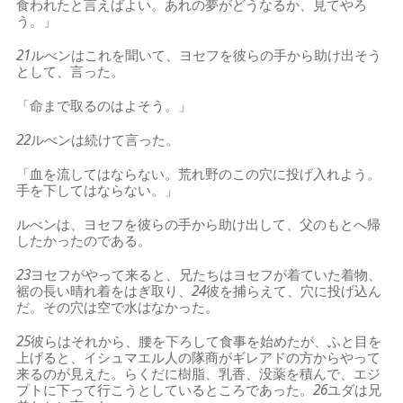
食われたと言えばよい。あれの夢がどうなるか、見てやろ
う。」
21
ルべンはこれを聞いて、ヨセフを彼らの手から助け出そう
として、言った。
「命まで取るのはよそう。」
22
ルべンは続けて言った。
「血を流してはならない。荒れ野のこの穴に投げ入れよう。
手を下してはならない。」
ルべンは、ヨセフを彼らの手から助け出して、父のもとへ帰
したかったのである。
23
ヨセフがやって来ると、兄たちはヨセフが着ていた着物、
裾の長い晴れ着をはぎ取り、
24
彼を捕らえて、穴に投げ込ん
だ。その穴は空で水はなかった。
25
彼らはそれから、腰を下ろして食事を始めたが、ふと目を
上げると、イシュマエル人の隊商がギレアドの方からやって
来るのが見えた。らくだに樹脂、乳香、没薬を積んで、エジ
プトに下って行こうとしているところであった。
26
ユダは兄