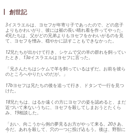
創世記
3
イスラエルは、ヨセフが年寄り子であったので、どの息子
よりもかわいがり、彼には裾の長い晴れ着を作ってやった。
4
兄たちは、父がどの兄弟よりもヨセフをかわいがるのを見
て、ヨセフを憎み、穏やかに話すこともできなかった。
12
兄たちが出かけて行き、シケムで父の羊の群れを飼ってい
たとき、
13a
イスラエルはヨセフに言った。
「兄さんたちはシケムで羊を飼っているはずだ。お前を彼ら
のところへやりたいのだが。」
17b
ヨセフは兄たちの後を追って行き、ドタンで一行を見つ
けた。
18
兄たちは、はるか遠くの方にヨセフの姿を認めると、まだ
近づいて来ないうちに、ヨセフを殺してしまおうとたくら
み、
19
相談した。
「おい、向こうから例の夢見るお方がやって来る。
20
さあ、
今だ。あれを殺して、穴の一つに投げ込もう。後は、野獣に