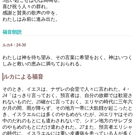
5
思い起こせば心は高鳴る。
喜び祝う人々の群れ。
感謝と賛美の歌声の中を、
わたしはみ前に進み出た。
福音朗読
ルカ4・24-30
わたしは神を待ち望み、その言葉に希望をおく。神はいつく
しみと救いの恵みに満ちておられる。
ルカによる福音
そのとき、イエスは、ナザレの会堂で人々に言われた。
4・
24
「はっきり言っておく。預言者は、自分の故郷では歓迎さ
れないものだ。
25
確かに言っておく。エリヤの時代に三年六
か月の間、雨が降らず、その地方一帯に大飢饉が起こったと
き、イスラエルには多くのやもめがいたが、
26
エリヤはその
中のだれのもとにも遣わされないで、シドン地方のサレプタ
のやもめのもとにだけ遣わされた。
27
また、預言者エリシャ
の時代に、イスラエルには重い皮膚病を患っている人が多く