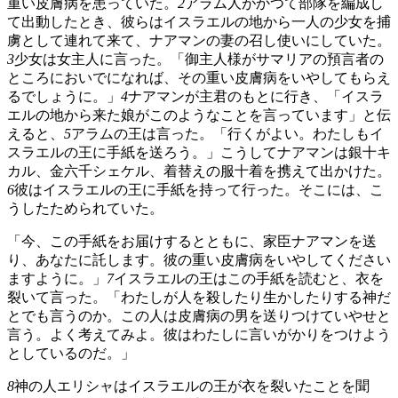
重い皮膚病を患っていた。
2
アラム人がかつて部隊を編成し
て出動したとき、彼らはイスラエルの地から一人の少女を捕
虜として連れて来て、ナアマンの妻の召し使いにしていた。
3
少女は女主人に言った。「御主人様がサマリアの預言者の
ところにおいでになれば、その重い皮膚病をいやしてもらえ
るでしょうに。」
4
ナアマンが主君のもとに行き、「イスラ
エルの地から来た娘がこのようなことを言っています」と伝
えると、
5
アラムの王は言った。「行くがよい。わたしもイ
スラエルの王に手紙を送ろう。」こうしてナアマンは銀十キ
カル、金六千シェケル、着替えの服十着を携えて出かけた。
6
彼はイスラエルの王に手紙を持って行った。そこには、こ
うしたためられていた。
「今、この手紙をお届けするとともに、家臣ナアマンを送
り、あなたに託します。彼の重い皮膚病をいやしてください
ますように。」
7
イスラエルの王はこの手紙を読むと、衣を
裂いて言った。「わたしが人を殺したり生かしたりする神だ
とでも言うのか。この人は皮膚病の男を送りつけていやせと
言う。よく考えてみよ。彼はわたしに言いがかりをつけよう
としているのだ。」
8
神の人エリシャはイスラエルの王が衣を裂いたことを聞