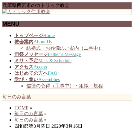
兵庫県西宮市のカトリック教会
MENU
メ
トップページ
Home
ニ
教会案内
About Us
ュ
結婚式・お葬儀のご案内（工事中）
ー
司祭メッセージ
Father’s Message
を
ミサ・予定
Mass & Schedule
飛
アクセス
Access
ば
はじめての方へ
FAQ
す
学び・集い
Assemblies
信徒の心得（工事中）・組織・規程
毎日のみ言葉
HOME
»
毎日のみ言葉
»
毎日のみ言葉
»
四旬節第3月曜日 2020年3月16日