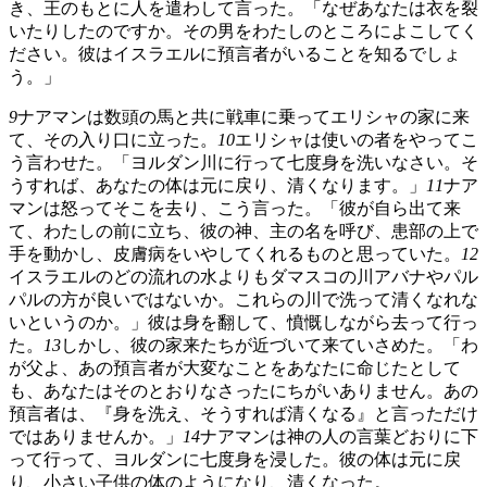
き、王のもとに人を遣わして言った。「なぜあなたは衣を裂
いたりしたのですか。その男をわたしのところによこしてく
ださい。彼はイスラエルに預言者がいることを知るでしょ
う。」
9
ナアマンは数頭の馬と共に戦車に乗ってエリシャの家に来
て、その入り口に立った。
10
エリシャは使いの者をやってこ
う言わせた。「ヨルダン川に行って七度身を洗いなさい。そ
うすれば、あなたの体は元に戻り、清くなります。」
11
ナア
マンは怒ってそこを去り、こう言った。「彼が自ら出て来
て、わたしの前に立ち、彼の神、主の名を呼び、患部の上で
手を動かし、皮膚病をいやしてくれるものと思っていた。
12
イスラエルのどの流れの水よりもダマスコの川アバナやパル
パルの方が良いではないか。これらの川で洗って清くなれな
いというのか。」彼は身を翻して、憤慨しながら去って行っ
た。
13
しかし、彼の家来たちが近づいて来ていさめた。「わ
が父よ、あの預言者が大変なことをあなたに命じたとして
も、あなたはそのとおりなさったにちがいありません。あの
預言者は、『身を洗え、そうすれば清くなる』と言っただけ
ではありませんか。」
14
ナアマンは神の人の言葉どおりに下
って行って、ヨルダンに七度身を浸した。彼の体は元に戻
り、小さい子供の体のようになり、清くなった。