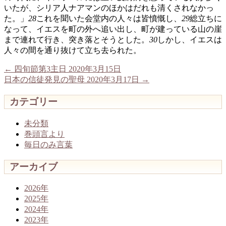
いたが、シリア人ナアマンのほかはだれも清くされなかっ
た。」
28
これを聞いた会堂内の人々は皆憤慨し、
29
総立ちに
なって、イエスを町の外へ追い出し、町が建っている山の崖
まで連れて行き、突き落とそうとした。
30
しかし、イエスは
人々の間を通り抜けて立ち去られた。
←
四旬節第3主日 2020年3月15日
日本の信徒発見の聖母 2020年3月17日
→
カテゴリー
未分類
巻頭言より
毎日のみ言葉
アーカイブ
2026年
2025年
2024年
2023年