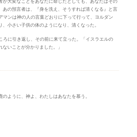
者が大変なことをあなたに命じたとしても、あなたはその
。あの預言者は、『身を洗え、そうすれば清くなる』と言
アマンは神の人の言葉どおりに下って行って、ヨルダン
り、小さい子供の体のようになり、清くなった。
ころに引き返し、その前に来て立った。「イスラエルの
れないことが分かりました。」
鹿のように、神よ、わたしはあなたを慕う。