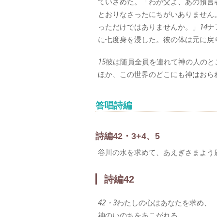
ていさめた。「わが父よ、あの預言
とおりなさったにちがいありません
っただけではありませんか。」
14
ナ
に七度身を浸した。彼の体は元に戻
15
彼は随員全員を連れて神の人のと
ほか、この世界のどこにも神はおら
答唱詩編
詩編42・3+4、5
谷川の水を求めて、あえぎさまよう
詩編42
42・3
わたしの心はあなたを求め、
神のいのちをあこがれる。