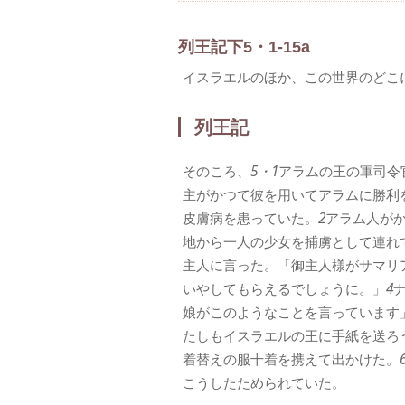
列王記下5・1-15a
イスラエルのほか、この世界のどこ
列王記
そのころ、
5・1
アラムの王の軍司令
主がかつて彼を用いてアラムに勝利
皮膚病を患っていた。
2
アラム人が
地から一人の少女を捕虜として連れ
主人に言った。「御主人様がサマリ
いやしてもらえるでしょうに。」
4
娘がこのようなことを言っています
たしもイスラエルの王に手紙を送ろ
着替えの服十着を携えて出かけた。
こうしたためられていた。