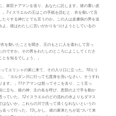
に、家臣ナアマンを送り、あなたに託します。彼の重い皮
。」
7
イスラエルの王はこの手紙を読むと、衣を裂いて言
したりする神だとでも言うのか。この人は皮膚病の男を送
みよ。彼はわたしに言いがかりをつけようとしているの
が衣を裂いたことを聞き、王のもとに人を遣わして言っ
たのですか。その男をわたしのところによこしてくださ
ことを知るでしょう。」
乗ってエリシャの家に来て、その入り口に立った。
10
エリ
た。「ヨルダン川に行って七度身を洗いなさい。そうすれ
ります。」
11
ナアマンは怒ってそこを去り、こう言っ
前に立ち、彼の神、主の名を呼び、患部の上で手を動か
思っていた。
12
イスラエルのどの流れの水よりもダマス
ではないか。これらの川で洗って清くなれないというの
ら去って行った。
13
しかし、彼の家来たちが近づいて来