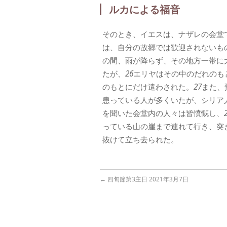
ルカによる福音
そのとき、イエスは、ナザレの会堂
は、自分の故郷では歓迎されないも
の間、雨が降らず、その地方一帯に
たが、
26
エリヤはその中のだれのも
のもとにだけ遣わされた。
27
また、
患っている人が多くいたが、シリア
を聞いた会堂内の人々は皆憤慨し、
っている山の崖まで連れて行き、突
抜けて立ち去られた。
←
四旬節第3主日 2021年3月7日