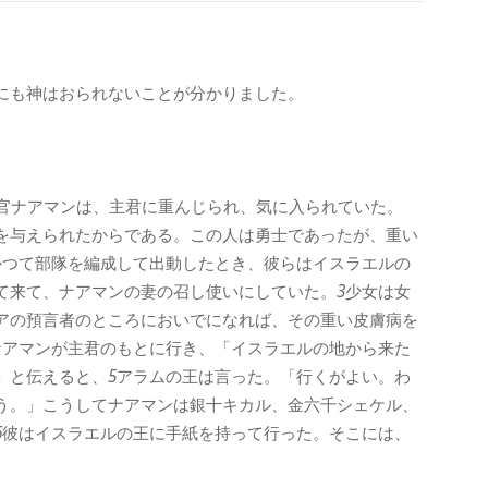
にも神はおられないことが分かりました。
官ナアマンは、主君に重んじられ、気に入られていた。
を与えられたからである。この人は勇士であったが、重い
かつて部隊を編成して出動したとき、彼らはイスラエルの
て来て、ナアマンの妻の召し使いにしていた。
3
少女は女
アの預言者のところにおいでになれば、その重い皮膚病を
ナアマンが主君のもとに行き、「イスラエルの地から来た
」と伝えると、
5
アラムの王は言った。「行くがよい。わ
う。」こうしてナアマンは銀十キカル、金六千シェケル、
6
彼はイスラエルの王に手紙を持って行った。そこには、