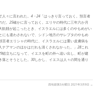
で人々に言われた。
4・24
「はっきり言っておく。預言者
のだ。
25
確かに言っておく。エリヤの時代に三年六か月
大飢饉が起こったとき、イスラエルには多くのやもめがい
とにも遣わされないで、シドン地方のサレプタのやもめ
預言者エリシャの時代に、イスラエルには重い皮膚病を
人ナアマンのほかはだれも清くされなかった。」
28
これ
29
総立ちになって、イエスを町の外へ追い出し、町が建
き落とそうとした。
30
しかし、イエスは人々の間を通り
四旬節第3火曜日 2021年3月9日
→