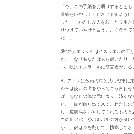
「今、この手紙をお届けするととも
膚病をいやしてくださいますように
った。「わたしが人を殺したり生か
りつけていやせと言う。よく考えて
だ。」
8
神の人エリシャはイスラエルの王
た。「なぜあなたは衣を裂いたりし
い。彼はイスラエルに預言者がいる
9
ナアマンは数頭の馬と共に戦車に
シャは使いの者をやってこう言わせ
ば、あなたの体は元に戻り、清くな
た。「彼が自ら出て来て、わたしの
し、皮膚病をいやしてくれるものと
コの川アバナやパルパルの方が良い
か。」彼は身を翻して、憤慨しなが