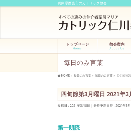
兵庫県西宮市のカトリック教会
トップページ
教会案内
Home
About Us
毎日のみ言葉
HOME
»
毎日のみ言葉
»
毎日のみ言葉
»
四旬節第3
四旬節第3月曜日 2021年
投稿日 : 2021年3月8日
最終更新日時 : 2021年3月
第一朗読