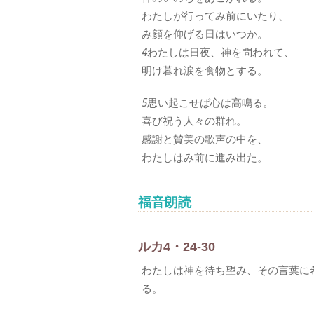
わたしが行ってみ前にいたり、
み顔を仰げる日はいつか。
4
わたしは日夜、神を問われて、
明け暮れ涙を食物とする。
5
思い起こせば心は高鳴る。
喜び祝う人々の群れ。
感謝と賛美の歌声の中を、
わたしはみ前に進み出た。
福音朗読
ルカ4・24-30
わたしは神を待ち望み、その言葉に
る。