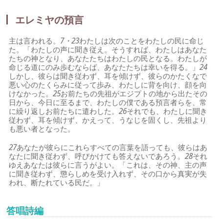
エレミヤの預言
主は言われる。
7・23
わたしは次のことをわたしの民に命じ
た。「わたしの声に聞き従え。そうすれば、わたしはあなた
たちの神となり、あなたたちはわたしの民となる。わたしが
命じる道にのみ歩むならば、あなたたちは幸いを得る。」
24
しかし、彼らは聞き従わず、耳を傾けず、彼らのかたくなで
悪い心のたくらみに従って歩み、わたしに背を向け、顔を向
けなかった。
25
お前たちの先祖がエジプトの地から出たその
日から、今日に至るまで、わたしの僕である預言者らを、常
に繰り返しお前たちに遣わした。
26
それでも、わたしに聞き
従わず、耳を傾けず、かえって、うなじを固くし、先祖より
も悪い者となった。
27
あなたが彼らにこれらすべての言葉を語っても、彼らはあ
なたに聞き従わず、呼びかけても答えないであろう。
28
それ
ゆえあなたは彼らに言うがよい。「これは、その神、主の声
に聞き従わず、懲らしめを受け入れず、その口から真実が失
われ、断たれている民だ。」
答唱詩編