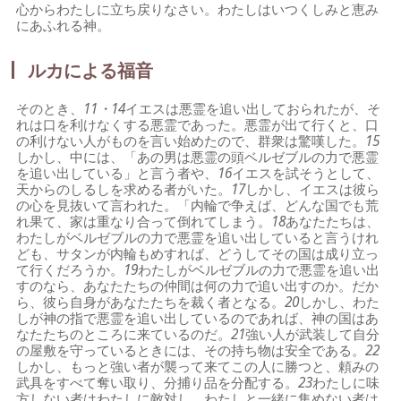
心からわたしに立ち戻りなさい。わたしはいつくしみと恵み
にあふれる神。
ルカによる福音
そのとき、
11・14
イエスは悪霊を追い出しておられたが、そ
れは口を利けなくする悪霊であった。悪霊が出て行くと、口
の利けない人がものを言い始めたので、群衆は驚嘆した。
15
しかし、中には、「あの男は悪霊の頭ベルゼブルの力で悪霊
を追い出している」と言う者や、
16
イエスを試そうとして、
天からのしるしを求める者がいた。
17
しかし、イエスは彼ら
の心を見抜いて言われた。「内輪で争えば、どんな国でも荒
れ果て、家は重なり合って倒れてしまう。
18
あなたたちは、
わたしがベルゼブルの力で悪霊を追い出していると言うけれ
ども、サタンが内輪もめすれば、どうしてその国は成り立っ
て行くだろうか。
19
わたしがベルゼブルの力で悪霊を追い出
すのなら、あなたたちの仲間は何の力で追い出すのか。だか
ら、彼ら自身があなたたちを裁く者となる。
20
しかし、わた
しが神の指で悪霊を追い出しているのであれば、神の国はあ
なたたちのところに来ているのだ。
21
強い人が武装して自分
の屋敷を守っているときには、その持ち物は安全である。
22
しかし、もっと強い者が襲って来てこの人に勝つと、頼みの
武具をすべて奪い取り、分捕り品を分配する。
23
わたしに味
方しない者はわたしに敵対し、わたしと一緒に集めない者は