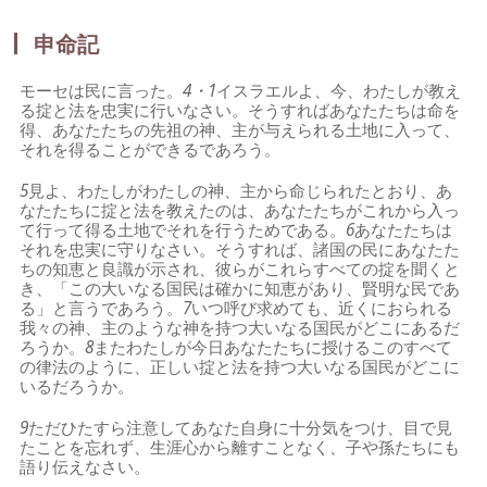
申命記
モーセは民に言った。
4・1
イスラエルよ、今、わたしが教え
る掟と法を忠実に行いなさい。そうすればあなたたちは命を
得、あなたたちの先祖の神、主が与えられる土地に入って、
それを得ることができるであろう。
5
見よ、わたしがわたしの神、主から命じられたとおり、あ
なたたちに掟と法を教えたのは、あなたたちがこれから入っ
て行って得る土地でそれを行うためである。
6
あなたたちは
それを忠実に守りなさい。そうすれば、諸国の民にあなたた
ちの知恵と良識が示され、彼らがこれらすべての掟を聞くと
き、「この大いなる国民は確かに知恵があり、賢明な民であ
る」と言うであろう。
7
いつ呼び求めても、近くにおられる
我々の神、主のような神を持つ大いなる国民がどこにあるだ
ろうか。
8
またわたしが今日あなたたちに授けるこのすべて
の律法のように、正しい掟と法を持つ大いなる国民がどこに
いるだろうか。
9
ただひたすら注意してあなた自身に十分気をつけ、目で見
たことを忘れず、生涯心から離すことなく、子や孫たちにも
語り伝えなさい。