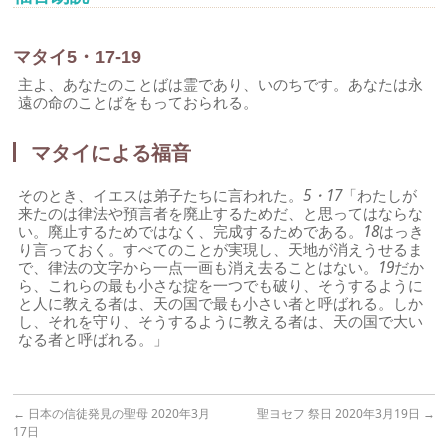
マタイ5・17-19
主よ、あなたのことばは霊であり、いのちです。あなたは永
遠の命のことばをもっておられる。
マタイによる福音
そのとき、イエスは弟子たちに言われた。
5・17
「わたしが
来たのは律法や預言者を廃止するためだ、と思ってはならな
い。廃止するためではなく、完成するためである。
18
はっき
り言っておく。すべてのことが実現し、天地が消えうせるま
で、律法の文字から一点一画も消え去ることはない。
19
だか
ら、これらの最も小さな掟を一つでも破り、そうするように
と人に教える者は、天の国で最も小さい者と呼ばれる。しか
し、それを守り、そうするように教える者は、天の国で大い
なる者と呼ばれる。」
←
日本の信徒発見の聖母 2020年3月
聖ヨセフ 祭日 2020年3月19日
→
17日