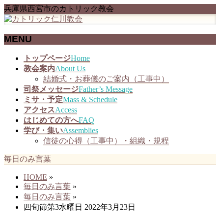
兵庫県西宮市のカトリック教会
MENU
メ
トップページ
Home
ニ
教会案内
About Us
ュ
結婚式・お葬儀のご案内（工事中）
ー
司祭メッセージ
Father’s Message
を
ミサ・予定
Mass & Schedule
飛
アクセス
Access
ば
はじめての方へ
FAQ
す
学び・集い
Assemblies
信徒の心得（工事中）・組織・規程
毎日のみ言葉
HOME
»
毎日のみ言葉
»
毎日のみ言葉
»
四旬節第3水曜日 2022年3月23日