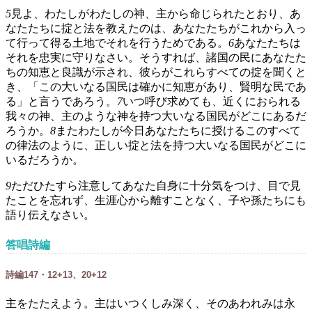
5
見よ、わたしがわたしの神、主から命じられたとおり、あ
なたたちに掟と法を教えたのは、あなたたちがこれから入っ
て行って得る土地でそれを行うためである。
6
あなたたちは
それを忠実に守りなさい。そうすれば、諸国の民にあなたた
ちの知恵と良識が示され、彼らがこれらすべての掟を聞くと
き、「この大いなる国民は確かに知恵があり、賢明な民であ
る」と言うであろう。
7
いつ呼び求めても、近くにおられる
我々の神、主のような神を持つ大いなる国民がどこにあるだ
ろうか。
8
またわたしが今日あなたたちに授けるこのすべて
の律法のように、正しい掟と法を持つ大いなる国民がどこに
いるだろうか。
9
ただひたすら注意してあなた自身に十分気をつけ、目で見
たことを忘れず、生涯心から離すことなく、子や孫たちにも
語り伝えなさい。
答唱詩編
詩編147・12+13、20+12
主をたたえよう。主はいつくしみ深く、そのあわれみは永