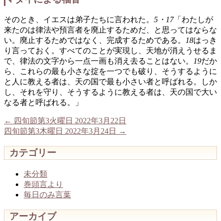
そのとき、イエスは弟子たちに言われた。
5・17
「わたしが
来たのは律法や預言者を廃止するためだ、と思ってはならな
い。廃止するためではなく、完成するためである。
18
はっき
り言っておく。すべてのことが実現し、天地が消えうせるま
で、律法の文字から一点一画も消え去ることはない。
19
だか
ら、これらの最も小さな掟を一つでも破り、そうするように
と人に教える者は、天の国で最も小さい者と呼ばれる。しか
し、それを守り、そうするように教える者は、天の国で大い
なる者と呼ばれる。」
←
四旬節第3火曜日 2022年3月22日
四旬節第3木曜日 2022年3月24日
→
カテゴリー
未分類
巻頭言より
毎日のみ言葉
アーカイブ