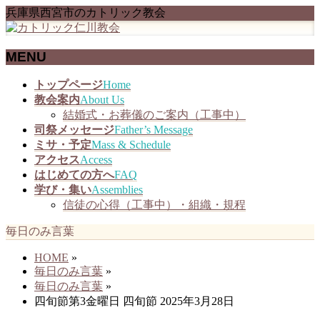
兵庫県西宮市のカトリック教会
MENU
メ
トップページ
Home
ニ
教会案内
About Us
ュ
結婚式・お葬儀のご案内（工事中）
ー
司祭メッセージ
Father’s Message
を
ミサ・予定
Mass & Schedule
飛
アクセス
Access
ば
はじめての方へ
FAQ
す
学び・集い
Assemblies
信徒の心得（工事中）・組織・規程
毎日のみ言葉
HOME
»
毎日のみ言葉
»
毎日のみ言葉
»
四旬節第3金曜日 四旬節 2025年3月28日