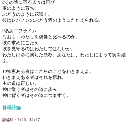
8
その陰に宿る人々は再び
麦のように育ち
ぶどうのように花咲く。
彼はレバノンのぶどう酒のようにたたえられる。
9
ああエフライム
なおも、わたしを偶像と比べるのか。
彼の求めにこたえ
彼を見守るのはわたしではないか。
わたしは命に満ちた糸杉。あなたは、わたしによって実を結
ぶ。
10
知恵ある者はこれらのことをわきまえよ。
わきまえある者はそれを悟れ。
主の道は正しい。
神に従う者はその道に歩み
神に背く者はその道につまずく。
答唱詩編
詩編81・9+10、14+17