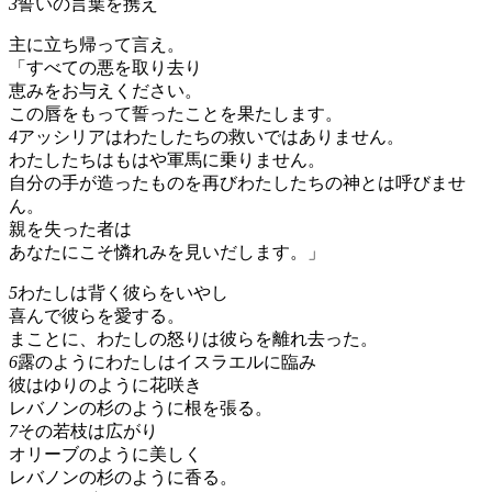
3
誓いの言葉を携え
主に立ち帰って言え。
「すべての悪を取り去り
恵みをお与えください。
この唇をもって誓ったことを果たします。
4
アッシリアはわたしたちの救いではありません。
わたしたちはもはや軍馬に乗りません。
自分の手が造ったものを再びわたしたちの神とは呼びませ
ん。
親を失った者は
あなたにこそ憐れみを見いだします。」
5
わたしは背く彼らをいやし
喜んで彼らを愛する。
まことに、わたしの怒りは彼らを離れ去った。
6
露のようにわたしはイスラエルに臨み
彼はゆりのように花咲き
レバノンの杉のように根を張る。
7
その若枝は広がり
オリーブのように美しく
レバノンの杉のように香る。