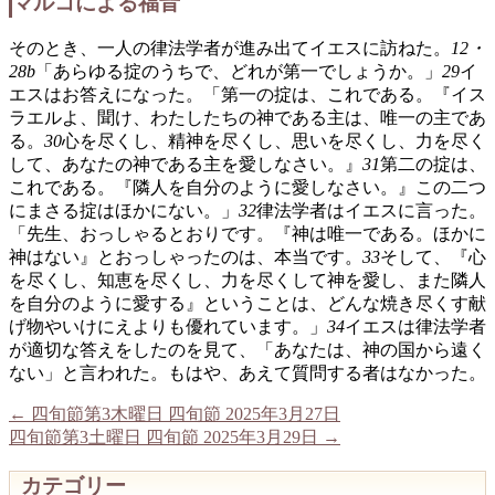
マルコによる福音
そのとき、一人の律法学者が進み出てイエスに訪ねた。
12・
28b
「あらゆる掟のうちで、どれが第一でしょうか。」
29
イ
エスはお答えになった。「第一の掟は、これである。『イス
ラエルよ、聞け、わたしたちの神である主は、唯一の主であ
る。
30
心を尽くし、精神を尽くし、思いを尽くし、力を尽く
して、あなたの神である主を愛しなさい。』
31
第二の掟は、
これである。『隣人を自分のように愛しなさい。』この二つ
にまさる掟はほかにない。」
32
律法学者はイエスに言った。
「先生、おっしゃるとおりです。『神は唯一である。ほかに
神はない』とおっしゃったのは、本当です。
33
そして、『心
を尽くし、知恵を尽くし、力を尽くして神を愛し、また隣人
を自分のように愛する』ということは、どんな焼き尽くす献
げ物やいけにえよりも優れています。」
34
イエスは律法学者
が適切な答えをしたのを見て、「あなたは、神の国から遠く
ない」と言われた。もはや、あえて質問する者はなかった。
←
四旬節第3木曜日 四旬節 2025年3月27日
四旬節第3土曜日 四旬節 2025年3月29日
→
カテゴリー