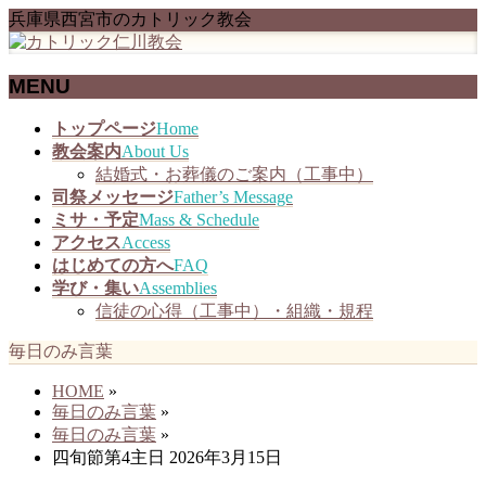
兵庫県西宮市のカトリック教会
MENU
メ
トップページ
Home
ニ
教会案内
About Us
ュ
結婚式・お葬儀のご案内（工事中）
ー
司祭メッセージ
Father’s Message
を
ミサ・予定
Mass & Schedule
飛
アクセス
Access
ば
はじめての方へ
FAQ
す
学び・集い
Assemblies
信徒の心得（工事中）・組織・規程
毎日のみ言葉
HOME
»
毎日のみ言葉
»
毎日のみ言葉
»
四旬節第4主日 2026年3月15日