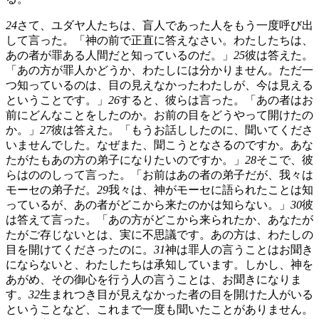
24
さて、ユダヤ人たちは、盲人であった人をもう一度呼び出
して言った。「神の前で正直に答えなさい。わたしたちは、
あの者が罪ある人間だと知っているのだ。」
25
彼は答えた。
「あの方が罪人かどうか、わたしには分かりません。ただ一
つ知っているのは、目の見えなかったわたしが、今は見える
ということです。」
26
すると、彼らは言った。「あの者はお
前にどんなことをしたのか。お前の目をどうやって開けたの
か。」
27
彼は答えた。「もうお話ししたのに、聞いてくださ
いませんでした。なぜまた、聞こうとなさるのですか。あな
たがたもあの方の弟子になりたいのですか。」
28
そこで、彼
らはののしって言った。「お前はあの者の弟子だが、我々は
モーセの弟子だ。
29
我々は、神がモーセに語られたことは知
っているが、あの者がどこから来たのかは知らない。」
30
彼
は答えて言った。「あの方がどこから来られたか、あなたが
たがご存じないとは、実に不思議です。あの方は、わたしの
目を開けてくださったのに。
31
神は罪人の言うことはお聞き
にならないと、わたしたちは承知しています。しかし、神を
あがめ、その御心を行う人の言うことは、お聞きになりま
す。
32
生まれつき目が見えなかった者の目を開けた人がいる
ということなど、これまで一度も聞いたことがありません。