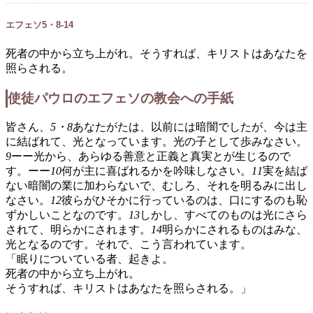
エフェソ5・8-14
死者の中から立ち上がれ。そうすれば、キリストはあなたを
照らされる。
使徒パウロのエフェソの教会への手紙
皆さん、
5・8
あなたがたは、以前には暗闇でしたが、今は主
に結ばれて、光となっています。光の子として歩みなさい。
9
ーー光から、あらゆる善意と正義と真実とが生じるので
す。ーー
10
何が主に喜ばれるかを吟味しなさい。
11
実を結ば
ない暗闇の業に加わらないで、むしろ、それを明るみに出し
なさい。
12
彼らがひそかに行っているのは、口にするのも恥
ずかしいことなのです。
13
しかし、すべてのものは光にさら
されて、明らかにされます。
14
明らかにされるものはみな、
光となるのです。それで、こう言われています。
「眠りについている者、起きよ。
死者の中から立ち上がれ。
そうすれば、キリストはあなたを照らされる。」