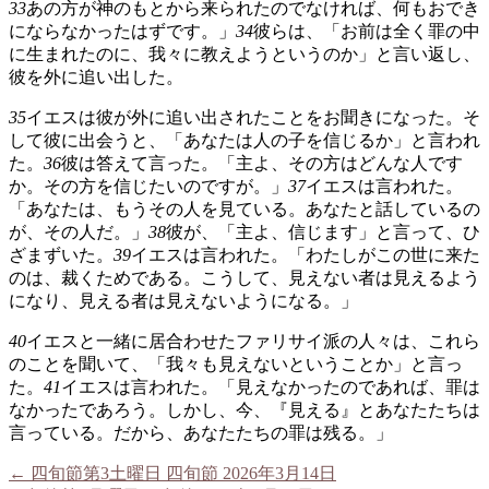
33
あの方が神のもとから来られたのでなければ、何もおでき
にならなかったはずです。」
34
彼らは、「お前は全く罪の中
に生まれたのに、我々に教えようというのか」と言い返し、
彼を外に追い出した。
35
イエスは彼が外に追い出されたことをお聞きになった。そ
して彼に出会うと、「あなたは人の子を信じるか」と言われ
た。
36
彼は答えて言った。「主よ、その方はどんな人です
か。その方を信じたいのですが。」
37
イエスは言われた。
「あなたは、もうその人を見ている。あなたと話しているの
が、その人だ。」
38
彼が、「主よ、信じます」と言って、ひ
ざまずいた。
39
イエスは言われた。「わたしがこの世に来た
のは、裁くためである。こうして、見えない者は見えるよう
になり、見える者は見えないようになる。」
40
イエスと一緒に居合わせたファリサイ派の人々は、これら
のことを聞いて、「我々も見えないということか」と言っ
た。
41
イエスは言われた。「見えなかったのであれば、罪は
なかったであろう。しかし、今、『見える』とあなたたちは
言っている。だから、あなたたちの罪は残る。」
←
四旬節第3土曜日 四旬節 2026年3月14日