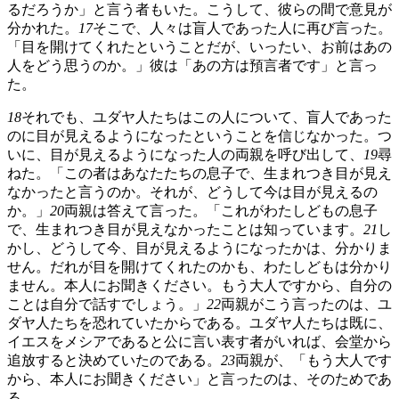
るだろうか」と言う者もいた。こうして、彼らの間で意見が
分かれた。
17
そこで、人々は盲人であった人に再び言った。
「目を開けてくれたということだが、いったい、お前はあの
人をどう思うのか。」彼は「あの方は預言者です」と言っ
た。
18
それでも、ユダヤ人たちはこの人について、盲人であった
のに目が見えるようになったということを信じなかった。つ
いに、目が見えるようになった人の両親を呼び出して、
19
尋
ねた。「この者はあなたたちの息子で、生まれつき目が見え
なかったと言うのか。それが、どうして今は目が見えるの
か。」
20
両親は答えて言った。「これがわたしどもの息子
で、生まれつき目が見えなかったことは知っています。
21
し
かし、どうして今、目が見えるようになったかは、分かりま
せん。だれが目を開けてくれたのかも、わたしどもは分かり
ません。本人にお聞きください。もう大人ですから、自分の
ことは自分で話すでしょう。」
22
両親がこう言ったのは、ユ
ダヤ人たちを恐れていたからである。ユダヤ人たちは既に、
イエスをメシアであると公に言い表す者がいれば、会堂から
追放すると決めていたのである。
23
両親が、「もう大人です
から、本人にお聞きください」と言ったのは、そのためであ
る。