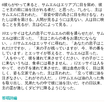
6
彼らがやって来ると、サムエルはエリアブに目を留め、彼
こそ主の前に油を注がれる者だ、と思った。
7
しかし、主は
サムエルに言われた。「容姿や背の高さに目を向けるな。わ
たしは彼を退ける。人間が見るようには見ない。人は目に映
ることを見るが、主は心によって見る。」
10
エッサイは七人の息子にサムエルの前を通らせたが、サム
エルは彼に言った。「主はこれらの者をお選びにならな
い。」
11
サムエルはエッサイに尋ねた。「あなたの息子はこ
れだけですか。」「末の子が残っていますが、今、羊の番を
しています」とエッサイが答えると、サムエルは言った。
「人をやって、彼を連れて来させてください。その子がここ
に来ないうちは、食卓には着きません。」
12
エッサイは人を
やって、その子を連れて来させた。彼は血色が良く、目は美
しく、姿も立派であった。主は言われた。「立って彼に油を
注ぎなさい。これがその人だ。」
13
サムエルは油の入った角
を取り出し、兄弟たちの中で彼に油を注いだ。その日以来、
主の霊が激しくダビデに降るようになった。
答唱詩編