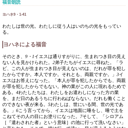
福音朗読
ヨハネ9・1-41
わたしは世の光。わたしに従う人はいのちの光をもってい
る。
ヨハネによる福音
そのとき、
9・1
イエスは通りすがりに、生まれつき目の見え
ない人を見かけられた。
2
弟子たちがイエスに尋ねた。「ラ
ビ、この人が生まれつき目が見えないのは、だれが罪を犯し
たからですか。本人ですか。それとも、両親ですか。」
3
イ
エスはお答えになった。「本人が罪を犯したからでも、両親
が罪を犯したからでもない。神の業がこの人に現れるためで
ある。
4
わたしたちは、わたしをお遣わしになった方の業
を、まだ日のあるうちに行わねばならない。だれも働くこと
のできない夜が来る。
5
わたしは、世にいる間、世の光であ
る。」
6
こう言ってから、イエスは地面に唾をし、唾で土を
こねてその人の目にお塗りになった。
7
そして、「シロアム
［『遣わされた者』という意味］の池に行って洗いなさい」