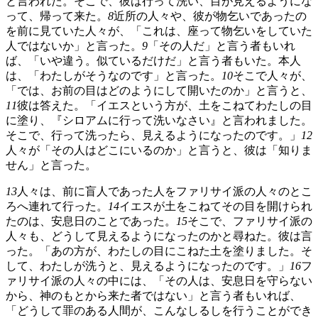
と言われた。そこで、彼は行って洗い、目が見えるようにな
って、帰って来た。
8
近所の人々や、彼が物乞いであったの
を前に見ていた人々が、「これは、座って物乞いをしていた
人ではないか」と言った。
9
「その人だ」と言う者もいれ
ば、「いや違う。似ているだけだ」と言う者もいた。本人
は、「わたしがそうなのです」と言った。
10
そこで人々が、
「では、お前の目はどのようにして開いたのか」と言うと、
11
彼は答えた。「イエスという方が、土をこねてわたしの目
に塗り、『シロアムに行って洗いなさい』と言われました。
そこで、行って洗ったら、見えるようになったのです。」
12
人々が「その人はどこにいるのか」と言うと、彼は「知りま
せん」と言った。
13
人々は、前に盲人であった人をファリサイ派の人々のとこ
ろへ連れて行った。
14
イエスが土をこねてその目を開けられ
たのは、安息日のことであった。
15
そこで、ファリサイ派の
人々も、どうして見えるようになったのかと尋ねた。彼は言
った。「あの方が、わたしの目にこねた土を塗りました。そ
して、わたしが洗うと、見えるようになったのです。」
16
フ
ァリサイ派の人々の中には、「その人は、安息日を守らない
から、神のもとから来た者ではない」と言う者もいれば、
「どうして罪のある人間が、こんなしるしを行うことができ