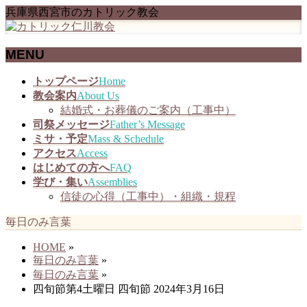
兵庫県西宮市のカトリック教会
MENU
メ
トップページ
Home
ニ
教会案内
About Us
ュ
結婚式・お葬儀のご案内（工事中）
ー
司祭メッセージ
Father’s Message
を
ミサ・予定
Mass & Schedule
飛
アクセス
Access
ば
はじめての方へ
FAQ
す
学び・集い
Assemblies
信徒の心得（工事中）・組織・規程
毎日のみ言葉
HOME
»
毎日のみ言葉
»
毎日のみ言葉
»
四旬節第4土曜日 四旬節 2024年3月16日