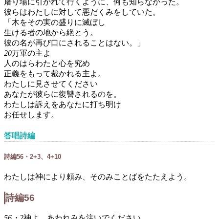
屠り場に引かれて行くように、何も知らなかった。
彼らはわたしに対して悪だくみをしていた。
「木をその実の盛りに滅ぼし
生ける者の地から絶とう。
彼の名が再び口にされることはない。」
20
万軍の主よ
人のはらわたと心を究め
正義をもって裁かれる主よ。
わたしに見させてください
あなたが彼らに復讐されるのを。
わたしは訴えをあなたに打ち明け
お任せします。
答唱詩編
詩編56・2+3、4+10
わたしは神により頼み、そのみことばをたたえよう。
詩編56
56・2
神よ、あわれみを注いでください。