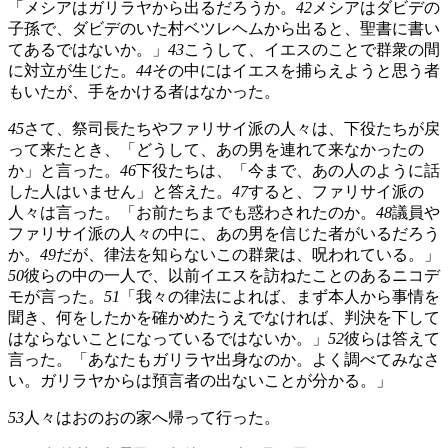
「メシアはガリラヤから出るだろうか。
42
メシアはダビデの
子孫で、ダビデのいた村ベツレヘムから出ると、聖書に書い
てあるではないか。」
43
こうして、イエスのことで群衆の間
に対立が生じた。
44
その中にはイエスを捕らえようと思う者
もいたが、手をかける者はなかった。
45
さて、祭司長たちやファリサイ派の人々は、下役たちが戻
って来たとき、「どうして、あの男を連れて来なかったの
か」と言った。
46
下役たちは、「今まで、あの人のように話
した人はいません」と答えた。
47
すると、ファリサイ派の
人々は言った。「お前たちまでも惑わされたのか。
48
議員や
ファリサイ派の人々の中に、あの男を信じた者がいるだろう
か。
49
だが、律法を知らないこの群衆は、呪われている。」
50
彼らの中の一人で、以前イエスを訪ねたことのあるニコデ
モが言った。
51
「我々の律法によれば、まず本人から事情を
聞き、何をしたかを確かめたうえでなければ、判決を下して
はならないことになっているではないか。」
52
彼らは答えて
言った。「あなたもガリラヤ出身なのか。よく調べてみなさ
い。ガリラヤからは預言者の出ないことが分かる。」
53
人々はおのおの家へ帰って行った。