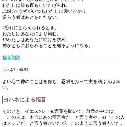
わたしは昼も夜もしいたげられ、
3
はむかう者がいつもわたしに襲いかかり、
逆らう者はあとをたたない。
4
恐れにとらえられるとき、
わたしはあなたにより頼む。
10
わたしはあなたに助けを求め、
神がともにおられることを知るようになる。
福音朗読
ヨハネ7・40-53
よい心で神のことばを保ち、忍耐を持って実を結ぶ人は幸
い。
ヨハネによる福音
そのとき、イエスの
7・40
言葉を聞いて、群衆の中には、
「この人は、本当にあの預言者だ」と言う者や、
41
「この人
はメシアだ」と言う者がいたが、このように言う者もいた。