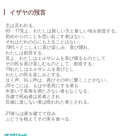
イザヤの預言
主は言われる。
65・17
見よ、わたしは新しい天と新しい地を創造する。
初めからのことを思い起こす者はない。
それはだれの心にも上ることはない。
18
代々とこしえに喜び楽しみ、喜び躍れ。
わたしは創造する。
見よ、わたしはエルサレムを喜び躍るものとして
その民を喜び楽しむものとして、創造する。
19
わたしはエルサレムを喜びとし
わたしの民を楽しみとする。
泣く声、叫ぶ声は、再びその中に響くことがない。
20
そこには、もはや若死にする者も
年老いて長寿を満たさない者もなくなる。
百歳で死ぬ者は若者とされ
百歳に達しない者は呪われた者とされる。
21
彼らは家を建てて住み
ぶどうを植えてその実を食べる。