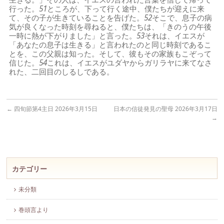
行った。
51
ところが、下って行く途中、僕たちが迎えに来
て、その子が生きていることを告げた。
52
そこで、息子の病
気が良くなった時刻を尋ねると、僕たちは、「きのうの午後
一時に熱が下がりました」と言った。
53
それは、イエスが
「あなたの息子は生きる」と言われたのと同じ時刻であるこ
とを、この父親は知った。そして、彼もその家族もこぞって
信じた。
54
これは、イエスがユダヤからガリラヤに来てなさ
れた、二回目のしるしである。
←
四旬節第4主日 2026年3月15日
日本の信徒発見の聖母 2026年3月17日
→
カテゴリー
未分類
巻頭言より