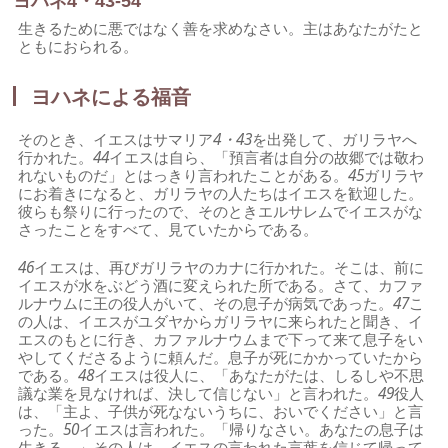
ヨハネ4・43-54
生きるために悪ではなく善を求めなさい。主はあなたがたと
ともにおられる。
ヨハネによる福音
そのとき、イエスはサマリア
4・43
を出発して、ガリラヤへ
行かれた。
44
イエスは自ら、「預言者は自分の故郷では敬わ
れないものだ」とはっきり言われたことがある。
45
ガリラヤ
にお着きになると、ガリラヤの人たちはイエスを歓迎した。
彼らも祭りに行ったので、そのときエルサレムでイエスがな
さったことをすべて、見ていたからである。
46
イエスは、再びガリラヤのカナに行かれた。そこは、前に
イエスが水をぶどう酒に変えられた所である。さて、カファ
ルナウムに王の役人がいて、その息子が病気であった。
47
こ
の人は、イエスがユダヤからガリラヤに来られたと聞き、イ
エスのもとに行き、カファルナウムまで下って来て息子をい
やしてくださるように頼んだ。息子が死にかかっていたから
である。
48
イエスは役人に、「あなたがたは、しるしや不思
議な業を見なければ、決して信じない」と言われた。
49
役人
は、「主よ、子供が死なないうちに、おいでください」と言
った。
50
イエスは言われた。「帰りなさい。あなたの息子は
生きる。」その人は、イエスの言われた言葉を信じて帰って