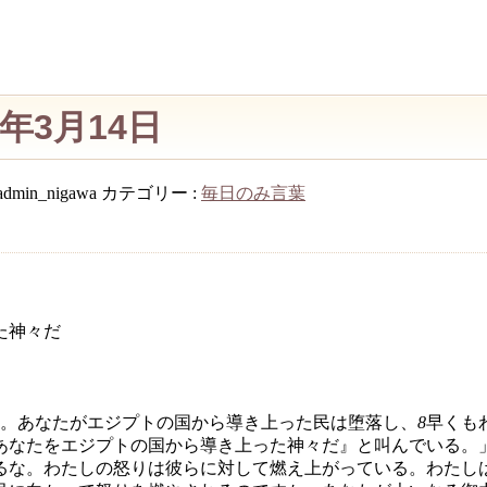
4年3月14日
admin_nigawa
カテゴリー :
毎日のみ言葉
た神々だ
。あなたがエジプトの国から導き上った民は堕落し、
8
早くも
あなたをエジプトの国から導き上った神々だ』と叫んでいる。
るな。わたしの怒りは彼らに対して燃え上がっている。わたし