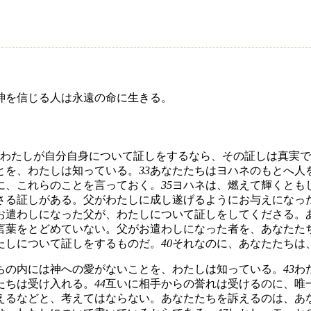
神を信じる人は永遠の命に生きる。
わたしが自分自身について証しをするなら、その証しは真実で
とを、わたしは知っている。
33
あなたたちはヨハネのもとへ人
に、これらのことを言っておく。
35
ヨハネは、燃えて輝くとも
さる証しがある。父がわたしに成し遂げるようにお与えになっ
お遣わしになった父が、わたしについて証しをしてくださる。
言葉をとどめていない。父がお遣わしになった者を、あなたた
たしについて証しをするものだ。
40
それなのに、あなたたちは
ちの内には神への愛がないことを、わたしは知っている。
43
わ
たちは受け入れる。
44
互いに相手からの誉れは受けるのに、唯
えるなどと、考えてはならない。あなたたちを訴えるのは、あ