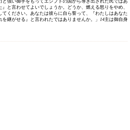
力と強い御手をもってエジプトの国から導き出された民ではあ
た』と言わせてよいでしょうか。どうか、燃える怒りをやめ、
してください。あなたは彼らに自ら誓って、『わたしはあなた
れを継がせる』と言われたではありませんか。」
14
主は御自身