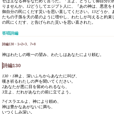
セは主なる神をなだめて言った。「主よ、どうして御自分の
りませんか。
12
どうしてエジプト人に、『あの神は、悪意を
御自分の民にくだす災いを思い直してください。
13
どうか、
たちの子孫を天の星のように増やし、わたしが与えると約束
の民にくだす、と告げられた災いを思い直された。
答唱詩編
詩編130・1+2+3、7+8
神はわたしの唯一の望み、わたしはあなたにより頼む。
詩編130
130・1
神よ、深いふちからあなたに叫び、
嘆き祈るわたしの声を聞いてください。
2
あなたが悪に目を留められるなら、
3
主よ、だれがあなたの前に立てよう。
7
イスラエルよ、神により頼め、
神は豊かなあがないに満ち、
いつくしみ深い。