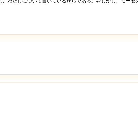
は、わたしについて書いているからである。
47
しかし、モーセ