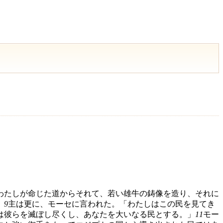
わたしが命じた道からそれて、若い雄牛の鋳像を造り、それに
」
9
主は更に、モーセに言われた。「わたしはこの民を見てき
は彼らを滅ぼし尽くし、あなたを大いなる民とする。」
11
モー