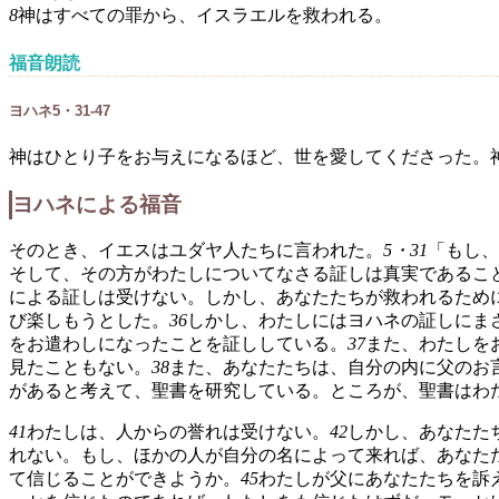
8
神はすべての罪から、イスラエルを救われる。
福音朗読
ヨハネ5・31-47
神はひとり子をお与えになるほど、世を愛してくださった。
ヨハネによる福音
そのとき、イエスはユダヤ人たちに言われた。
5・31
「もし、
そして、その方がわたしについてなさる証しは真実であるこ
による証しは受けない。しかし、あなたたちが救われるため
び楽しもうとした。
36
しかし、わたしにはヨハネの証しにま
をお遣わしになったことを証ししている。
37
また、わたしを
見たこともない。
38
また、あなたたちは、自分の内に父のお
があると考えて、聖書を研究している。ところが、聖書はわ
41
わたしは、人からの誉れは受けない。
42
しかし、あなたた
れない。もし、ほかの人が自分の名によって来れば、あなた
て信じることができようか。
45
わたしが父にあなたたちを訴