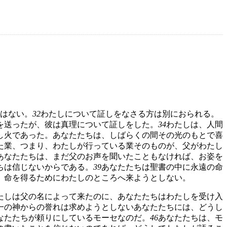
はない。
32
わたしについて証しをなさる方は別におられる。
を送ったが、彼は真理について証しをした。
34
わたしは、人間
し火であった。あなたたちは、しばらくの間その光のもとで喜
た業、つまり、わたしが行っている業そのものが、父がわたし
あなたたちは、まだ父のお声を聞いたこともなければ、お姿を
ちは信じないからである。
39
あなたたちは聖書の中に永遠の命
、命を得るためにわたしのところへ来ようとしない。
たしは父の名によって来たのに、あなたたちはわたしを受け入
一の神からの誉れは求めようとしないあなたたちには、どうし
なたたちが頼りにしているモーセなのだ。
46
あなたたちは、モ