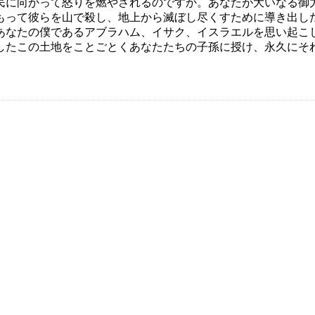
民に向かって怒りを燃やされるのですか。あなたが大いなる御
もって彼らを山で殺し、地上から滅ぼし尽くすために導き出し
あなたの僕であるアブラハム、イサク、イスラエルを思い起こ
したこの土地をことごとくあなたたちの子孫に授け、永久にそ