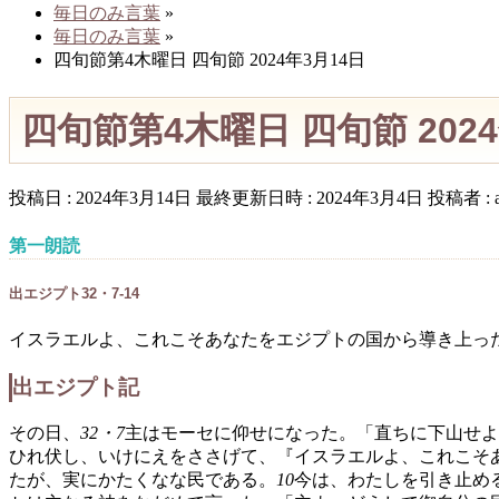
毎日のみ言葉
»
毎日のみ言葉
»
四旬節第4木曜日 四旬節 2024年3月14日
四旬節第4木曜日 四旬節 202
投稿日 : 2024年3月14日
最終更新日時 : 2024年3月4日
投稿者 :
第一朗読
出エジプト32・7-14
イスラエルよ、これこそあなたをエジプトの国から導き上っ
出エジプト記
その日、
32・7
主はモーセに仰せになった。「直ちに下山せよ
ひれ伏し、いけにえをささげて、『イスラエルよ、これこそ
たが、実にかたくなな民である。
10
今は、わたしを引き止め