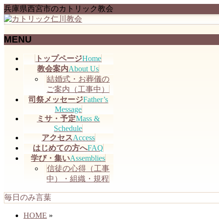
兵庫県西宮市のカトリック教会
MENU
メ
トップページ
Home
ニ
教会案内
About Us
ュ
結婚式・お葬儀の
ー
ご案内（工事中）
を
司祭メッセージ
Father’s
飛
Message
ミサ・予定
Mass &
ば
Schedule
す
アクセス
Access
はじめての方へ
FAQ
学び・集い
Assemblies
信徒の心得（工事
中）・組織・規程
毎日のみ言葉
HOME
»