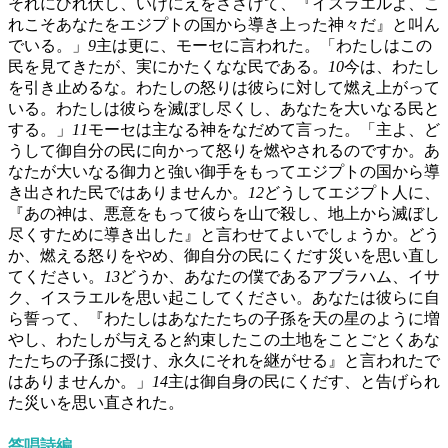
それにひれ伏し、いけにえをささげて、『イスラエルよ、こ
れこそあなたをエジプトの国から導き上った神々だ』と叫ん
でいる。」
9
主は更に、モーセに言われた。「わたしはこの
民を見てきたが、実にかたくなな民である。
10
今は、わたし
を引き止めるな。わたしの怒りは彼らに対して燃え上がって
いる。わたしは彼らを滅ぼし尽くし、あなたを大いなる民と
する。」
11
モーセは主なる神をなだめて言った。「主よ、ど
うして御自分の民に向かって怒りを燃やされるのですか。あ
なたが大いなる御力と強い御手をもってエジプトの国から導
き出された民ではありませんか。
12
どうしてエジプト人に、
『あの神は、悪意をもって彼らを山で殺し、地上から滅ぼし
尽くすために導き出した』と言わせてよいでしょうか。どう
か、燃える怒りをやめ、御自分の民にくだす災いを思い直し
てください。
13
どうか、あなたの僕であるアブラハム、イサ
ク、イスラエルを思い起こしてください。あなたは彼らに自
ら誓って、『わたしはあなたたちの子孫を天の星のように増
やし、わたしが与えると約束したこの土地をことごとくあな
たたちの子孫に授け、永久にそれを継がせる』と言われたで
はありませんか。」
14
主は御自身の民にくだす、と告げられ
た災いを思い直された。
答唱詩編