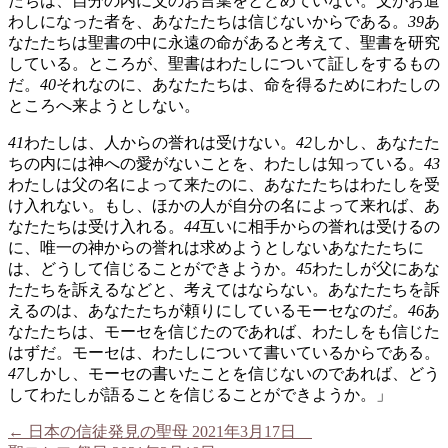
たちは、自分の内に父のお言葉をとどめていない。父がお遣
わしになった者を、あなたたちは信じないからである。
39
あ
なたたちは聖書の中に永遠の命があると考えて、聖書を研究
している。ところが、聖書はわたしについて証しをするもの
だ。
40
それなのに、あなたたちは、命を得るためにわたしの
ところへ来ようとしない。
41
わたしは、人からの誉れは受けない。
42
しかし、あなたた
ちの内には神への愛がないことを、わたしは知っている。
43
わたしは父の名によって来たのに、あなたたちはわたしを受
け入れない。もし、ほかの人が自分の名によって来れば、あ
なたたちは受け入れる。
44
互いに相手からの誉れは受けるの
に、唯一の神からの誉れは求めようとしないあなたたちに
は、どうして信じることができようか。
45
わたしが父にあな
たたちを訴えるなどと、考えてはならない。あなたたちを訴
えるのは、あなたたちが頼りにしているモーセなのだ。
46
あ
なたたちは、モーセを信じたのであれば、わたしをも信じた
はずだ。モーセは、わたしについて書いているからである。
47
しかし、モーセの書いたことを信じないのであれば、どう
してわたしが語ることを信じることができようか。」
←
日本の信徒発見の聖母 2021年3月17日