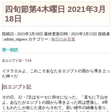
四旬節第4木曜日 2021年3月
18日
投稿日 : 2021年3月18日
最終更新日時 : 2021年3月15日
投稿者
:
admin_nigawa
カテゴリー :
毎日のみ言葉
第一朗読
出エジプト32・7-14
イスラエルよ、これこそあなたをエジプトの国から導き上っ
た神々だ
出エジプト記
その日、
32・7
主はモーセに仰せになった。「直ちに下山せ
よ。あなたがエジプトの国から導き上った民は堕落し、
8
早
くもわたしが命じた道からそれて、若い雄牛の鋳像を造り、