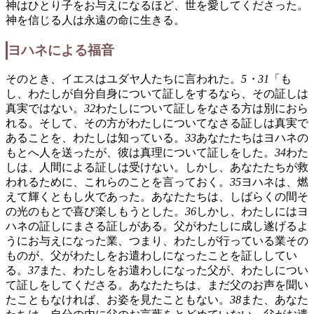
神はひとり子をお与えになるほど、世を愛してくださった。
神を信じる人は永遠の命に生きる。
ヨハネによる福音
そのとき、イエスはユダヤ人たちに言われた。
5・31
「も
し、わたしが自分自身について証しをするなら、その証しは
真実ではない。
32
わたしについて証しをなさる方は別におら
れる。そして、その方がわたしについてなさる証しは真実で
あることを、わたしは知っている。
33
あなたたちはヨハネの
もとへ人を送ったが、彼は真理について証しをした。
34
わた
しは、人間による証しは受けない。しかし、あなたたちが救
われるために、これらのことを言っておく。
35
ヨハネは、燃
えて輝くともし火であった。あなたたちは、しばらくの間そ
の光のもとで喜び楽しもうとした。
36
しかし、わたしにはヨ
ハネの証しにまさる証しがある。父がわたしに成し遂げるよ
うにお与えになった業、つまり、わたしが行っている業その
ものが、父がわたしをお遣わしになったことを証ししてい
る。
37
また、わたしをお遣わしになった父が、わたしについ
て証しをしてくださる。あなたたちは、まだ父のお声を聞い
たこともなければ、お姿を見たこともない。
38
また、あなた