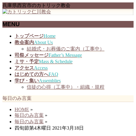
兵庫県西宮市のカトリック教会
MENU
メ
トップページ
Home
ニ
教会案内
About Us
ュ
結婚式・お葬儀のご案内（工事中）
ー
司祭メッセージ
Father’s Message
を
ミサ・予定
Mass & Schedule
飛
アクセス
Access
ば
はじめての方へ
FAQ
す
学び・集い
Assemblies
信徒の心得（工事中）・組織・規程
毎日のみ言葉
HOME
»
毎日のみ言葉
»
毎日のみ言葉
»
四旬節第4木曜日 2021年3月18日