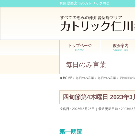
兵庫県西宮市のカトリック教会
トップページ
教会案内
Home
About Us
毎日のみ言葉
HOME
»
毎日のみ言葉
»
毎日のみ言葉
»
四旬節第4
四旬節第4木曜日 2023年
投稿日 : 2023年3月23日
最終更新日時 : 2023年3
第一朗読