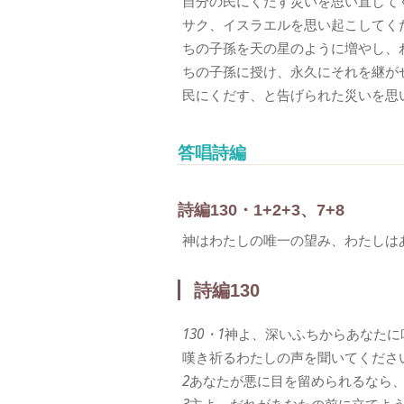
自分の民にくだす災いを思い直して
サク、イスラエルを思い起こしてく
ちの子孫を天の星のように増やし、
ちの子孫に授け、永久にそれを継が
民にくだす、と告げられた災いを思
答唱詩編
詩編130・1+2+3、7+8
神はわたしの唯一の望み、わたしは
詩編130
130・1
神よ、深いふちからあなたに
嘆き祈るわたしの声を聞いてくださ
2
あなたが悪に目を留められるなら