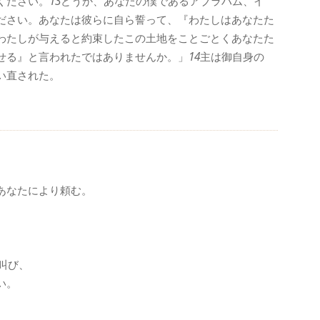
ください。
13
どうか、あなたの僕であるアブラハム、イ
ださい。あなたは彼らに自ら誓って、『わたしはあなたた
わたしが与えると約束したこの土地をことごとくあなたた
せる』と言われたではありませんか。」
14
主は御自身の
い直された。
あなたにより頼む。
叫び、
い。
、