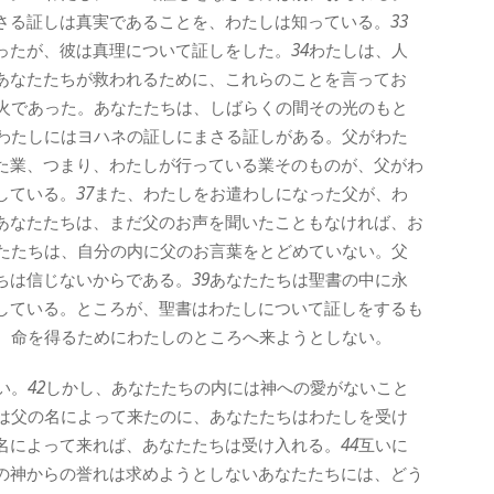
さる証しは真実であることを、わたしは知っている。
33
ったが、彼は真理について証しをした。
34
わたしは、人
あなたたちが救われるために、これらのことを言ってお
火であった。あなたたちは、しばらくの間その光のもと
わたしにはヨハネの証しにまさる証しがある。父がわた
た業、つまり、わたしが行っている業そのものが、父がわ
している。
37
また、わたしをお遣わしになった父が、わ
あなたたちは、まだ父のお声を聞いたこともなければ、お
たたちは、自分の内に父のお言葉をとどめていない。父
ちは信じないからである。
39
あなたたちは聖書の中に永
している。ところが、聖書はわたしについて証しをするも
、命を得るためにわたしのところへ来ようとしない。
い。
42
しかし、あなたたちの内には神への愛がないこと
は父の名によって来たのに、あなたたちはわたしを受け
名によって来れば、あなたたちは受け入れる。
44
互いに
の神からの誉れは求めようとしないあなたたちには、どう