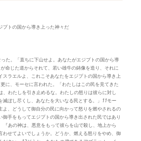
ジプトの国から導き上った神々だ
なった。「直ちに下山せよ。あなたがエジプトの国から導
しが命じた道からそれて、若い雄牛の鋳像を造り、それに
イスラエルよ、これこそあなたをエジプトの国から導き上
は更に、モーセに言われた。「わたしはこの民を見てきた
は、わたしを引き止めるな。わたしの怒りは彼らに対し
を滅ぼし尽くし、あなたを大いなる民とする。」
11
モー
主よ、どうして御自分の民に向かって怒りを燃やされるの
い御手をもってエジプトの国から導き出された民ではあり
、『あの神は、悪意をもって彼らを山で殺し、地上から
言わせてよいでしょうか。どうか、燃える怒りをやめ、御