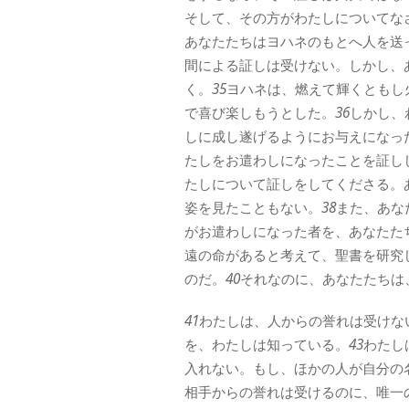
そして、その方がわたしについてな
あなたたちはヨハネのもとへ人を送
間による証しは受けない。しかし、
く。
35
ヨハネは、燃えて輝くともし
で喜び楽しもうとした。
36
しかし、
しに成し遂げるようにお与えになっ
たしをお遣わしになったことを証し
たしについて証しをしてくださる。
姿を見たこともない。
38
また、あな
がお遣わしになった者を、あなたた
遠の命があると考えて、聖書を研究
のだ。
40
それなのに、あなたたちは
41
わたしは、人からの誉れは受けな
を、わたしは知っている。
43
わたし
入れない。もし、ほかの人が自分の
相手からの誉れは受けるのに、唯一