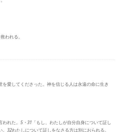
う。
を救われる。
世を愛してくださった。神を信じる人は永遠の命に生き
言われた。
5・31
「もし、わたしが自分自身について証し
い。
32
わたしについて証しをなさる方は別におられる。