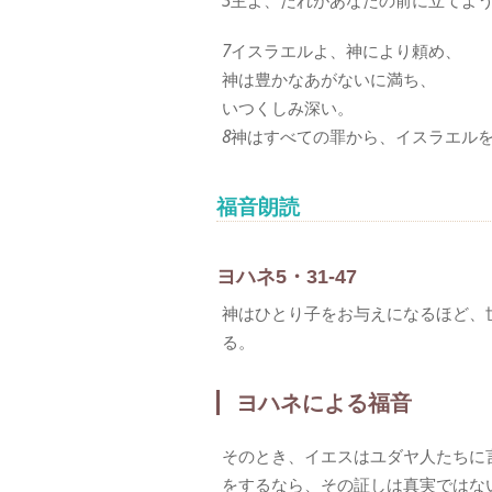
3
主よ、だれがあなたの前に立てよ
7
イスラエルよ、神により頼め、
神は豊かなあがないに満ち、
いつくしみ深い。
8
神はすべての罪から、イスラエル
福音朗読
ヨハネ5・31-47
神はひとり子をお与えになるほど、
る。
ヨハネによる福音
そのとき、イエスはユダヤ人たちに
をするなら、その証しは真実ではな