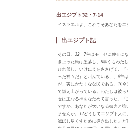
出エジプト32・7-14
イスラエルよ、これこそあなたをエ
出エジプト記
その日、
32・7
主はモーセに仰せに
き上った民は堕落し、
8
早くもわた
ひれ伏し、いけにえをささげて、『
った神々だ』と叫んでいる。」
9
主
が、実にかたくなな民である。
10
今
て燃え上がっている。わたしは彼ら
セは主なる神をなだめて言った。「
ですか。あなたが大いなる御力と強
ませんか。
12
どうしてエジプト人に
滅ぼし尽くすために導き出した』と