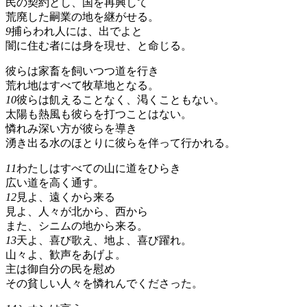
民の契約とし、国を再興して
荒廃した嗣業の地を継がせる。
9
捕らわれ人には、出でよと
闇に住む者には身を現せ、と命じる。
彼らは家畜を飼いつつ道を行き
荒れ地はすべて牧草地となる。
10
彼らは飢えることなく、渇くこともない。
太陽も熱風も彼らを打つことはない。
憐れみ深い方が彼らを導き
湧き出る水のほとりに彼らを伴って行かれる。
11
わたしはすべての山に道をひらき
広い道を高く通す。
12
見よ、遠くから来る
見よ、人々が北から、西から
また、シニムの地から来る。
13
天よ、喜び歌え、地よ、喜び躍れ。
山々よ、歓声をあげよ。
主は御自分の民を慰め
その貧しい人々を憐れんでくださった。