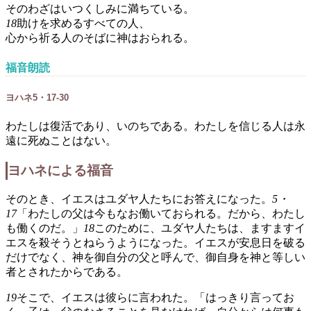
そのわざはいつくしみに満ちている。
18
助けを求めるすべての人、
心から祈る人のそばに神はおられる。
福音朗読
ヨハネ5・17-30
わたしは復活であり、いのちである。わたしを信じる人は永
遠に死ぬことはない。
ヨハネによる福音
そのとき、イエスはユダヤ人たちにお答えになった。
5・
17
「わたしの父は今もなお働いておられる。だから、わたし
も働くのだ。」
18
このために、ユダヤ人たちは、ますますイ
エスを殺そうとねらうようになった。イエスが安息日を破る
だけでなく、神を御自分の父と呼んで、御自身を神と等しい
者とされたからである。
19
そこで、イエスは彼らに言われた。「はっきり言ってお