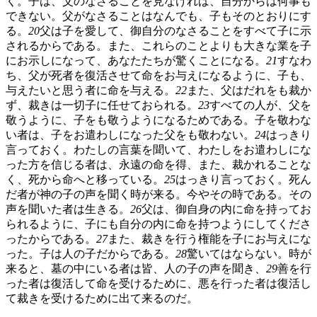
く。子は、父のなさることを見なければ、自分からは何事も
できない。父がなさることはなんでも、子もそのとおりにす
る。
20
父は子を愛して、御自分のなさることをすべて子に示
されるからである。また、これらのことよりも大きな業を子
にお示しになって、あなたたちが驚くことになる。
21
すなわ
ち、父が死者を復活させて命をお与えになるように、子も、
与えたいと思う者に命を与える。
22
また、父はだれをも裁か
ず、裁きは一切子に任せておられる。
23
すべての人が、父を
敬うように、子をも敬うようになるためである。子を敬わな
い者は、子をお遣わしになった父をも敬わない。
24
はっきり
言っておく。わたしの言葉を聞いて、わたしをお遣わしにな
った方を信じる者は、永遠の命を得、また、裁かれることな
く、死から命へと移っている。
25
はっきり言っておく。死ん
だ者が神の子の声を聞く時が来る。今やその時である。その
声を聞いた者は生きる。
26
父は、御自身の内に命を持ってお
られるように、子にも自分の内に命を持つようにしてくださ
ったからである。
27
また、裁きを行う権能を子にお与えにな
った。子は人の子だからである。
28
驚いてはならない。時が
来ると、墓の中にいる者は皆、人の子の声を聞き、
29
善を行
った者は復活して命を受けるために、悪を行った者は復活し
て裁きを受けるために出て来るのだ。