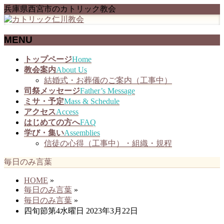
兵庫県西宮市のカトリック教会
MENU
メ
トップページ
Home
ニ
教会案内
About Us
ュ
結婚式・お葬儀のご案内（工事中）
ー
司祭メッセージ
Father’s Message
を
ミサ・予定
Mass & Schedule
飛
アクセス
Access
ば
はじめての方へ
FAQ
す
学び・集い
Assemblies
信徒の心得（工事中）・組織・規程
毎日のみ言葉
HOME
»
毎日のみ言葉
»
毎日のみ言葉
»
四旬節第4水曜日 2023年3月22日