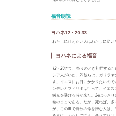
福音朗読
ヨハネ12・20-33
わたしに仕えたい人はわたしに従い
ヨハネによる福音
12・20
さて、祭りのとき礼拝するた
シア人がいた。
21
彼らは、ガリラヤ
す。イエスにお目にかかりたいので
ンデレとフィリポは行って、イエス
栄光を受ける時が来た。
24
はっきり
粒のままである。だが、死ねば、多
が、この世で自分の命を憎む人は、
る者は、わたしに従え。そうすれば