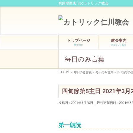
兵庫県西宮市のカトリック教会
トップページ
教会案内
Home
About Us
毎日のみ言葉
HOME
»
毎日のみ言葉
»
毎日のみ言葉
»
四旬節第5主
四旬節第5主日 2021年3月
投稿日 : 2021年3月20日
最終更新日時 : 2021年3
第一朗読