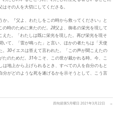
父はその人を大切にしてくださる。
うか。『父よ、わたしをこの時から救ってください』と
この時のために来たのだ。
28
父よ、御名の栄光を現して
こえた。「わたしは既に栄光を現した。再び栄光を現そ
聞いて、「雷が鳴った」と言い、ほかの者たちは「天使
た。
30
イエスは答えて言われた。「この声が聞こえたの
がたのためだ。
31
今こそ、この世が裁かれる時。今、こ
しは地上から上げられるとき、すべての人を自分のもと
自分がどのような死を遂げるかを示そうとして、こう言
四旬節第5月曜日 2021年3月22日
→