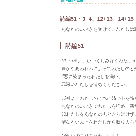
詩編51・3+4、12+13、14+15
あなたのいぶきを受けて、わたしは
詩編51
51・3
神よ、いつくしみ深くわたし
豊かなあわれみによってわたしのと
4
悪に染まったわたしを洗い、
罪深いわたしを清めてください。
12
神よ、わたしのうちに清い心を造
あなたのいぶきでわたしを強め、新
13
わたしをあなたのもとから退けず
聖なるいぶきをわたしから取り去ら
14
救いの喜びをわたしに返し、