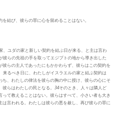
約を結び、彼らの罪に心を留めることはない。
家、ユダの家と新しい契約を結ぶ日が来る、と主は言わ
が彼らの先祖の手を取ってエジプトの地から導き出した
が彼らの主人であったにもかかわらず、彼らはこの契約を
、来るべき日に、わたしがイスラエルの家と結ぶ契約は
わち、わたしの律法を彼らの胸の中に授け、彼らの心にそ
、彼らはわたしの民となる。
34
そのとき、人々は隣人ど
言って教えることはない。彼らはすべて、小さい者も大き
主は言われる。わたしは彼らの悪を赦し、再び彼らの罪に