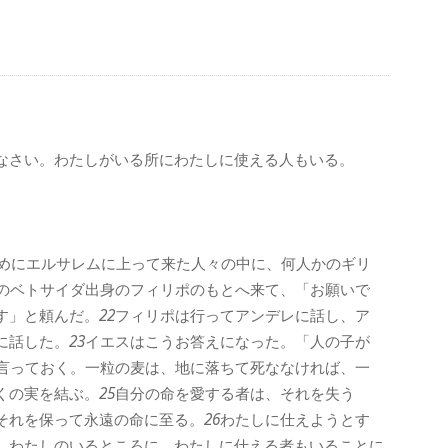
なさい。わたしがいる所にわたしに使える人もいる。
めにエルサレムに上って来た人々の中に、何人かのギリ
のベトサイダ出身のフィリポのもとへ来て、「お願いで
す」と頼んだ。
22
フィリポは行ってアンデレに話し、ア
に話した。
23
イエスはこうお答えになった。「人の子が
言っておく。一粒の麦は、地に落ちて死ななければ、一
くの実を結ぶ。
25
自分の命を愛する者は、それを失う
それを保って永遠の命に至る。
26
わたしに仕えようとす
、わたしのいるところに、わたしに仕える者もいることに