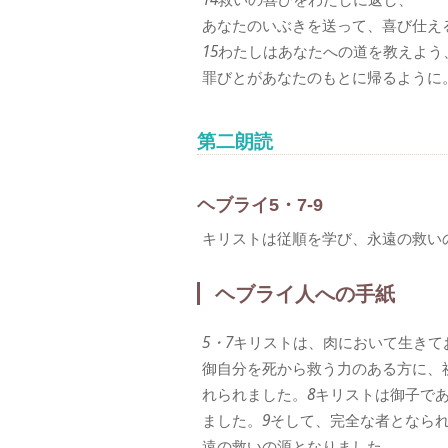
あなたのいぶきを送って、喜び仕え
15
わたしはあなたへの道を教えよう
罪びとがあなたのもとに帰るように
第二朗読
ヘブライ5・7-9
キリストは従順を学び、永遠の救い
ヘブライ人への手紙
5・7
キリストは、肉において生きて
御自分を死から救う力のある方に、
れられました。
8
キリストは御子で
ました。
9
そして、完全な者となら
遠の救いの源となりました。