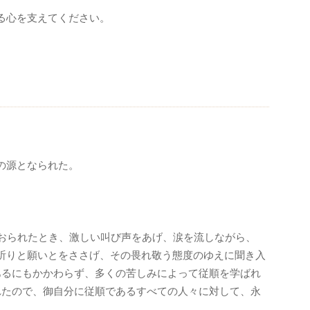
る心を支えてください。
、
。
の源となられた。
おられたとき、激しい叫び声をあげ、涙を流しながら、
祈りと願いとをささげ、その畏れ敬う態度のゆえに聞き入
あるにもかかわらず、多くの苦しみによって従順を学ばれ
れたので、御自分に従順であるすべての人々に対して、永