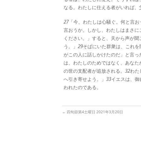
なる。わたしに仕える者がいれば、
27
「今、わたしは心騒ぐ。何と言お
言おうか。しかし、わたしはまさに
ください。」すると、天から声が聞
う。」
29
そばにいた群衆は、これを
がこの人に話しかけたのだ」と言っ
は、わたしのためではなく、あなた
の世の支配者が追放される。
32
わた
へ引き寄せよう。」
33
イエスは、御
われたのである。
←
四旬節第4土曜日 2021年3月20日