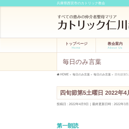
兵庫県西宮市のカトリック教会
トップページ
教会案内
Home
About Us
毎日のみ言葉
HOME
»
毎日のみ言葉
»
毎日のみ言葉
»
四旬節第5土
四旬節第5土曜日 2022年4
投稿日 : 2022年4月9日
最終更新日時 : 2022年3月
第一朗読