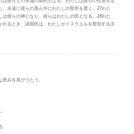
れは彼らとの永遠の契約となる。わたしは彼らの住居を定
た、永遠に彼らの真ん中にわたしの聖所を置く。
27
わた
しは彼らの神となり、彼らはわたしの民となる。
28
わた
かれるとき、諸国民は、わたしがイスラエルを聖別する主
な恵みを喜びうたう。
れ、
る、