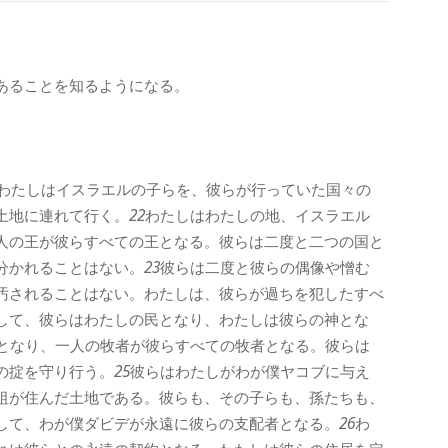
あることを知るようになる。
わたしはイスラエルの子らを、彼らが行っていた国々の
土地に連れて行く。
22
わたしはわたしの地、イスラエル
人の王が彼らすべての王となる。彼らは二度と二つの国と
分かれることはない。
23
彼らは二度と彼らの偶像や憎む
汚されることはない。わたしは、彼らが過ちを犯したすべ
して、彼らはわたしの民となり、わたしは彼らの神とな
となり、一人の牧者が彼らすべての牧者となる。彼らは
の掟を守り行う。
25
彼らはわたしがわが僕ヤコブに与え
祖が住んだ土地である。彼らも、その子らも、孫たちも、
して、わが僕ダビデが永遠に彼らの支配者となる。
26
わ