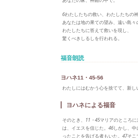
あなたの家、神殿の中で。
6
わたしたちの救い、わたしたちの
あなたは地の果ての望み、遠い島々
わたしたちに答えて救いを現し、
驚くべきしるしを行われる。
福音朗読
ヨハネ11・45-56
わたしにはむかう心を捨てて、新し
ヨハネによる福音
そのとき、
11・45
マリアのところに
は、イエスを信じた。
46
しかし、中
ったことを告げる者もいた。
47
そこ