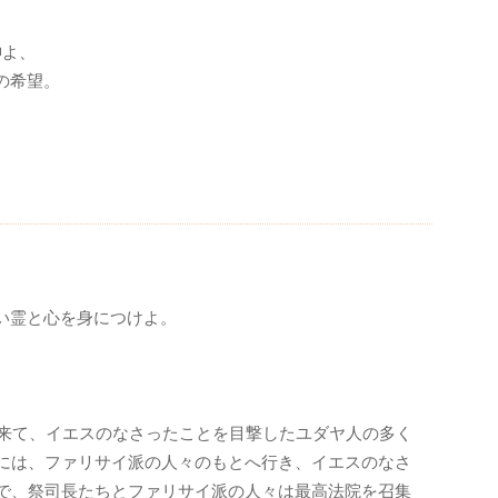
神よ、
の希望。
い霊と心を身につけよ。
来て、イエスのなさったことを目撃したユダヤ人の多く
には、ファリサイ派の人々のもとへ行き、イエスのなさ
で、祭司長たちとファリサイ派の人々は最高法院を召集