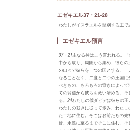
エゼキエル37・21-28
わたしがイスラエルを聖別する主で
エゼキエル預言
37・21
主なる神はこう言われる。「
中から取り、周囲から集め、彼らの
の山々で彼らを一つの国とする。一
なることなく、二度と二つの王国に
べきもの、もろもろの背きによって
ての背信から彼らを救い清める。そ
る。
24
わたしの僕ダビデは彼らの王
わたしの裁きに従って歩み、わたし
た土地に住む。そこはお前たちの先
皆、永遠に至るまでそこに住む。そ