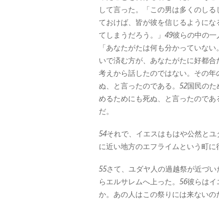
して言った。「この男は多くのしる
ておけば、皆が彼を信じるようにな
てしまうだろう。」
49
彼らの中の一
「あなたがたは何も分かっていない
いで済む方が、あなたがたに好都合
考えから話したのではない。その年
ぬ、と言ったのである。
52
国民のた
めるためにも死ぬ、と言ったのであ
だ。
54
それで、イエスはもはや公然とユ
に近い地方のエフライムという町に
55
さて、ユダヤ人の過越祭が近づい
らエルサレムへ上った。
56
彼らはイ
か。あの人はこの祭りには来ないの