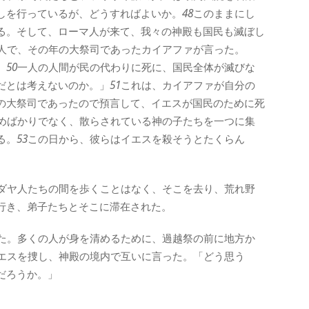
しを行っているが、どうすればよいか。
48
このままにし
る。そして、ローマ人が来て、我々の神殿も国民も滅ぼし
人で、その年の大祭司であったカイアファが言った。
。
50
一人の人間が民の代わりに死に、国民全体が滅びな
だとは考えないのか。」
51
これは、カイアファが自分の
の大祭司であったので預言して、イエスが国民のために死
めばかりでなく、散らされている神の子たちを一つに集
る。
53
この日から、彼らはイエスを殺そうとたくらん
ダヤ人たちの間を歩くことはなく、そこを去り、荒れ野
行き、弟子たちとそこに滞在された。
た。多くの人が身を清めるために、過越祭の前に地方か
エスを捜し、神殿の境内で互いに言った。「どう思う
だろうか。」