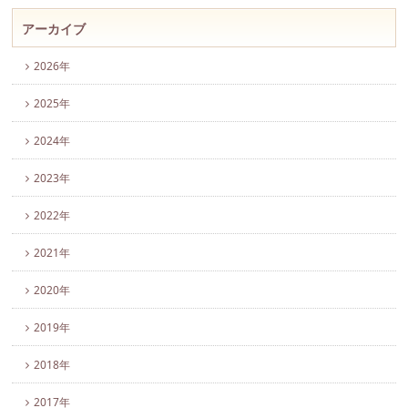
アーカイブ
2026年
2025年
2024年
2023年
2022年
2021年
2020年
2019年
2018年
2017年