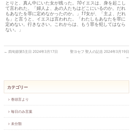
とりと、真ん中にいた女が残った。
10
イエスは、身を起こし
て言われた。「婦人よ、あの人たちはどこにいるのか。だれ
もあなたを罪に定めなかったのか。」
11
女が、「主よ、だれ
も」と言うと、イエスは言われた。「わたしもあなたを罪に
定めない。行きなさい。これからは、もう罪を犯してはなら
ない。」
←
四旬節第5主日 2024年3月17日
聖ヨセフ 聖人の記念 2024年3月19日
→
カテゴリー
巻頭言より
毎日のみ言葉
未分類