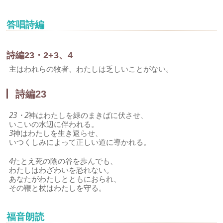
答唱詩編
詩編23・2+3、4
主はわれらの牧者、わたしは乏しいことがない。
詩編23
23・2
神はわたしを緑のまきばに伏させ、
いこいの水辺に伴われる。
3
神はわたしを生き返らせ、
いつくしみによって正しい道に導かれる。
4
たとえ死の陰の谷を歩んでも、
わたしはわざわいを恐れない。
あなたがわたしとともにおられ、
その鞭と杖はわたしを守る。
福音朗読