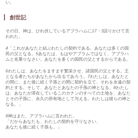
い。
創世記
その日、神は、ひれ伏しているアブラハムに
17・3
語りかけて言
われた。
4
「これがあなたと結ぶわたしの契約である。あなたは多くの国
民の父となる。
5
あなたは、もはやアブラムではなく、アブラハ
ムと名乗りなさい。あなたを多くの国民の父とするからである。
6
わたしは、あなたをますます繁栄させ、諸国民の父とする。王
となる者たちがあなたから出るであろう。
7
わたしは、あなたと
の間に、また後に続く子孫との間に契約を立て、それを永遠の契
約とする。そして、あなたとあなたの子孫の神となる。
8
わたし
は、あなたが滞在しているこのカナンのすべての土地を、あなた
とその子孫に、永久の所有地として与える。わたしは彼らの神と
なる。」
9
神はまた、アブラハムに言われた。
「だからあなたも、わたしの契約を守りなさい、
あなたも後に続く子孫も。」