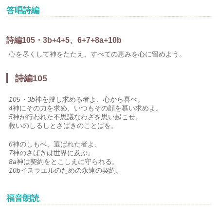
答唱詩編
詩編105・3b+4+5、6+7+8a+10b
心を尽くして神をたたえ、すべての恵みを心に留めよう。
詩編105
105・3b
神を捜し求める者よ、心から喜べ。
4
神にその力を求め、いつもその顔を慕い求めよ。
5
神が行われた不思議なわざを思い起こせ、
救いのしるしとさばきのことばを。
6
神のしもべ、選ばれた者よ、
7
神のさばきは世界に及ぶ。
8a
神は契約をとこしえに守られる。
10b
イスラエルのための永遠の契約。
福音朗読