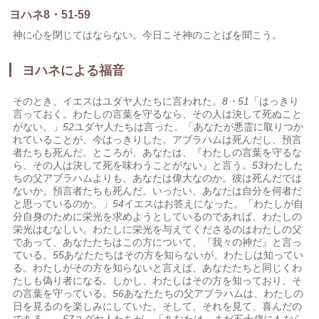
ヨハネ8・51-59
神に心を閉じてはならない。今日こそ神のことばを聞こう。
ヨハネによる福音
そのとき、イエスはユダヤ人たちに言われた。
8・51
「はっきり
言っておく。わたしの言葉を守るなら、その人は決して死ぬこと
がない。」
52
ユダヤ人たちは言った。「あなたが悪霊に取りつか
れていることが、今はっきりした。アブラハムは死んだし、預言
者たちも死んだ。ところが、あなたは、『わたしの言葉を守るな
ら、その人は決して死を味わうことがない』と言う。
53
わたした
ちの父アブラハムよりも、あなたは偉大なのか。彼は死んだでは
ないか。預言者たちも死んだ。いったい、あなたは自分を何者だ
と思っているのか。」
54
イエスはお答えになった。「わたしが自
分自身のために栄光を求めようとしているのであれば、わたしの
栄光はむなしい。わたしに栄光を与えてくださるのはわたしの父
であって、あなたたちはこの方について、『我々の神だ』と言っ
ている。
55
あなたたちはその方を知らないが、わたしは知ってい
る。わたしがその方を知らないと言えば、あなたたちと同じくわ
たしも偽り者になる。しかし、わたしはその方を知っており、そ
の言葉を守っている。
56
あなたたちの父アブラハムは、わたしの
日を見るのを楽しみにしていた。そして、それを見て、喜んだの