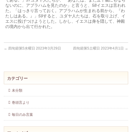
である。」
57
ユダヤ人たちが、「あなたは、まだ五十歳にもなら
ないのに、アブラハムを見たのか」と言うと、
58
イエスは言われ
た。「はっきり言っておく。アブラハムが生まれる前から、『わ
たしはある。』」
59
すると、ユダヤ人たちは、石を取り上げ、イ
エスに投げつけようとした。しかし、イエスは身を隠して、神殿
の境内から出て行かれた。
←
四旬節第5水曜日 2023年3月29日
四旬節第5土曜日 2023年4月1日
→
カテゴリー
未分類
巻頭言より
毎日のみ言葉