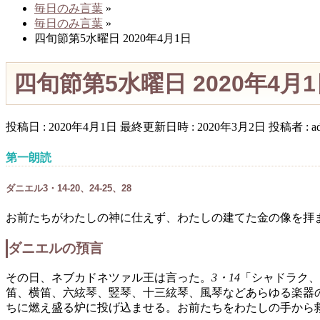
毎日のみ言葉
»
毎日のみ言葉
»
四旬節第5水曜日 2020年4月1日
四旬節第5水曜日 2020年4月
投稿日 : 2020年4月1日
最終更新日時 : 2020年3月2日
投稿者 :
a
第一朗読
ダニエル3・14-20、24-25、28
お前たちがわたしの神に仕えず、わたしの建てた金の像を拝
ダニエルの預言
その日、ネブカドネツァル王は言った。
3・14
「シャドラク、
笛、横笛、六絃琴、竪琴、十三絃琴、風琴などあらゆる楽器
ちに燃え盛る炉に投げ込ませる。お前たちをわたしの手から