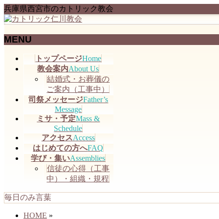
兵庫県西宮市のカトリック教会
MENU
メ
トップページ
Home
ニ
教会案内
About Us
ュ
結婚式・お葬儀の
ー
ご案内（工事中）
を
司祭メッセージ
Father’s
飛
Message
ミサ・予定
Mass &
ば
Schedule
す
アクセス
Access
はじめての方へ
FAQ
学び・集い
Assemblies
信徒の心得（工事
中）・組織・規程
毎日のみ言葉
HOME
»