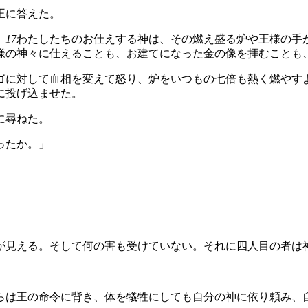
王に答えた。
。
17
わたしたちのお仕えする神は、その燃え盛る炉や王様の手
様の神々に仕えることも、お建てになった金の像を拝むことも
ゴに対して血相を変えて怒り、炉をいつもの七倍も熱く燃やす
に投げ込ませた。
に尋ねた。
ったか。」
が見える。そして何の害も受けていない。それに四人目の者は
らは王の命令に背き、体を犠牲にしても自分の神に依り頼み、