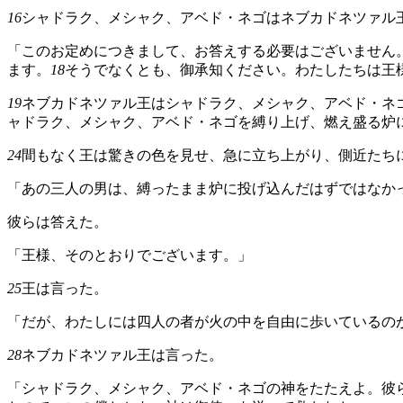
16
シャドラク、メシャク、アベド・ネゴはネブカドネツァル
「このお定めにつきまして、お答えする必要はございません
ます。
18
そうでなくとも、御承知ください。わたしたちは王
19
ネブカドネツァル王はシャドラク、メシャク、アベド・ネ
ャドラク、メシャク、アベド・ネゴを縛り上げ、燃え盛る炉
24
間もなく王は驚きの色を見せ、急に立ち上がり、側近たち
「あの三人の男は、縛ったまま炉に投げ込んだはずではなか
彼らは答えた。
「王様、そのとおりでございます。」
25
王は言った。
「だが、わたしには四人の者が火の中を自由に歩いているの
28
ネブカドネツァル王は言った。
「シャドラク、メシャク、アベド・ネゴの神をたたえよ。彼