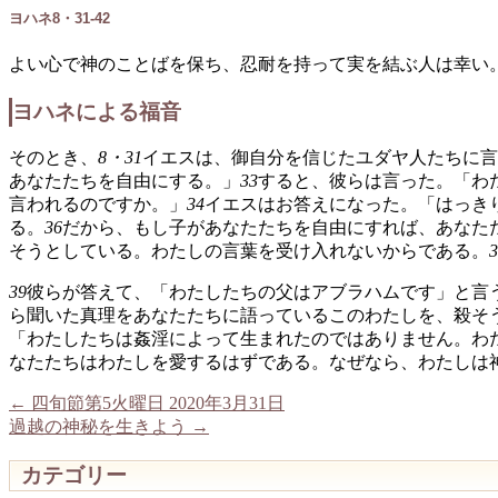
ヨハネ8・31-42
よい心で神のことばを保ち、忍耐を持って実を結ぶ人は幸い
ヨハネによる福音
そのとき、
8・31
イエスは、御自分を信じたユダヤ人たちに言
あなたたちを自由にする。」
33
すると、彼らは言った。「わ
言われるのですか。」
34
イエスはお答えになった。「はっき
る。
36
だから、もし子があなたたちを自由にすれば、あなた
そうとしている。わたしの言葉を受け入れないからである。
3
39
彼らが答えて、「わたしたちの父はアブラハムです」と言
ら聞いた真理をあなたたちに語っているこのわたしを、殺そ
「わたしたちは姦淫によって生まれたのではありません。わ
なたたちはわたしを愛するはずである。なぜなら、わたしは
←
四旬節第5火曜日 2020年3月31日
過越の神秘を生きよう
→
カテゴリー