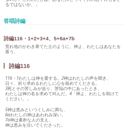
るではないか。」
答唱詩編
詩編116・1+2+3+4、5+6a+7b
荒れ地のかわき果てた土のように、神よ、わたしはあなたを
慕う。
詩編116
116・1
わたしは神を愛する。
2
神はわたしの声を聞き、
日々、祈り求めるわたしに心を留めてくださる。
3
死とその苦しみが迫り、苦悩の中にあったとき、
わたしは神の名を求めて叫んだ。
4
「神よ、わたしを助けて
ください。」
5
神は恵みといつくしみに満ち、
6a
わたしの神はあわれみ深い。
7a
神は素朴な人の支え、
神は恵みを注いでくださった。