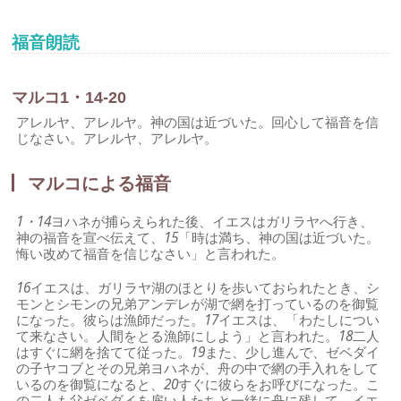
福音朗読
マルコ1・14-20
アレルヤ、アレルヤ。神の国は近づいた。回心して福音を信
じなさい。アレルヤ、アレルヤ。
マルコによる福音
1・14
ヨハネが捕らえられた後、イエスはガリラヤへ行き、
神の福音を宣べ伝えて、
15
「時は満ち、神の国は近づいた。
悔い改めて福音を信じなさい」と言われた。
16
イエスは、ガリラヤ湖のほとりを歩いておられたとき、シ
モンとシモンの兄弟アンデレが湖で網を打っているのを御覧
になった。彼らは漁師だった。
17
イエスは、「わたしについ
て来なさい。人間をとる漁師にしよう」と言われた。
18
二人
はすぐに網を捨てて従った。
19
また、少し進んで、ゼベダイ
の子ヤコブとその兄弟ヨハネが、舟の中で網の手入れをして
いるのを御覧になると、
20
すぐに彼らをお呼びになった。こ
の二人も父ゼベダイを雇い人たちと一緒に舟に残して、イエ