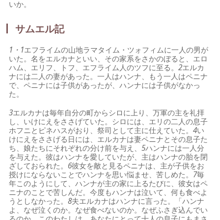
いか。
サムエル記
1・1
エフライムの山地ラマタイム・ツォフィムに一人の男が
いた。名をエルカナといい、その家系をさかのぼると、エロ
ハム、エリフ、トフ、エフライム人のツフに至る。
2
エルカ
ナには二人の妻があった。一人はハンナ、もう一人はペニナ
で、ペニナには子供があったが、ハンナには子供がなかっ
た。
3
エルカナは毎年自分の町からシロに上り、万軍の主を礼拝
し、いけにえをささげていた。シロには、エリの二人の息子
ホフニとピネハスがおり、祭司として主に仕えていた。
4
い
けにえをささげる日には、エルカナは妻ペニナとその息子た
ち、娘たちにそれぞれの分け前を与え、
5
ハンナには一人分
を与えた。彼はハンナを愛していたが、主はハンナの胎を閉
ざしておられた。
6
彼女を敵と見るペニナは、主が子供をお
授けにならないことでハンナを思い悩ませ、苦しめた。
7
毎
年このようにして、ハンナが主の家に上るたびに、彼女はペ
ニナのことで苦しんだ。今度もハンナは泣いて、何も食べよ
うとしなかった。
8
夫エルカナはハンナに言った。「ハンナ
よ、なぜ泣くのか。なぜ食べないのか。なぜふさぎ込んでい
るのか。このわたしは、あなたにとって十人の息子にもまさ