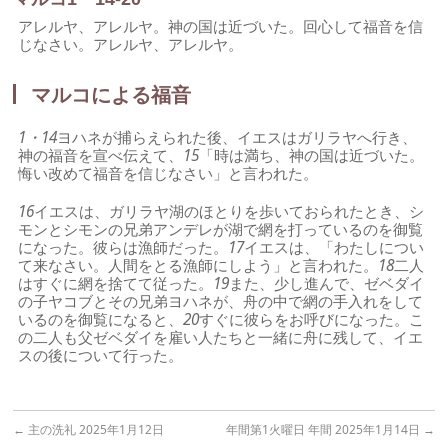
アレルヤ、アレルヤ。神の国は近づいた。回心して福音を信
じなさい。アレルヤ、アレルヤ。
マルコによる福音
1・14
ヨハネが捕らえられた後、イエスはガリラヤへ行き、
神の福音を宣べ伝えて、
15
「時は満ち、神の国は近づいた。
悔い改めて福音を信じなさい」と言われた。
16
イエスは、ガリラヤ湖のほとりを歩いておられたとき、シ
モンとシモンの兄弟アンデレが湖で網を打っているのを御覧
になった。彼らは漁師だった。
17
イエスは、「わたしについ
て来なさい。人間をとる漁師にしよう」と言われた。
18
二人
はすぐに網を捨てて従った。
19
また、少し進んで、ゼベダイ
の子ヤコブとその兄弟ヨハネが、舟の中で網の手入れをして
いるのを御覧になると、
20
すぐに彼らをお呼びになった。こ
の二人も父ゼベダイを雇い人たちと一緒に舟に残して、イエ
スの後について行った。
←
主の洗礼 2025年1月12日
年間第1火曜日 年間 2025年1月14日
→