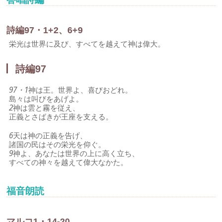
詩編97・1+2、6+9
栄光は世界に及び、すべてを越えて神は偉大。
詩編97
97・1
神は王。世界よ、喜びおどれ。
島々は叫びをあげよ。
2
神は雲と霧を従え、
正義とさばきが王座を支える。
6
天は神の正義を告げ、
諸国の民はその栄光を仰ぐ。
9
神よ、あなたは世界の上に高く立ち、
すべての神々を越えて偉大なかた。
福音朗読
マルコ1・14-20