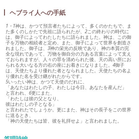
ヘブライ人への手紙
1・1
神は、かつて預言者たちによって、多くのかたちで、ま
た多くのしかたで先祖に語られたが、
2
この終わりの時代に
は、御子によってわたしたちに語られました。神は、この御
子を万物の相続者と定め、また、御子によって世界を創造さ
れました。御子は、
3
神の栄光の反映であり、神の本質の完
全な現れであって、万物を御自分の力ある言葉によって支え
ておられますが、人々の罪を清められた後、天の高い所にお
られる大いなる方の右の座にお着きになりました。
4
御子
は、天使たちより優れた者となられました。天使たちの名よ
り優れた名を受け継がれたからです。
5
いったい神は、かつて天使のだれに、
「あなたはわたしの子、わたしは今日、あなたを産んだ」
と言われ、
6
更にまた、
「わたしは彼の父となり、
彼はわたしの子となる」
と言われたでしょうか。更にまた、神はその長子をこの世界
に送るとき、
「神の天使たちは皆、彼を礼拝せよ」と言われました。
答唱詩編