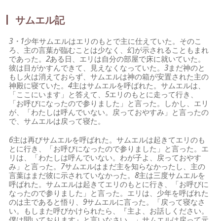
サムエル記
3・1
少年サムエルはエリのもとで主に仕えていた。そのこ
ろ、主の言葉が臨むことは少なく、幻が示されることもまれ
であった。
2
ある日、エリは自分の部屋で床に就いていた。
彼は目がかすんできて、見えなくなっていた。
3
まだ神のと
もし火は消えておらず、サムエルは神の箱が安置された主の
神殿に寝ていた。
4
主はサムエルを呼ばれた。サムエルは、
「ここにいます」と答えて、
5
エリのもとに走って行き、
「お呼びになったので参りました」と言った。しかし、エリ
が、「わたしは呼んでいない。戻っておやすみ」と言ったの
で、サムエルは戻って寝た。
6
主は再びサムエルを呼ばれた。サムエルは起きてエリのも
とに行き、「お呼びになったので参りました」と言った。エ
リは、「わたしは呼んでいない。わが子よ、戻っておやす
み」と言った。
7
サムエルはまだ主を知らなかったし、主の
言葉はまだ彼に示されていなかった。
8
主は三度サムエルを
呼ばれた。サムエルは起きてエリのもとに行き、「お呼びに
なったので参りました」と言った。エリは、少年を呼ばれた
のは主であると悟り、
9
サムエルに言った。「戻って寝なさ
い。もしまた呼びかけられたら、『主よ、お話しください。
僕は聞いております』と言いなさい。」サムエルは戻って元