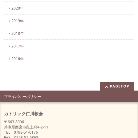
2020年
2019年
2018年
2017年
2016年
PAGETOP
プライバシーポリシー
カトリック仁川教会
〒663-8006
兵庫県西宮市段上町4-2-11
TEL 0798-51-0176
FAX 0798-51-9863