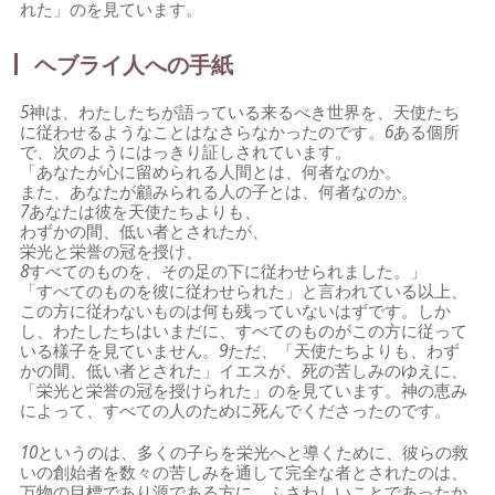
れた」のを見ています。
ヘブライ人への手紙
5
神は、わたしたちが語っている来るべき世界を、天使たち
に従わせるようなことはなさらなかったのです。
6
ある個所
で、次のようにはっきり証しされています。
「あなたが心に留められる人間とは、何者なのか。
また、あなたが顧みられる人の子とは、何者なのか。
7
あなたは彼を天使たちよりも、
わずかの間、低い者とされたが、
栄光と栄誉の冠を授け、
8
すべてのものを、その足の下に従わせられました。」
「すべてのものを彼に従わせられた」と言われている以上、
この方に従わないものは何も残っていないはずです。しか
し、わたしたちはいまだに、すべてのものがこの方に従って
いる様子を見ていません。
9
ただ、「天使たちよりも、わず
かの間、低い者とされた」イエスが、死の苦しみのゆえに、
「栄光と栄誉の冠を授けられた」のを見ています。神の恵み
によって、すべての人のために死んでくださったのです。
10
というのは、多くの子らを栄光へと導くために、彼らの救
いの創始者を数々の苦しみを通して完全な者とされたのは、
万物の目標であり源である方に、ふさわしいことであったか