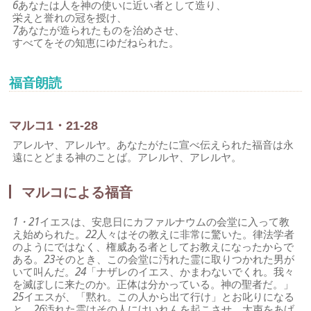
6
あなたは人を神の使いに近い者として造り、
栄えと誉れの冠を授け、
7
あなたが造られたものを治めさせ、
すべてをその知恵にゆだねられた。
福音朗読
マルコ1・21-28
アレルヤ、アレルヤ。あなたがたに宣べ伝えられた福音は永
遠にとどまる神のことば。アレルヤ、アレルヤ。
マルコによる福音
1・21
イエスは、安息日にカファルナウムの会堂に入って教
え始められた。
22
人々はその教えに非常に驚いた。律法学者
のようにではなく、権威ある者としてお教えになったからで
ある。
23
そのとき、この会堂に汚れた霊に取りつかれた男が
いて叫んだ。
24
「ナザレのイエス、かまわないでくれ。我々
を滅ぼしに来たのか。正体は分かっている。神の聖者だ。」
25
イエスが、「黙れ。この人から出て行け」とお叱りになる
と、
26
汚れた霊はその人にけいれんを起こさせ、大声をあげ