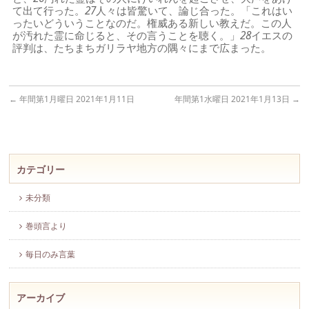
て出て行った。
27
人々は皆驚いて、論じ合った。「これはい
ったいどういうことなのだ。権威ある新しい教えだ。この人
が汚れた霊に命じると、その言うことを聴く。」
28
イエスの
評判は、たちまちガリラヤ地方の隅々にまで広まった。
←
年間第1月曜日 2021年1月11日
年間第1水曜日 2021年1月13日
→
カテゴリー
未分類
巻頭言より
毎日のみ言葉
アーカイブ