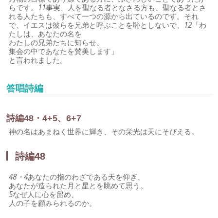
らです。
11
事実、人を聖なる者となさる方も、聖なる者とさ
れる人たちも、すべて一つの源から出ているのです。それ
で、イエスは彼らを兄弟と呼ぶことを恥としないで、
12
「わ
たしは、あなたの名を
わたしの兄弟たちに知らせ、
集会の中であなたを賛美します」
と言われました。
答唱詩編
詩編48・4+5、6+7
神の名はあまねく世界に輝き、その栄光は天にそびえる。
詩編48
48・4
あなたの指のわざである天を仰ぎ、
あなたが造られた月と星とを眺めて思う。
5
なぜ人に心を留め、
人の子を顧みられるのか。