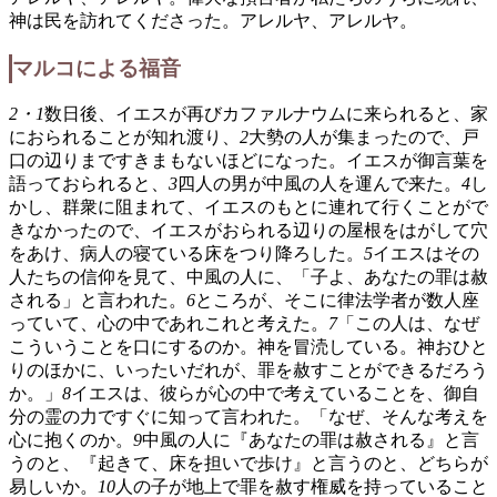
神は民を訪れてくださった。アレルヤ、アレルヤ。
マルコによる福音
2・1
数日後、イエスが再びカファルナウムに来られると、家
におられることが知れ渡り、
2
大勢の人が集まったので、戸
口の辺りまですきまもないほどになった。イエスが御言葉を
語っておられると、
3
四人の男が中風の人を運んで来た。
4
し
かし、群衆に阻まれて、イエスのもとに連れて行くことがで
きなかったので、イエスがおられる辺りの屋根をはがして穴
をあけ、病人の寝ている床をつり降ろした。
5
イエスはその
人たちの信仰を見て、中風の人に、「子よ、あなたの罪は赦
される」と言われた。
6
ところが、そこに律法学者が数人座
っていて、心の中であれこれと考えた。
7
「この人は、なぜ
こういうことを口にするのか。神を冒涜している。神おひと
りのほかに、いったいだれが、罪を赦すことができるだろう
か。」
8
イエスは、彼らが心の中で考えていることを、御自
分の霊の力ですぐに知って言われた。「なぜ、そんな考えを
心に抱くのか。
9
中風の人に『あなたの罪は赦される』と言
うのと、『起きて、床を担いで歩け』と言うのと、どちらが
易しいか。
10
人の子が地上で罪を赦す権威を持っていること