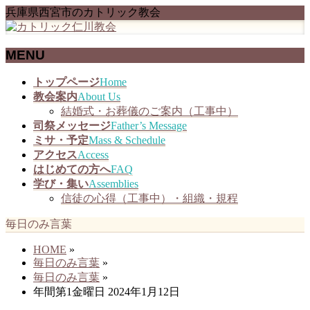
兵庫県西宮市のカトリック教会
MENU
メ
トップページ
Home
ニ
教会案内
About Us
ュ
結婚式・お葬儀のご案内（工事中）
ー
司祭メッセージ
Father’s Message
を
ミサ・予定
Mass & Schedule
飛
アクセス
Access
ば
はじめての方へ
FAQ
す
学び・集い
Assemblies
信徒の心得（工事中）・組織・規程
毎日のみ言葉
HOME
»
毎日のみ言葉
»
毎日のみ言葉
»
年間第1金曜日 2024年1月12日