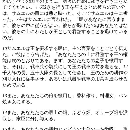
かのすべての国々のように、我々のために裁きを行う王を立
ててください。」
6
裁きを行う王を与えよとの彼らの言い分
は、サムエルの目には悪と映った。そこでサムエルは主に祈
った。
7
主はサムエルに言われた。「民があなたに言うまま
に、彼らの声に従うがよい。彼らが退けたのはあなたではな
い。彼らの上にわたしが王として君臨することを退けている
のだ。
10
サムエルは王を要求する民に、主の言葉をことごとく伝え
た。
11
彼はこう告げた。「あなたたちの上に君臨する王の権
能は次のとおりである。まず、あなたたちの息子を徴用す
る。それは、戦車兵や騎兵にして王の戦車の前を走らせ、
12
千人隊の長、五十人隊の長として任命し、王のための耕作や
刈り入れに従事させ、あるいは武器や戦車の用具を造らせる
ためである。
13
また、あなたたちの娘を徴用し、香料作り、料理女、パン
焼き女にする。
14
また、あなたたちの最上の畑、ぶどう畑、オリーブ畑を没
収し、家臣に分け与える。
15
また、あなたたちの穀物とぶどうの十分の一を徴収し、重