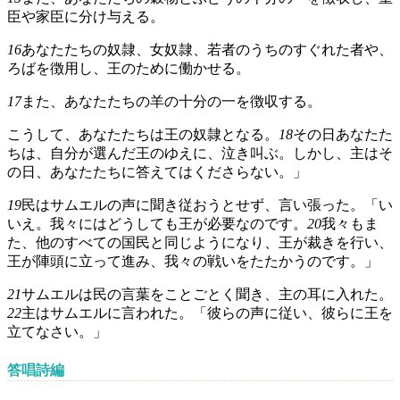
臣や家臣に分け与える。
16
あなたたちの奴隷、女奴隷、若者のうちのすぐれた者や、
ろばを徴用し、王のために働かせる。
17
また、あなたたちの羊の十分の一を徴収する。
こうして、あなたたちは王の奴隷となる。
18
その日あなたた
ちは、自分が選んだ王のゆえに、泣き叫ぶ。しかし、主はそ
の日、あなたたちに答えてはくださらない。」
19
民はサムエルの声に聞き従おうとせず、言い張った。「い
いえ。我々にはどうしても王が必要なのです。
20
我々もま
た、他のすべての国民と同じようになり、王が裁きを行い、
王が陣頭に立って進み、我々の戦いをたたかうのです。」
21
サムエルは民の言葉をことごとく聞き、主の耳に入れた。
22
主はサムエルに言われた。「彼らの声に従い、彼らに王を
立てなさい。」
答唱詩編