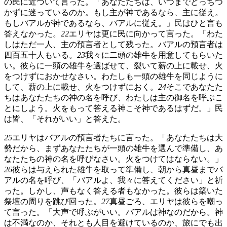
の民に近づいて言った。「あなたたちは、いつまでどっちつ
かずに迷っているのか。もし主が神であるなら、主に従え。
もしバアルが神であるなら、バアルに従え。」民はひと言も
答えなかった。
22
エリヤは更に民に向かって言った。「わた
しはただ一人、主の預言者として残った。バアルの預言者は
四百五十人もいる。
23
我々に二頭の雄牛を用意してもらいた
い。彼らに一頭の雄牛を選ばせて、裂いて薪の上に載せ、火
をつけずにおかせなさい。わたしも一頭の雄牛を同じように
して、薪の上に載せ、火をつけずにおく。
24
そこであなたた
ちはあなたたちの神の名を呼び、わたしは主の御名を呼ぶこ
とにしよう。火をもって答える神こそ神であるはずだ。」民
は皆、「それがいい」と答えた。
25
エリヤはバアルの預言者たちに言った。「あなたたちは大
勢だから、まずあなたたちが一頭の雄牛を選んで準備し、あ
なたたちの神の名を呼びなさい。火をつけてはならない。」
26
彼らは与えられた雄牛を取って準備し、朝から真昼までバ
アルの名を呼び、「バアルよ、我々に答えてください」と祈
った。しかし、声もなく答える者もなかった。彼らは築いた
祭壇の周りを跳び回った。
27
真昼ごろ、エリヤは彼らを嘲っ
て言った。「大声で呼ぶがいい。バアルは神なのだから。神
は不満なのか、それとも人目を避けているのか、旅にでも出