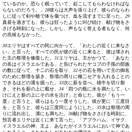
ているのか。恐らく眠っていて、起こしてもらわなければな
らないのだろう。」
28
彼らは大声を張り上げ、彼らのならわ
しに従って剣や槍で体を傷つけ、血を流すまでに至った。
29
真昼を過ぎても、彼らは狂ったように叫び続け、献げ物をさ
さげる時刻になった。しかし、声もなく答える者もなく、何
の兆候もなかった。
30
エリヤはすべての民に向かって、「わたしの近くに来なさ
い」と言った。すべての民が彼の近くに来ると、彼は壊され
た主の祭壇を修復した。
31
エリヤは、主がかつて、「あなた
の名はイスラエルである」と告げられたヤコブの子孫の部族
の数に従って、十二の石を取り、
32
その石を用いて主の御名
のために祭壇を築き、祭壇の周りに種二セアを入れることの
できるほどの溝を掘った。
33
次に薪を並べ、雄牛を切り裂
き、それを薪の上に載せ、
34
「四つの瓶に水を満たして、い
けにえと薪の上にその水を注げ」と命じた。彼が「もう一
度」と言うと、彼らはもう一度そうした。彼が更に「三度目
を」と言うと、彼らは三度同じようにした。
35
水は祭壇の周
りに流れ出し、溝にも満ちた。
36
献げ物をささげる時刻に、
預言者エリヤは近くに来て言った。「アブラハム、イサク、
イスラエルの神、主よ、あなたがイスラエルにおいて神であ