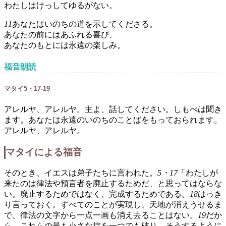
わたしはけっしてゆるがない。
11
あなたはいのちの道を示してくださる。
あなたの前にはあふれる喜び、
あなたのもとには永遠の楽しみ。
福音朗読
マタイ5・17-19
アレルヤ、アレルヤ。主よ、話してください。しもべは聞き
ます。あなたは永遠のいのちのことばをもっておられます。
アレルヤ、アレルヤ。
マタイによる福音
そのとき、イエスは弟子たちに言われた。
5・17
「わたしが
来たのは律法や預言者を廃止するためだ、と思ってはならな
い。廃止するためではなく、完成するためである。
18
はっき
り言っておく。すべてのことが実現し、天地が消えうせるま
で、律法の文字から一点一画も消え去ることはない。
19
だか
ら、これらの最も小さな掟を一つでも破り、そうするように