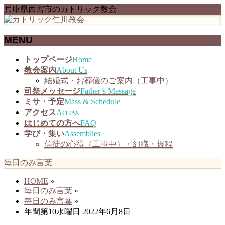
兵庫県西宮市のカトリック教会
MENU
メ
トップページ
Home
ニ
教会案内
About Us
ュ
結婚式・お葬儀のご案内（工事中）
ー
司祭メッセージ
Father’s Message
を
ミサ・予定
Mass & Schedule
飛
アクセス
Access
ば
はじめての方へ
FAQ
す
学び・集い
Assemblies
信徒の心得（工事中）・組織・規程
毎日のみ言葉
HOME
»
毎日のみ言葉
»
毎日のみ言葉
»
年間第10水曜日 2022年6月8日