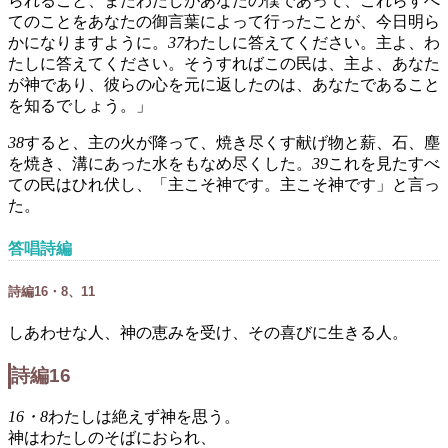
られること、またわたしがあなたの僕であって、これらすべ
てのことをあなたの御言葉によって行ったことが、今日明ら
かになりますように。
37
わたしに答えてください。主よ、わ
たしに答えてください。そうすればこの民は、主よ、あなた
が神であり、彼らの心を元に返したのは、あなたであること
を知るでしょう。」
38
すると、主の火が降って、焼き尽くす献げ物と薪、石、塵
を焼き、溝にあった水をもなめ尽くした。
39
これを見たすべ
ての民はひれ伏し、「主こそ神です。主こそ神です」と言っ
た。
答唱詩編
詩編16・8、11
しあわせな人、神の恵みを受け、その喜びに生きる人。
詩編16
16・8
わたしは絶えず神を思う。
神はわたしのそばにおられ、