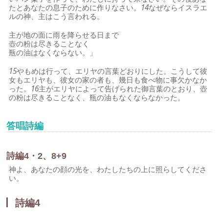
たとあなたの息子のために作りなさい。
14
なぜならイスラエ
ルの神、主はこう言われる。
主が地の面に雨を降らせる日まで
壺の粉は尽きることなく
瓶の油はなくならない。」
15
やもめは行って、エリヤの言葉どおりにした。こうして彼
女もエリヤも、彼女の家の者も、幾日も食べ物に事欠かなか
った。
16
主がエリヤによって告げられた御言葉のとおり、壺
の粉は尽きることなく、瓶の油もなくならなかった。
答唱詩編
詩編4・2、8+9
神よ、あなたの顔の光を、わたしたちの上に照らしてくださ
い。
詩編4