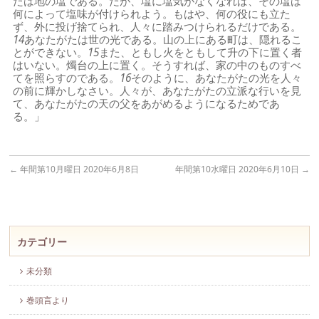
たは地の塩である。だが、塩に塩気がなくなれば、その塩は
何によって塩味が付けられよう。もはや、何の役にも立た
ず、外に投げ捨てられ、人々に踏みつけられるだけである。
14
あなたがたは世の光である。山の上にある町は、隠れるこ
とができない。
15
また、ともし火をともして升の下に置く者
はいない。燭台の上に置く。そうすれば、家の中のものすべ
てを照らすのである。
16
そのように、あなたがたの光を人々
の前に輝かしなさい。人々が、あなたがたの立派な行いを見
て、あなたがたの天の父をあがめるようになるためであ
る。」
←
年間第10月曜日 2020年6月8日
年間第10水曜日 2020年6月10日
→
カテゴリー
未分類
巻頭言より