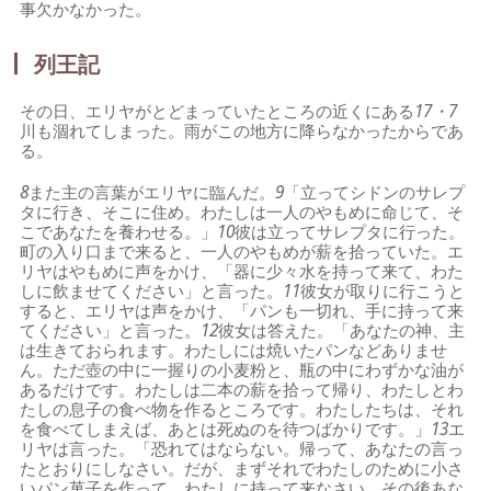
事欠かなかった。
列王記
その日、エリヤがとどまっていたところの近くにある
17・7
川も涸れてしまった。雨がこの地方に降らなかったからであ
る。
8
また主の言葉がエリヤに臨んだ。
9
「立ってシドンのサレプ
タに行き、そこに住め。わたしは一人のやもめに命じて、そ
こであなたを養わせる。」
10
彼は立ってサレプタに行った。
町の入り口まで来ると、一人のやもめが薪を拾っていた。エ
リヤはやもめに声をかけ、「器に少々水を持って来て、わた
しに飲ませてください」と言った。
11
彼女が取りに行こうと
すると、エリヤは声をかけ、「パンも一切れ、手に持って来
てください」と言った。
12
彼女は答えた。「あなたの神、主
は生きておられます。わたしには焼いたパンなどありませ
ん。ただ壺の中に一握りの小麦粉と、瓶の中にわずかな油が
あるだけです。わたしは二本の薪を拾って帰り、わたしとわ
たしの息子の食べ物を作るところです。わたしたちは、それ
を食べてしまえば、あとは死ぬのを待つばかりです。」
13
エ
リヤは言った。「恐れてはならない。帰って、あなたの言っ
たとおりにしなさい。だが、まずそれでわたしのために小さ
いパン菓子を作って、わたしに持って来なさい。その後あな