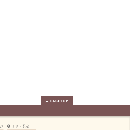
PAGETOP
ジ
ミサ・予定