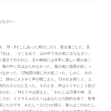
ちなさい」
き、
19・9
そこにあった洞穴に入り、夜を過ごした。見
11
主は、「そこを出て、山の中で主の前に立ちなさい」
り過ぎて行かれた。主の御前には非常に激しい風が起こ
、風の中に主はおられなかった。風の後に地震が起こっ
れなかった。
12
地震の後に火が起こった。しかし、火の
に、静かにささやく声が聞こえた。
13
それを聞くと、エ
洞穴の入り口に立った。そのとき、声はエリヤにこう告げ
るのか。」
14
エリヤは答えた。「わたしは万軍の神、主
ころが、イスラエルの人々はあなたとの契約を捨て、祭壇
殺したのです。わたし一人だけが残り、彼らはこのわたし