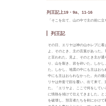
列王記上19・9a、11-16
「そこを出て、山の中で主の前に立
列王記
その日、エリヤは神の山ホレプに着
よ、そのとき、主の言葉があった。
と言われた。見よ、そのとき主が通
り、山を裂き、岩を砕いた。しかし
た。しかし、地震の中にも主はおら
中にも主はおられなかった。火の後
リヤは外套で顔を覆い、出て来て、
た。「エリヤよ、ここで何をしてい
に情熱を傾けて仕えてきました。と
を破壊し、預言者たちを剣にかけて