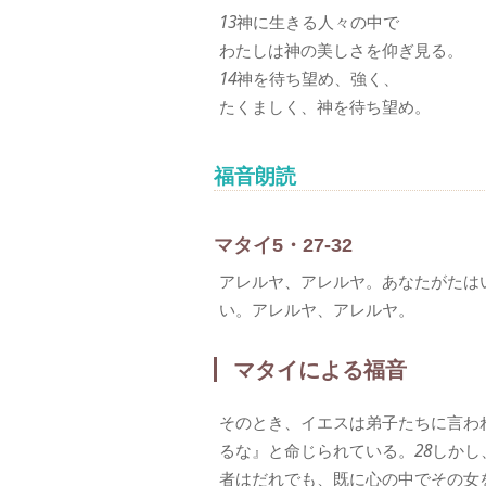
13
神に生きる人々の中で
わたしは神の美しさを仰ぎ見る。
14
神を待ち望め、強く、
たくましく、神を待ち望め。
福音朗読
マタイ5・27-32
アレルヤ、アレルヤ。あなたがたは
い。アレルヤ、アレルヤ。
マタイによる福音
そのとき、イエスは弟子たちに言わ
るな』と命じられている。
28
しかし
者はだれでも、既に心の中でその女