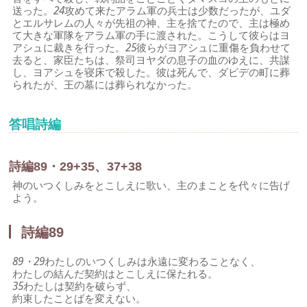
送った。
24
攻めて来たアラム軍の兵士は少数だったが、ユダ
とエルサレムの人々が先祖の神、主を捨てたので、主は極め
て大きな軍隊をアラム軍の手に渡された。こうして彼らはヨ
アシュに裁きを行った。
25
彼らがヨアシュに重傷を負わせて
去ると、家臣たちは、祭司ヨヤダの息子の血のゆえに、共謀
し、ヨアシュを寝床で殺した。彼は死んで、ダビデの町に葬
られたが、王の墓には葬られなかった。
答唱詩編
詩編89・29+35、37+38
神のいつくしみをとこしえに歌い、主のまことを代々に告げ
よう。
詩編89
89・29
わたしのいつくしみは永遠に変わることなく、
わたしの結んだ契約はとこしえに保たれる。
35
わたしは契約を破らず、
約束したことばを変えない。