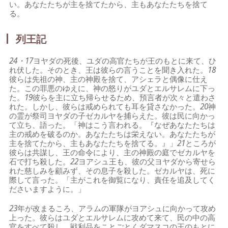
い。あなたたちが主を捨てたから、主もあなたたちを捨て
る。
列王記
24・17
ヨヤダの死後、ユダの高官たちが王のもとに来て、ひ
れ伏した。そのとき、王は彼らの言うことを聞き入れた。
18
彼らは先祖の神、主の神殿を捨て、アシェラと偶像に仕え
た。この罪悪のゆえに、神の怒りがユダとエルサレムに下っ
た。
19
彼らを主に立ち帰らせるため、預言者が次々と遣わさ
れた。しかし、彼らは戒められても耳を貸さなかった。
20
神
の霊が祭司ヨヤダの子ゼカルヤを捕らえた。彼は民に向かっ
て立ち、語った。「神はこう言われる。『なぜあなたたちは
主の戒めを破るのか。あなたたちは栄えない。あなたたちが
主を捨てたから、主もあなたたちを捨てる。』」
21
ところが
彼らは共謀し、王の命令により、主の神殿の庭でゼカルヤを
石で打ち殺した。
22
ヨアシュ王も、彼の父ヨヤダから寄せら
れた慈しみを顧みず、その息子を殺した。ゼカルヤは、死に
際して言った。「主がこれを御覧になり、責任を追及してく
ださいますように。」
23
年が改まるころ、アラムの軍隊がヨアシュに向かって攻め
上った。彼らはユダとエルサレムに攻めて来て、民の中の高
官をすべて殺し、戦利品をことごとくダマスコの王のもとに