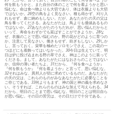
何を飲もうかと、また自分の体のことで何を着ようかと思い
悩むな。命は食べ物よりも大切であり、体は衣服よりも大切
ではないか。
26
空の鳥をよく見なさい。種も蒔かず、刈り入
れもせず、倉に納めもしない。だが、あなたがたの天の父は
鳥を養ってくださる。あなたがたは、鳥よりも価値あるもの
ではないか。
27
あなたがたのうちだれが、思い悩んだからと
いって、寿命をわずかでも延ばすことができようか。
28
な
ぜ、衣服のことで思い悩むのか。野の花がどのように育つの
か、注意して見なさい。働きもせず、紡ぎもしない。
29
しか
し、言っておく。栄華を極めたソロモンでさえ、この花の一
つほどにも着飾ってはいなかった。
30
今日は生えていて、明
日は炉に投げ込まれる野の草でさえ、神はこのように装って
くださる。まして、あなたがたにはなおさらのことではない
か、信仰の薄い者たちよ。
31
だから、『何を食べようか』
『何を飲もうか』『何を着ようか』と言って、思い悩むな。
32
それはみな、異邦人が切に求めているものだ。あなたがた
の天の父は、これらのものがみなあなたがたに必要なことを
ご存じである。
33
何よりもまず、神の国と神の義を求めなさ
い。そうすれば、これらのものはみな加えて与えられる。
34
だから、明日のことまで思い悩むな。明日のことは明日自ら
が思い悩む。その日の苦労は、その日だけで十分である。」