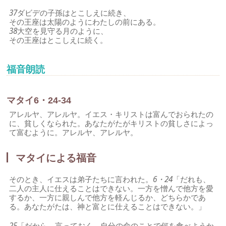
37
ダビデの子孫はとこしえに続き、
その王座は太陽のようにわたしの前にある。
38
大空を見守る月のように、
その王座はとこしえに続く。
福音朗読
マタイ6・24-34
アレルヤ、アレルヤ。イエス・キリストは富んでおられたの
に、貧しくなられた。あなたがたがキリストの貧しさによっ
て富むように。アレルヤ、アレルヤ。
マタイによる福音
そのとき、イエスは弟子たちに言われた。
6・24
「だれも、
二人の主人に仕えることはできない。一方を憎んで他方を愛
するか、一方に親しんで他方を軽んじるか、どちらかであ
る。あなたがたは、神と富とに仕えることはできない。」
25
「だから、言っておく。自分の命のことで何を食べようか