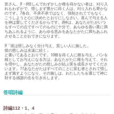
皆さん、
9・6
惜しんでわずかしか種を蒔かない者は、刈り入
れもわずかで、惜しまず豊かに蒔く人は、刈り入れも豊かな
のです。
7
各自、不承不承ではなく、強制されてでもなく、
こうしようと心に決めたとおりにしなさい。喜んで与える人
を神は愛してくださるからです。
8
神は、あなたがたがいつ
もすべての点ですべてのものに十分で、あらゆる善い業に満
ちあふれるように、あらゆる恵みをあなたがたに満ちあふれ
させることがおできになります。
9
「彼は惜しみなく分け与え、貧しい人に施した。
彼の慈しみは永遠に続く」
と書いてあるとおりです。
10
種を蒔く人に種を与え、パンを
糧としてお与えになる方は、あなたがたに種を与えて、それ
を増やし、あなたがたの慈しみが結ぶ実を成長させてくださ
います。
11
あなたがたはすべてのことに富む者とされて惜し
まず施すようになり、その施しは、わたしたちを通じて神に
対する感謝の念を引き出します。
答唱詩編
詩編112・1、4