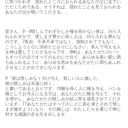
に気づかれず、隠れたところにおられるあなたの父に見てい
ただくためである。そうすれば、隠れたことを見ておられる
あなたの父が報いてくださる。」
皆さん、
9・6
惜しんでわずかしか種を蒔かない者は、刈り入
れもわずかで、惜しまず豊かに蒔く人は、刈り入れも豊かな
のです。
7
各自、不承不承ではなく、強制されてでもなく、
こうしようと心に決めたとおりにしなさい。喜んで与える人
を神は愛してくださるからです。
8
神は、あなたがたがいつ
もすべての点ですべてのものに十分で、あらゆる善い業に満
ちあふれるように、あらゆる恵みをあなたがたに満ちあふれ
させることがおできになります。
9
「彼は惜しみなく分け与え、貧しい人に施した。
彼の慈しみは永遠に続く」
と書いてあるとおりです。
10
種を蒔く人に種を与え、パンを
糧としてお与えになる方は、あなたがたに種を与えて、それ
を増やし、あなたがたの慈しみが結ぶ実を成長させてくださ
います。
11
あなたがたはすべてのことに富む者とされて惜し
まず施すようになり、その施しは、わたしたちを通じて神に
対する感謝の念を引き出します。