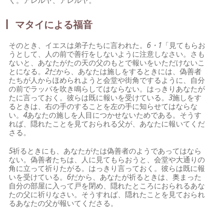
く。アレルヤ、アレルヤ。
マタイによる福音
そのとき、イエスは弟子たちに言われた。
6・1
「見てもらお
うとして、人の前で善行をしないように注意しなさい。さも
ないと、あなたがたの天の父のもとで報いをいただけないこ
とになる。
2
だから、あなたは施しをするときには、偽善者
たちが人からほめられようと会堂や街角でするように、自分
の前でラッパを吹き鳴らしてはならない。はっきりあなたが
たに言っておく。彼らは既に報いを受けている。
3
施しをす
るときは、右の手のすることを左の手に知らせてはならな
い。
4
あなたの施しを人目につかせないためである。そうす
れば、隠れたことを見ておられる父が、あなたに報いてくだ
さる。
5
祈るときにも、あなたがたは偽善者のようであってはなら
ない。偽善者たちは、人に見てもらおうと、会堂や大通りの
角に立って祈りたがる。はっきり言っておく。彼らは既に報
いを受けている。
6
だから、あなたが祈るときは、奥まった
自分の部屋に入って戸を閉め、隠れたところにおられるあな
たの父に祈りなさい。そうすれば、隠れたことを見ておられ
るあなたの父が報いてくださる。