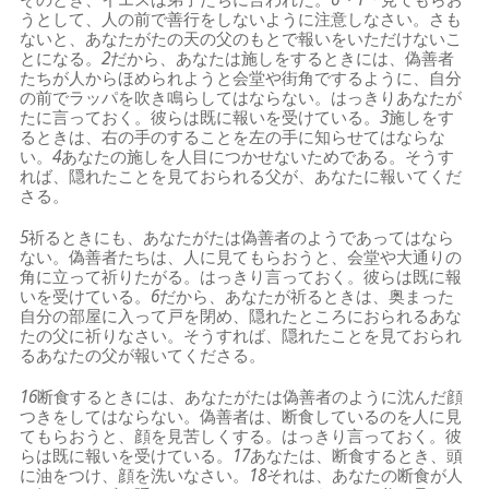
うとして、人の前で善行をしないように注意しなさい。さも
ないと、あなたがたの天の父のもとで報いをいただけないこ
とになる。
2
だから、あなたは施しをするときには、偽善者
たちが人からほめられようと会堂や街角でするように、自分
の前でラッパを吹き鳴らしてはならない。はっきりあなたが
たに言っておく。彼らは既に報いを受けている。
3
施しをす
るときは、右の手のすることを左の手に知らせてはならな
い。
4
あなたの施しを人目につかせないためである。そうす
れば、隠れたことを見ておられる父が、あなたに報いてくだ
さる。
5
祈るときにも、あなたがたは偽善者のようであってはなら
ない。偽善者たちは、人に見てもらおうと、会堂や大通りの
角に立って祈りたがる。はっきり言っておく。彼らは既に報
いを受けている。
6
だから、あなたが祈るときは、奥まった
自分の部屋に入って戸を閉め、隠れたところにおられるあな
たの父に祈りなさい。そうすれば、隠れたことを見ておられ
るあなたの父が報いてくださる。
16
断食するときには、あなたがたは偽善者のように沈んだ顔
つきをしてはならない。偽善者は、断食しているのを人に見
てもらおうと、顔を見苦しくする。はっきり言っておく。彼
らは既に報いを受けている。
17
あなたは、断食するとき、頭
に油をつけ、顔を洗いなさい。
18
それは、あなたの断食が人